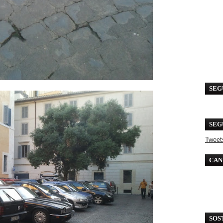
SEG
SEG
Tweet
CAN
SOS