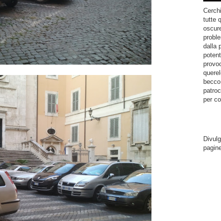
Cerchi
tutte 
oscure
proble
dalla 
potent
provoc
querel
becco.
patroc
per co
Divulg
pagin