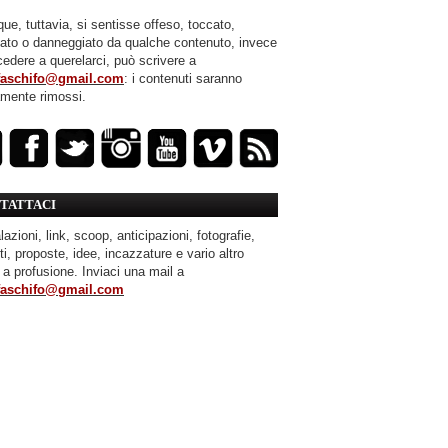
ue, tuttavia, si sentisse offeso, toccato,
mato o danneggiato da qualche contenuto, invece
cedere a querelarci, può scrivere a
faschifo@gmail.com
: i contenuti saranno
amente rimossi.
TATTACI
azioni, link, scoop, anticipazioni, fotografie,
ti, proposte, idee, incazzature e vario altro
 a profusione. Inviaci una mail a
faschifo@gmail.com