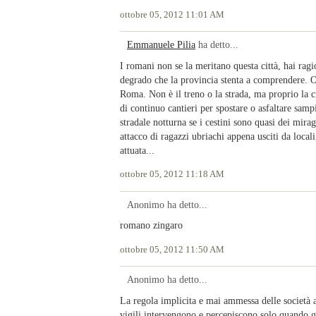
ottobre 05, 2012 11:01 AM
Emmanuele Pilia
ha detto...
I romani non se la meritano questa città, hai rag
degrado che la provincia stenta a comprendere. 
Roma. Non è il treno o la strada, ma proprio la c
di continuo cantieri per spostare o asfaltare samp
stradale notturna se i cestini sono quasi dei mira
attacco di ragazzi ubriachi appena usciti da loca
attuata...
ottobre 05, 2012 11:18 AM
Anonimo ha detto...
romano zingaro
ottobre 05, 2012 11:50 AM
Anonimo ha detto...
La regola implicita e mai ammessa delle società ar
vigili intervengono e percepiscono solo quando già