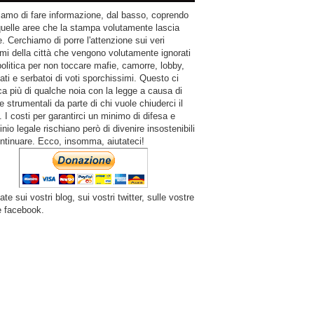
amo di fare informazione, dal basso, coprendo
quelle aree che la stampa volutamente lascia
. Cerchiamo di porre l'attenzione sui veri
mi della città che vengono volutamente ignorati
politica per non toccare mafie, camorre, lobby,
ati e serbatoi di voti sporchissimi. Questo ci
a più di qualche noia con la legge a causa di
e strumentali da parte di chi vuole chiuderci il
 I costi per garantirci un minimo di difesa e
inio legale rischiano però di divenire insostenibili
ntinuare. Ecco, insomma, aiutateci!
ate sui vostri blog, sui vostri twitter, sulle vostre
e facebook.