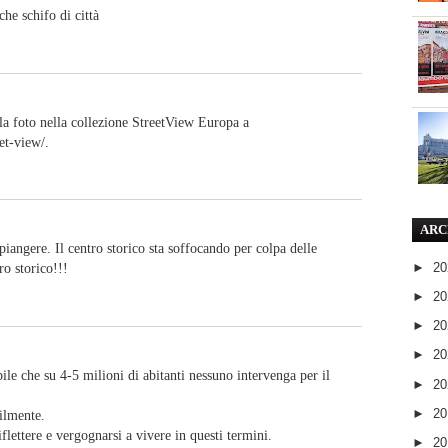
che schifo di città
la foto nella collezione StreetView Europa a
et-view/.
ARC
piangere. Il centro storico sta soffocando per colpa delle
►
2
o storico!!!
►
2
►
2
►
2
le che su 4-5 milioni di abitanti nessuno intervenga per il
►
2
►
2
ilmente.
iflettere e vergognarsi a vivere in questi termini.
►
2