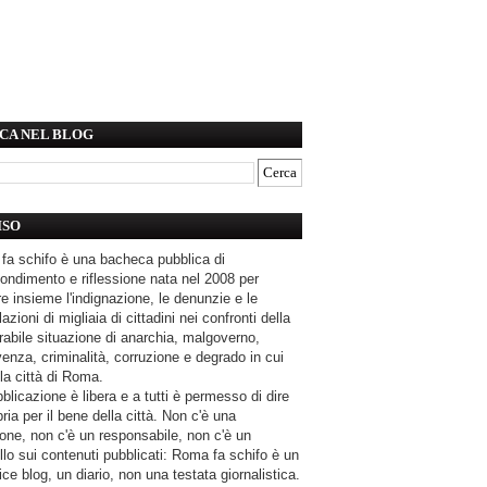
CA NEL BLOG
ISO
fa schifo è una bacheca pubblica di
ondimento e riflessione nata nel 2008 per
e insieme l'indignazione, le denunzie e le
azioni di migliaia di cittadini nei confronti della
rabile situazione di anarchia, malgoverno,
enza, criminalità, corruzione e degrado in cui
la città di Roma.
blicazione è libera e a tutti è permesso di dire
pria per il bene della città. Non c'è una
one, non c'è un responsabile, non c'è un
llo sui contenuti pubblicati: Roma fa schifo è un
ce blog, un diario, non una testata giornalistica.