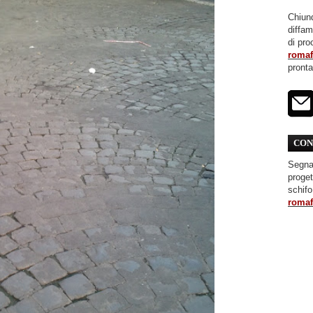
Chiunq
diffa
di pro
roma
pront
CON
Segnal
proget
schifo
roma