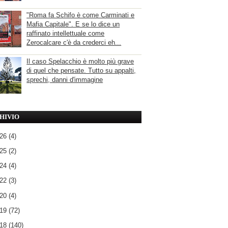
"Roma fa Schifo è come Carminati e
Mafia Capitale". E se lo dice un
raffinato intellettuale come
Zerocalcare c'è da crederci eh...
Il caso Spelacchio è molto più grave
di quel che pensate. Tutto su appalti,
sprechi, danni d'immagine
HIVIO
026
(4)
025
(2)
024
(4)
022
(3)
020
(4)
019
(72)
018
(140)