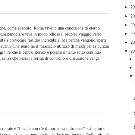
►
2
►
2
►
2
ione, come al solito. Roma vive in una condizione di eterno
►
2
Ogni pendolare vive in modo odioso il proprio viaggio verso
ittà a provocare fastidio incredibile. Ma perché vengono aperti
►
2
ietrini? Che senso ha il massiccio utilizzo di mezzi per la pulizia
▼
2
ggi? Perché il centro storico è potenzialmente sotto continuo
li, senza che nessuna forma di controllo o dissuasione venga
retrate è "Finché non c'è il morto, va tutto bene". Cittadini e
 esce il sangue, questo è tipico dei paesi incivili. Nella foto c'è