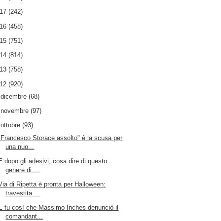
017
(242)
016
(458)
015
(751)
014
(814)
013
(758)
012
(920)
►
dicembre
(68)
►
novembre
(97)
▼
ottobre
(93)
"Francesco Storace assolto" è la scusa per
una nuo...
E dopo gli adesivi, cosa dire di questo
genere di ...
Via di Ripetta è pronta per Halloween:
travestita ...
E fu così che Massimo Inches denunciò il
comandant...