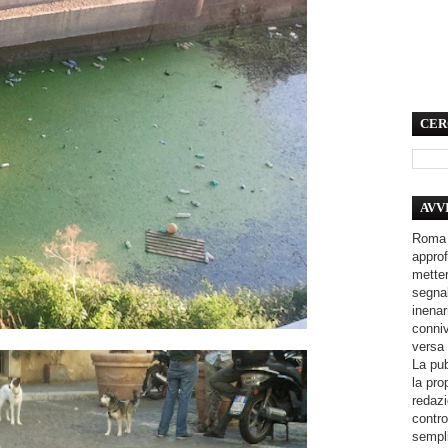
CER
AVV
Roma 
approf
metter
segnal
inenar
conniv
versa 
La pub
la pro
redazi
contro
sempli