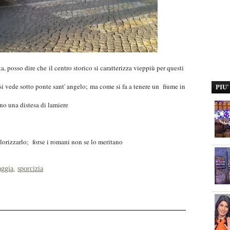
 posso dire che il centro storico si caratterizza vieppiù per questi
e si vede sotto ponte sant' angelo; ma come si fa a tenere un fiume in
PIU
no una distesa di lamiere
orizzarlo; forse i romani non se lo meritano
aggia
,
sporcizia