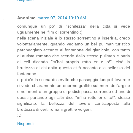
Anonimo
marzo 07, 2014 10:19 AM
comunque un po' di "schifezza" della città si vede
ugualmente nel film di sorrentino :)
nella scena iniziale è lo stesso sorrentino a inserirla, credo
volontariamente, quando vediamo un bel pullman turistico
parcheggiato accanto al fontanone del gianicolo, con tanto
di autista romano che scende dallo stesso pullman e parla
al cell dicendo "m'hai proprio rotto er c...o!". cioè la
bruttezza di chi abita questa città accanto alla bellezza del
fontanone.
e poi c'è la scena di servillo che passeggia lungo il tevere e
si vede chiaramente un enorme graffito sul muro dell'argine
e nel mentre un gruppo di podisti passa correndo ed uno di
questi parlando agli altri dice "m'ha rotto er c...o!". stesso
significato: la bellezza del tevere contrapposta alla
bruttezza di certi romani gretti e volgari.
:D
Rispondi