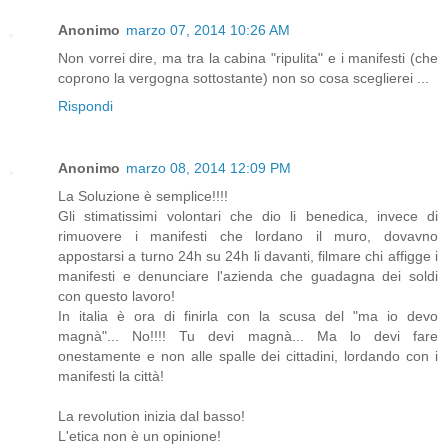
Anonimo
marzo 07, 2014 10:26 AM
Non vorrei dire, ma tra la cabina "ripulita" e i manifesti (che
coprono la vergogna sottostante) non so cosa sceglierei ...
Rispondi
Anonimo
marzo 08, 2014 12:09 PM
La Soluzione è semplice!!!!
Gli stimatissimi volontari che dio li benedica, invece di
rimuovere i manifesti che lordano il muro, dovavno
appostarsi a turno 24h su 24h li davanti, filmare chi affigge i
manifesti e denunciare l'azienda che guadagna dei soldi
con questo lavoro!
In italia è ora di finirla con la scusa del "ma io devo
magnà"... No!!!! Tu devi magnà... Ma lo devi fare
onestamente e non alle spalle dei cittadini, lordando con i
manifesti la città!
La revolution inizia dal basso!
L'etica non è un opinione!