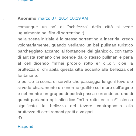
Anonimo
marzo 07, 2014 10:19 AM
comunque un po' di "schifezza" della città si vede
ugualmente nel film di sorrentino :)
nella scena iniziale è lo stesso sorrentino a inserirla, credo
volontariamente, quando vediamo un bel pullman turistico
parcheggiato accanto al fontanone del gianicolo, con tanto
di autista romano che scende dallo stesso pullman e parla
al cell dicendo "m'hai proprio rotto er c...o!". cioè la
bruttezza di chi abita questa città accanto alla bellezza del
fontanone.
e poi c'è la scena di servillo che passeggia lungo il tevere e
si vede chiaramente un enorme graffito sul muro dell'argine
e nel mentre un gruppo di podisti passa correndo ed uno di
questi parlando agli altri dice "m'ha rotto er c...o!". stesso
significato: la bellezza del tevere contrapposta alla
bruttezza di certi romani gretti e volgari.
:D
Rispondi