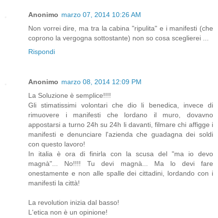
Anonimo
marzo 07, 2014 10:26 AM
Non vorrei dire, ma tra la cabina "ripulita" e i manifesti (che
coprono la vergogna sottostante) non so cosa sceglierei ...
Rispondi
Anonimo
marzo 08, 2014 12:09 PM
La Soluzione è semplice!!!!
Gli stimatissimi volontari che dio li benedica, invece di
rimuovere i manifesti che lordano il muro, dovavno
appostarsi a turno 24h su 24h li davanti, filmare chi affigge i
manifesti e denunciare l'azienda che guadagna dei soldi
con questo lavoro!
In italia è ora di finirla con la scusa del "ma io devo
magnà"... No!!!! Tu devi magnà... Ma lo devi fare
onestamente e non alle spalle dei cittadini, lordando con i
manifesti la città!
La revolution inizia dal basso!
L'etica non è un opinione!