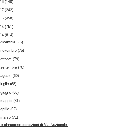
018
(140)
017
(242)
016
(458)
015
(751)
014
(814)
►
dicembre
(75)
►
novembre
(75)
►
ottobre
(79)
►
settembre
(70)
►
agosto
(60)
►
luglio
(68)
►
giugno
(56)
►
maggio
(61)
►
aprile
(62)
▼
marzo
(71)
Le clamorose condizioni di Via Nazionale.