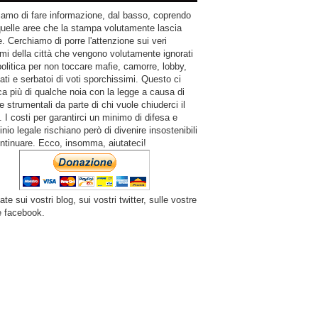
amo di fare informazione, dal basso, coprendo
quelle aree che la stampa volutamente lascia
. Cerchiamo di porre l'attenzione sui veri
mi della città che vengono volutamente ignorati
politica per non toccare mafie, camorre, lobby,
ati e serbatoi di voti sporchissimi. Questo ci
a più di qualche noia con la legge a causa di
e strumentali da parte di chi vuole chiuderci il
 I costi per garantirci un minimo di difesa e
inio legale rischiano però di divenire insostenibili
ntinuare. Ecco, insomma, aiutateci!
ate sui vostri blog, sui vostri twitter, sulle vostre
e facebook.