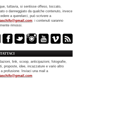
ue, tuttavia, si sentisse offeso, toccato,
mato o danneggiato da qualche contenuto, invece
cedere a querelarci, può scrivere a
faschifo@gmail.com
: i contenuti saranno
amente rimossi.
TATTACI
azioni, link, scoop, anticipazioni, fotografie,
ti, proposte, idee, incazzature e vario altro
 a profusione. Inviaci una mail a
faschifo@gmail.com