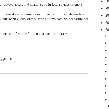
►
2
e) doveva andare il 4 marzo a dire in faccia a questi signori
►
2
to paesi dove ho vissuto e so di cosa parlo) lo avrebbero fatto
►
2
, altrimenti quello sarebbe stato l'ultimo comizio del partito nel
►
2
▼
2
a mentalità "europea", sono una stretta minoranza.
iti!!!!!!!!!