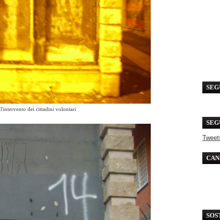
SEG
'intervento dei cittadini volontari
SEG
Tweet
CAN
SOS