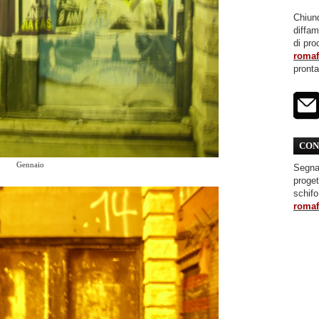
Chiunq
diffa
di pro
roma
pront
CON
Gennaio
Segnal
proget
schifo
roma