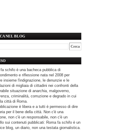
CA NEL BLOG
ISO
fa schifo è una bacheca pubblica di
ondimento e riflessione nata nel 2008 per
e insieme l'indignazione, le denunzie e le
azioni di migliaia di cittadini nei confronti della
rabile situazione di anarchia, malgoverno,
enza, criminalità, corruzione e degrado in cui
la città di Roma.
blicazione è libera e a tutti è permesso di dire
pria per il bene della città. Non c'è una
one, non c'è un responsabile, non c'è un
llo sui contenuti pubblicati: Roma fa schifo è un
ce blog, un diario, non una testata giornalistica.