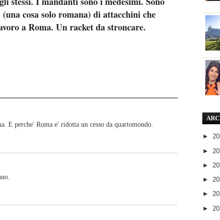
gli stessi. I mandanti sono i medesimi. Sono
" (una cosa solo romana) di attacchini che
avoro a Roma. Un racket da stroncare.
ARC
ma. E perche' Roma e' ridotta un cesso da quartomondo.
►
2
►
2
►
2
nno.
►
2
►
2
►
2