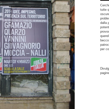
Cerchi
tutte 
oscure
proble
dalla 
potent
provoc
querel
becco.
patroc
per co
Divulg
pagin