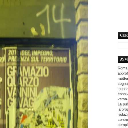
CER
AVV
Roma 
approf
metter
segnal
inenar
conniv
versa 
La pub
la pro
redazi
contro
sempli