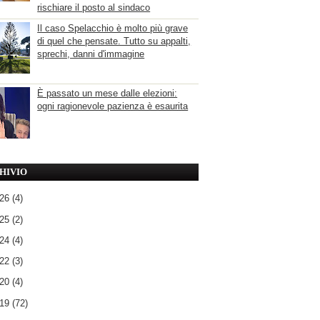
rischiare il posto al sindaco
Il caso Spelacchio è molto più grave
di quel che pensate. Tutto su appalti,
sprechi, danni d'immagine
È passato un mese dalle elezioni:
ogni ragionevole pazienza è esaurita
HIVIO
026
(4)
025
(2)
024
(4)
022
(3)
020
(4)
019
(72)