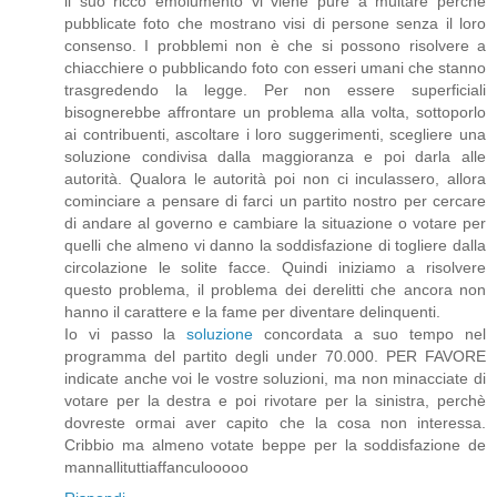
il suo ricco emolumento vi viene pure a multare perchè
pubblicate foto che mostrano visi di persone senza il loro
consenso. I probblemi non è che si possono risolvere a
chiacchiere o pubblicando foto con esseri umani che stanno
trasgredendo la legge. Per non essere superficiali
bisognerebbe affrontare un problema alla volta, sottoporlo
ai contribuenti, ascoltare i loro suggerimenti, scegliere una
soluzione condivisa dalla maggioranza e poi darla alle
autorità. Qualora le autorità poi non ci inculassero, allora
cominciare a pensare di farci un partito nostro per cercare
di andare al governo e cambiare la situazione o votare per
quelli che almeno vi danno la soddisfazione di togliere dalla
circolazione le solite facce. Quindi iniziamo a risolvere
questo problema, il problema dei derelitti che ancora non
hanno il carattere e la fame per diventare delinquenti.
Io vi passo la
soluzione
concordata a suo tempo nel
programma del partito degli under 70.000. PER FAVORE
indicate anche voi le vostre soluzioni, ma non minacciate di
votare per la destra e poi rivotare per la sinistra, perchè
dovreste ormai aver capito che la cosa non interessa.
Cribbio ma almeno votate beppe per la soddisfazione de
mannallituttiaffanculooooo