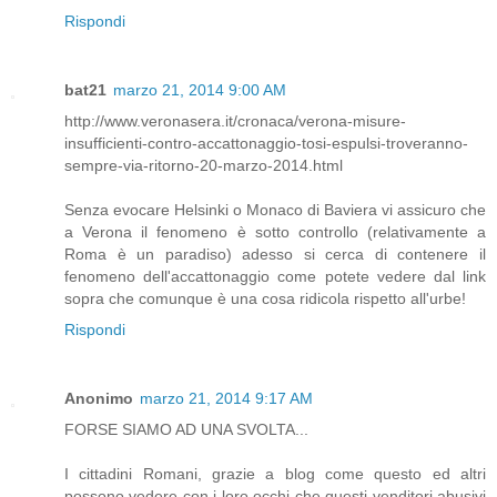
Rispondi
bat21
marzo 21, 2014 9:00 AM
http://www.veronasera.it/cronaca/verona-misure-
insufficienti-contro-accattonaggio-tosi-espulsi-troveranno-
sempre-via-ritorno-20-marzo-2014.html
Senza evocare Helsinki o Monaco di Baviera vi assicuro che
a Verona il fenomeno è sotto controllo (relativamente a
Roma è un paradiso) adesso si cerca di contenere il
fenomeno dell'accattonaggio come potete vedere dal link
sopra che comunque è una cosa ridicola rispetto all'urbe!
Rispondi
Anonimo
marzo 21, 2014 9:17 AM
FORSE SIAMO AD UNA SVOLTA...
I cittadini Romani, grazie a blog come questo ed altri
possono vedere con i loro occhi che questi venditori abusivi