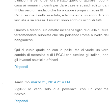
L'unico intervento per ora è stato quello di tagliare i buoni-
casa ai romani indigenti per dare case e sussidi agli zingari
!!! Davvero un sindaco che ha a cuore i propri cittadini !!!
Per il resto è il nulla assoluto, e Roma è da un anno di fatto
lasciata a se stessa. I risultati sono sotto gli occhi di tutti.
Questo è Marino. Un ometto incapace figlio di quella cultura
terzomondista buonista che sta portando Roma a livello del
bangladesh.
Qui ci vuole qualcuno con le palle. Ma ci vuole un vero
cambio di mentalità e di LEGGI che tutelino gli italiani, non
gli invasori asiatici e africani.
Rispondi
Anonimo
marzo 21, 2014 2:14 PM
Vigili?? Io vedo solo due poveracci con un costume
ridicolo...
Rispondi