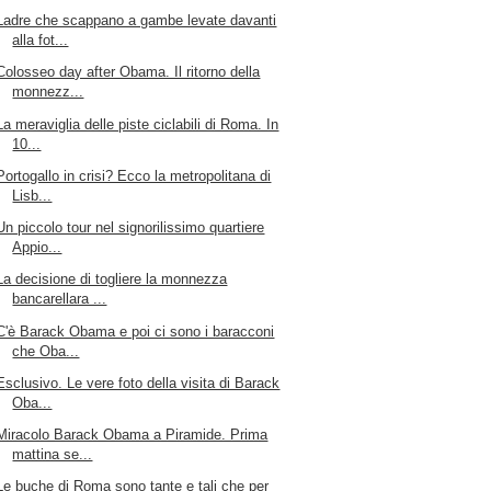
Ladre che scappano a gambe levate davanti
alla fot...
Colosseo day after Obama. Il ritorno della
monnezz...
La meraviglia delle piste ciclabili di Roma. In
10...
Portogallo in crisi? Ecco la metropolitana di
Lisb...
Un piccolo tour nel signorilissimo quartiere
Appio...
La decisione di togliere la monnezza
bancarellara ...
C'è Barack Obama e poi ci sono i baracconi
che Oba...
Esclusivo. Le vere foto della visita di Barack
Oba...
Miracolo Barack Obama a Piramide. Prima
mattina se...
Le buche di Roma sono tante e tali che per