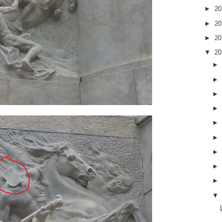
►
2
►
2
►
2
▼
2