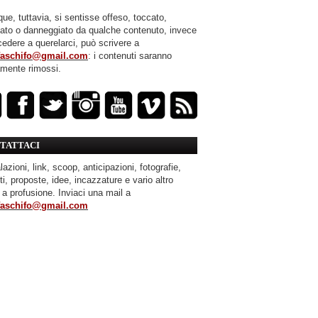
ue, tuttavia, si sentisse offeso, toccato,
mato o danneggiato da qualche contenuto, invece
cedere a querelarci, può scrivere a
faschifo@gmail.com
: i contenuti saranno
amente rimossi.
TATTACI
azioni, link, scoop, anticipazioni, fotografie,
ti, proposte, idee, incazzature e vario altro
 a profusione. Inviaci una mail a
faschifo@gmail.com