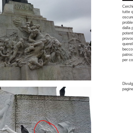
Cerchi
tutte 
oscure
proble
dalla 
potent
provoc
querel
becco.
patroc
per co
Divulg
pagin