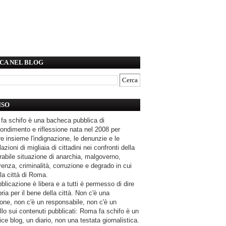
CA NEL BLOG
ISO
fa schifo è una bacheca pubblica di
ondimento e riflessione nata nel 2008 per
e insieme l'indignazione, le denunzie e le
azioni di migliaia di cittadini nei confronti della
rabile situazione di anarchia, malgoverno,
enza, criminalità, corruzione e degrado in cui
la città di Roma.
blicazione è libera e a tutti è permesso di dire
pria per il bene della città. Non c'è una
one, non c'è un responsabile, non c'è un
llo sui contenuti pubblicati: Roma fa schifo è un
ce blog, un diario, non una testata giornalistica.