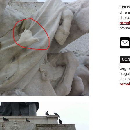
Chiunq
diffa
di pro
roma
pront
CON
Segnal
proget
schifo
roma