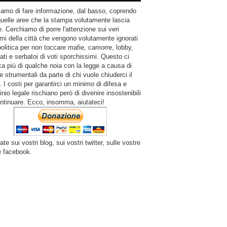
amo di fare informazione, dal basso, coprendo
quelle aree che la stampa volutamente lascia
. Cerchiamo di porre l'attenzione sui veri
mi della città che vengono volutamente ignorati
politica per non toccare mafie, camorre, lobby,
ati e serbatoi di voti sporchissimi. Questo ci
a più di qualche noia con la legge a causa di
e strumentali da parte di chi vuole chiuderci il
 I costi per garantirci un minimo di difesa e
inio legale rischiano però di divenire insostenibili
ntinuare. Ecco, insomma, aiutateci!
ate sui vostri blog, sui vostri twitter, sulle vostre
e facebook.