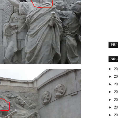
PIU
ARC
►
2
►
2
►
2
►
2
►
2
►
2
►
2