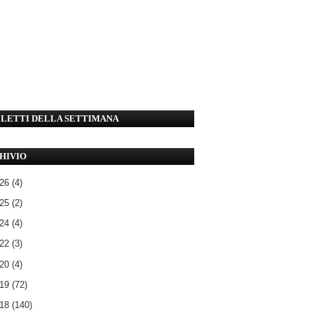
' LETTI DELLA SETTIMANA
HIVIO
026
(4)
025
(2)
024
(4)
022
(3)
020
(4)
019
(72)
018
(140)