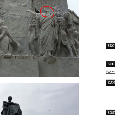
SEG
SEG
Tweet
CAN
SOS