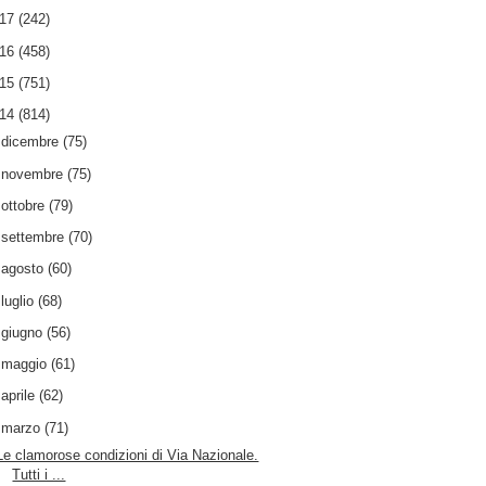
017
(242)
016
(458)
015
(751)
014
(814)
►
dicembre
(75)
►
novembre
(75)
►
ottobre
(79)
►
settembre
(70)
►
agosto
(60)
►
luglio
(68)
►
giugno
(56)
►
maggio
(61)
►
aprile
(62)
▼
marzo
(71)
Le clamorose condizioni di Via Nazionale.
Tutti i ...