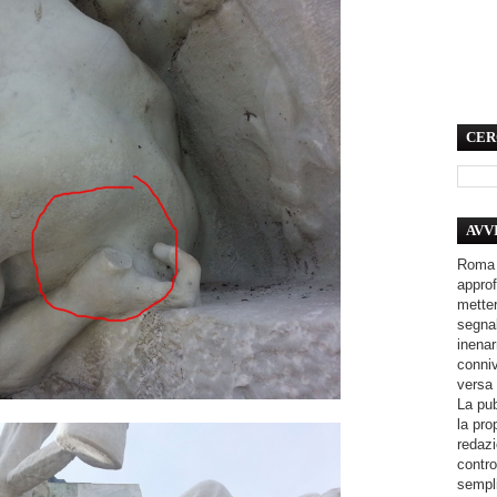
CER
AVV
Roma 
approf
metter
segnal
inenar
conniv
versa 
La pub
la pro
redazi
contro
sempli