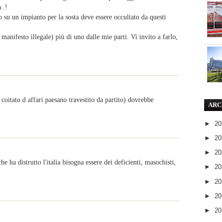
..!
 su un impianto per la sosta deve essere occultato da questi
manifesto illegale) più di uno dalle mie parti. Vi invito a farlo,
coitato d affari paesano travestito da partito) dovrebbe
ARC
►
2
►
2
►
2
e ha distrutto l'italia bisogna essere dei deficienti, masochisti,
►
2
►
2
►
2
►
2