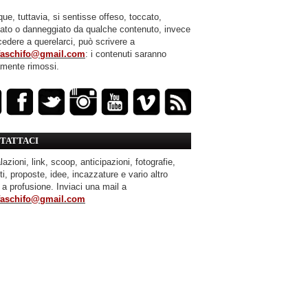
ue, tuttavia, si sentisse offeso, toccato,
mato o danneggiato da qualche contenuto, invece
cedere a querelarci, può scrivere a
faschifo@gmail.com
: i contenuti saranno
amente rimossi.
TATTACI
azioni, link, scoop, anticipazioni, fotografie,
ti, proposte, idee, incazzature e vario altro
 a profusione. Inviaci una mail a
faschifo@gmail.com