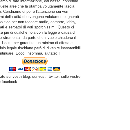
amo di fare informazione, dal basso, coprendo
quelle aree che la stampa volutamente lascia
. Cerchiamo di porre l'attenzione sui veri
mi della città che vengono volutamente ignorati
politica per non toccare mafie, camorre, lobby,
ati e serbatoi di voti sporchissimi. Questo ci
a più di qualche noia con la legge a causa di
e strumentali da parte di chi vuole chiuderci il
 I costi per garantirci un minimo di difesa e
inio legale rischiano però di divenire insostenibili
ntinuare. Ecco, insomma, aiutateci!
ate sui vostri blog, sui vostri twitter, sulle vostre
e facebook.