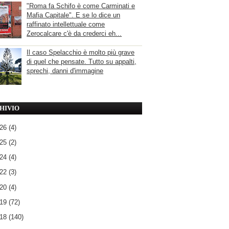
"Roma fa Schifo è come Carminati e
Mafia Capitale". E se lo dice un
raffinato intellettuale come
Zerocalcare c'è da crederci eh...
Il caso Spelacchio è molto più grave
di quel che pensate. Tutto su appalti,
sprechi, danni d'immagine
HIVIO
026
(4)
025
(2)
024
(4)
022
(3)
020
(4)
019
(72)
018
(140)