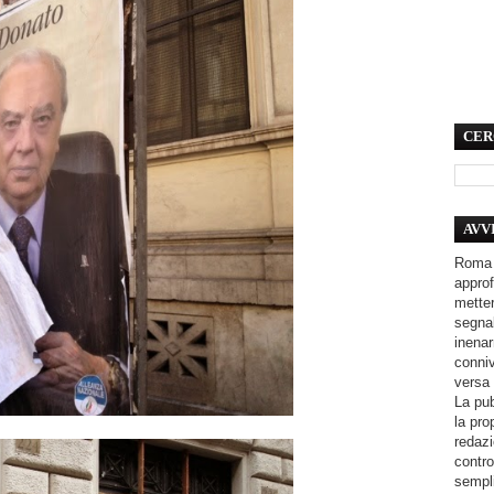
CER
AVV
Roma 
approf
metter
segnal
inenar
conniv
versa 
La pub
la pro
redazi
contro
sempli