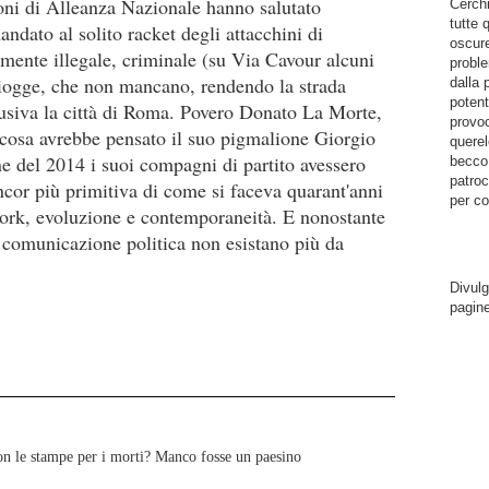
zzoni di Alleanza Nazionale hanno salutato
Cerchi
tutte 
dato al solito racket degli attacchini di
oscure
almente illegale, criminale (su Via Cavour alcuni
proble
 piogge, che non mancano, rendendo la strada
dalla 
potent
busiva la città di Roma. Povero Donato La Morte,
provoc
 cosa avrebbe pensato il suo pigmalione Giorgio
querel
ne del 2014 i suoi compagni di partito avessero
becco.
patroc
cor più primitiva di come si faceva quarant'anni
per co
work, evoluzione e contemporaneità. E nonostante
i comunicazione politica non esistano più da
Divulg
pagin
on le stampe per i morti? Manco fosse un paesino