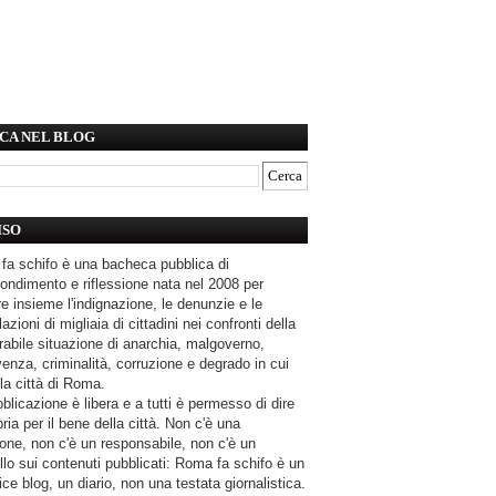
CA NEL BLOG
ISO
fa schifo è una bacheca pubblica di
ondimento e riflessione nata nel 2008 per
e insieme l'indignazione, le denunzie e le
azioni di migliaia di cittadini nei confronti della
rabile situazione di anarchia, malgoverno,
enza, criminalità, corruzione e degrado in cui
la città di Roma.
blicazione è libera e a tutti è permesso di dire
pria per il bene della città. Non c'è una
one, non c'è un responsabile, non c'è un
llo sui contenuti pubblicati: Roma fa schifo è un
ce blog, un diario, non una testata giornalistica.