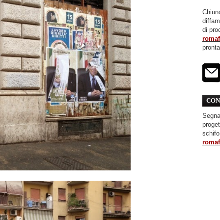
Chiunq
diffa
di pro
roma
pront
CON
Segnal
proget
schifo
roma