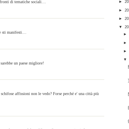
ronti di tematiche sociali....
►
2
►
2
►
2
▼
2
sti manifesti....
 sarebbe un paese migliore!
schifose affissioni non le vedo? Forse perché e' una città più