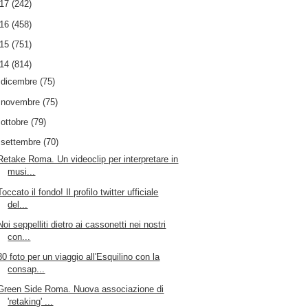
017
(242)
016
(458)
015
(751)
014
(814)
►
dicembre
(75)
►
novembre
(75)
►
ottobre
(79)
▼
settembre
(70)
Retake Roma. Un videoclip per interpretare in
musi...
Toccato il fondo! Il profilo twitter ufficiale
del...
Noi seppelliti dietro ai cassonetti nei nostri
con...
80 foto per un viaggio all'Esquilino con la
consap...
Green Side Roma. Nuova associazione di
'retaking' ...