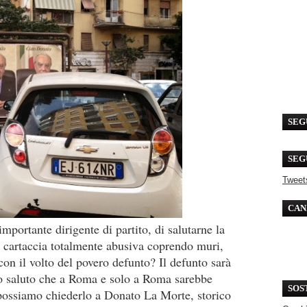
SEG
SEG
Tweet
CAN
portante dirigente di partito, di salutarne la
re cartaccia totalmente abusiva coprendo muri,
 con il volto del povero defunto? Il defunto sarà
mo saluto che a Roma e solo a Roma sarebbe
SOS
possiamo chiederlo a Donato La Morte, storico