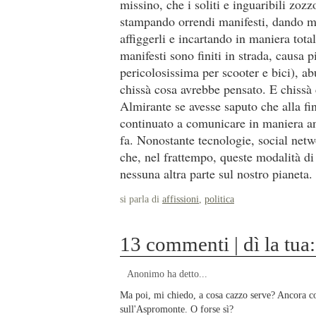
missino, che i soliti e inguaribili zo
stampando orrendi manifesti, dando man
affiggerli e incartando in maniera tot
manifesti sono finiti in strada, causa
pericolosissima per scooter e bici), a
chissà cosa avrebbe pensato. E chissà
Almirante se avesse saputo che alla fi
continuato a comunicare in maniera an
fa. Nonostante tecnologie, social net
che, nel frattempo, queste modalità d
nessuna altra parte sul nostro pianeta.
si parla di
affissioni
,
politica
13 commenti | dì la tua:
Anonimo ha detto...
Ma poi, mi chiedo, a cosa cazzo serve? Ancora c
sull'Aspromonte. O forse sì?