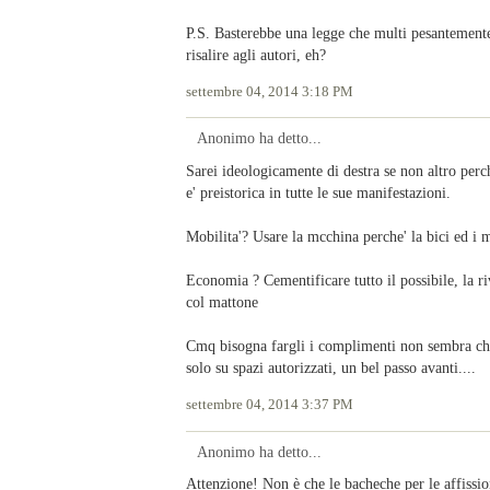
P.S. Basterebbe una legge che multi pesantemente
risalire agli autori, eh?
settembre 04, 2014 3:18 PM
Anonimo ha detto...
Sarei ideologicamente di destra se non altro perch
e' preistorica in tutte le sue manifestazioni.
Mobilita'? Usare la mcchina perche' la bici ed i 
Economia ? Cementificare tutto il possibile, la r
col mattone
Cmq bisogna fargli i complimenti non sembra che
solo su spazi autorizzati, un bel passo avanti....
settembre 04, 2014 3:37 PM
Anonimo ha detto...
Attenzione! Non è che le bacheche per le affissio