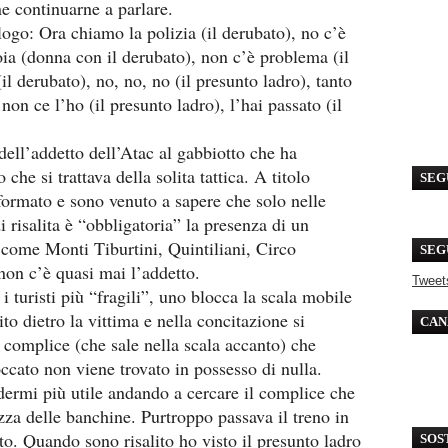
e continuarne a parlare.
logo: Ora chiamo la polizia (il derubato), no c’è
oia (donna con il derubato), non c’è problema (il
il derubato), no, no, no (il presunto ladro), tanto
non ce l’ho (il presunto ladro), l’hai passato (il
dell’addetto dell’Atac al gabbiotto che ha
che si trattava della solita tattica. A titolo
SEG
formato e sono venuto a sapere che solo nelle
 risalita è “obbligatoria” la presenza di un
 come Monti Tiburtini, Quintiliani, Circo
SEG
on c’è quasi mai l’addetto.
Tweet
i turisti più “fragili”, uno blocca la scala mobile
ito dietro la vittima e nella concitazione si
CAN
l complice (che sale nella scala accanto) che
occato non viene trovato in possesso di nulla.
ermi più utile andando a cercare il complice che
zza delle banchine. Purtroppo passava il treno in
ato. Quando sono risalito ho visto il presunto ladro
SOS