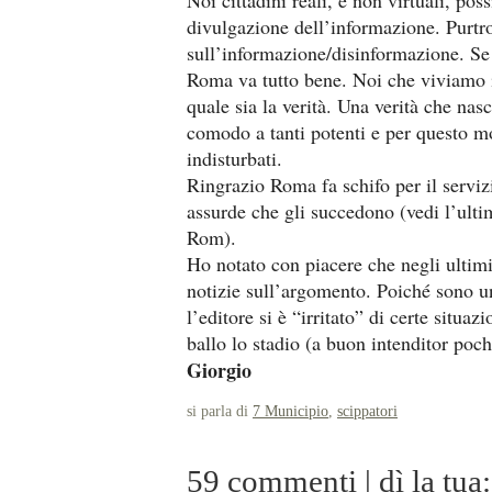
Noi cittadini reali, e non virtuali, po
divulgazione dell’informazione. Purtr
sull’informazione/
disinformazione. Se 
Roma va tutto bene. Noi che viviamo 
quale sia la verità. Una verità che nas
comodo a tanti potenti e per questo m
indisturbati.
Ringrazio Roma fa schifo per il serviz
assurde che gli succedono (vedi l’ult
Rom).
Ho notato con piacere che negli ultim
notizie sull’argomento. Poiché sono u
l’editore si è “irritato” di certe situaz
ballo lo stadio (a buon intenditor poc
Giorgio
si parla di
7 Municipio
,
scippatori
59 commenti | dì la tua: