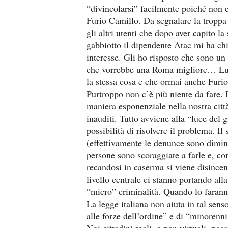
“divincolarsi” facilmente poiché non e
Furio Camillo. Da segnalare la troppa 
gli altri utenti che dopo aver capito la
gabbiotto il dipendente Atac mi ha chie
interesse. Gli ho risposto che sono un 
che vorrebbe una Roma migliore… Lui 
la stessa cosa e che ormai anche Furio
Purtroppo non c’è più niente da fare. 
maniera esponenziale nella nostra città
inauditi. Tutto avviene alla “luce del 
possibilità di risolvere il problema. I
(effettivamente le denunce sono diminu
persone sono scoraggiate a farle e, co
recandosi in caserma si viene disincen
livello centrale ci stanno portando all
“micro” criminalità. Quando lo faranno
La legge italiana non aiuta in tal sens
alle forze dell’ordine” e di “minorenn