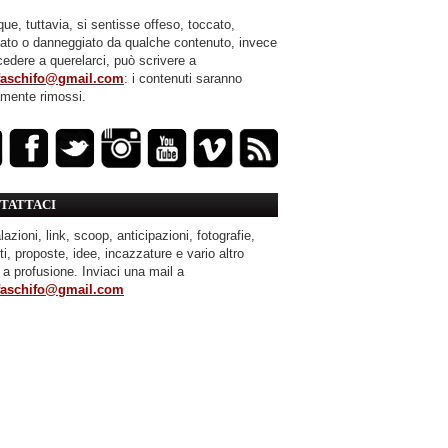
ue, tuttavia, si sentisse offeso, toccato,
mato o danneggiato da qualche contenuto, invece
cedere a querelarci, può scrivere a
faschifo@gmail.com
: i contenuti saranno
amente rimossi.
TATTACI
azioni, link, scoop, anticipazioni, fotografie,
ti, proposte, idee, incazzature e vario altro
 a profusione. Inviaci una mail a
faschifo@gmail.com