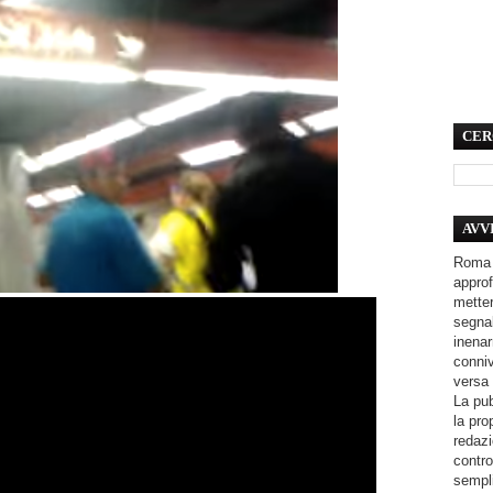
CER
AVV
Roma 
approf
metter
segnal
inenar
conniv
versa 
La pub
la pro
redazi
contro
sempli