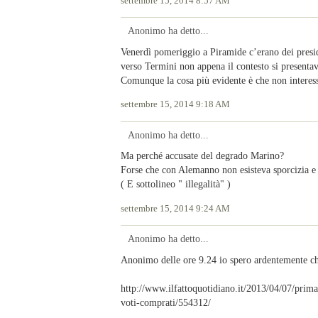
settembre 15, 2014 8:57 AM
Anonimo ha detto...
Venerdì pomeriggio a Piramide c’erano dei presidi
verso Termini non appena il contesto si presenta
Comunque la cosa più evidente è che non interess
settembre 15, 2014 9:18 AM
Anonimo ha detto...
Ma perché accusate del degrado Marino?
Forse che con Alemanno non esisteva sporcizia e i
( E sottolineo " illegalità" )
settembre 15, 2014 9:24 AM
Anonimo ha detto...
Anonimo delle ore 9.24 io spero ardentemente ch
http://www.ilfattoquotidiano.it/2013/04/07/pri
voti-comprati/554312/