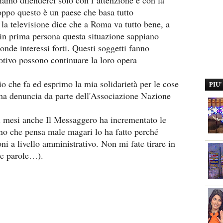
ssiamo difenderci solo con l’attenzione e con la
oppo questo è un paese che basa tutto
la televisione dice che a Roma va tutto bene, a
in prima persona questa situazione sappiano
conde interessi forti. Questi soggetti fanno
otivo possono continuare la loro opera
io che fa ed esprimo la mia solidarietà per le cose
PIU
ima denuncia da parte dell'Associazione Nazione
i mesi anche Il Messaggero ha incrementato le
no che pensa male magari lo ha fatto perché
ioni a livello amministrativo. Non mi fate tirare in
he parole…).