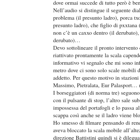
dove ormai succede di tutto però è ben
Nell’audio si distingue il seguente dia
problema (il presunto ladro), porca tx
presunto ladro), che figlio di pxxtana (
non c’è un caxxo dentro (il derubato), 
derubato)…
Devo sottolineare il pronto intervento 
riattivato prontamente la scala capendo 
informativo vi segnalo che mi sono in
metro dove ci sono solo scale mobili di
addetto. Per questo motivo in stazioni
Massimo, Pietralata, Eur Palasport… n
I borseggiatori (di norma tre) seguono 
con il pulsante di stop, l’altro sale sub
impossessa del portafogli e lo passa a
scappa così anche se il ladro viene bl
Ho smesso di filmare pensando di rend
aveva bloccato la scala mobile all’alte
direzione Battistini quindi si è dilegu