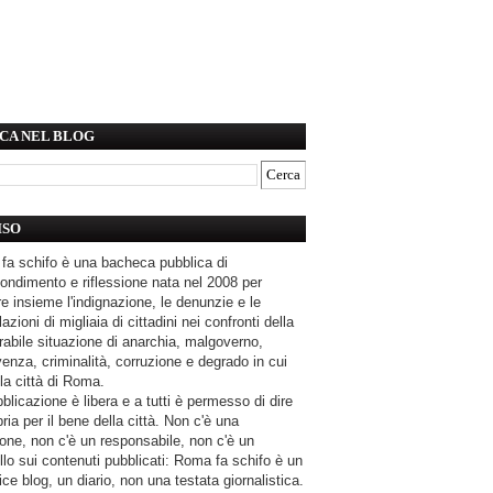
CA NEL BLOG
ISO
fa schifo è una bacheca pubblica di
ondimento e riflessione nata nel 2008 per
e insieme l'indignazione, le denunzie e le
azioni di migliaia di cittadini nei confronti della
rabile situazione di anarchia, malgoverno,
enza, criminalità, corruzione e degrado in cui
la città di Roma.
blicazione è libera e a tutti è permesso di dire
pria per il bene della città. Non c'è una
one, non c'è un responsabile, non c'è un
llo sui contenuti pubblicati: Roma fa schifo è un
ce blog, un diario, non una testata giornalistica.