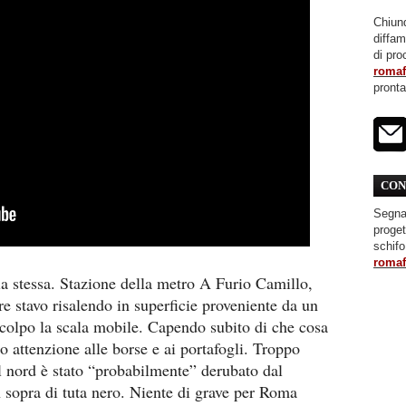
Chiunq
diffa
di pro
roma
pront
CON
Segnal
proget
schifo
roma
a stessa. Stazione della metro A Furio Camillo,
e stavo risalendo in superficie proveniente da un
 colpo la scala mobile. Capendo subito di che cosa
do attenzione alle borse e ai portafogli. Troppo
l nord è stato “probabilmente” derubato dal
 sopra di tuta nero. Niente di grave per Roma