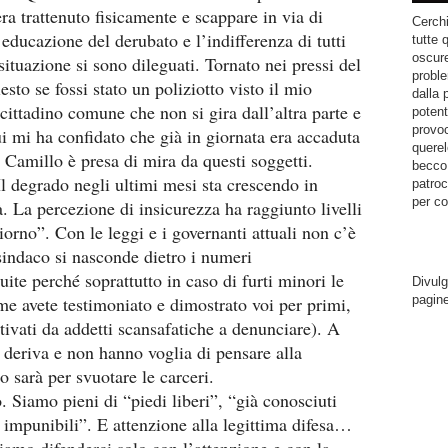
ra trattenuto fisicamente e scappare in via di
Cerchi
educazione del derubato e l’indifferenza di tutti
tutte 
oscure
 situazione si sono dileguati. Tornato nei pressi del
proble
sto se fossi stato un poliziotto visto il mio
dalla 
cittadino comune che non si gira dall’altra parte e
potent
provoc
mi ha confidato che già in giornata era accaduta
querel
 Camillo è presa di mira da questi soggetti.
becco.
Il degrado negli ultimi mesi sta crescendo in
patroc
per co
. La percezione di insicurezza ha raggiunto livelli
giorno”. Con le leggi e i governanti attuali non c’è
l sindaco si nasconde dietro i numeri
ite perché soprattutto in caso di furti minori le
Divulg
pagin
me avete testimoniato e dimostrato voi per primi,
tivati da addetti scansafatiche a denunciare). A
a deriva e non hanno voglia di pensare alla
 sarà per svuotare le carceri.
o. Siamo pieni di “piedi liberi”, “già conosciuti
i impunibili”. E attenzione alla legittima difesa…