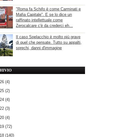
"Roma fa Schifo è come Carminati e
Mafia Capitale". E se lo dice un
raffinato intellettuale come
Zerocalcare c'è da crederci eh...
Il caso Spelacchio è molto più grave
di quel che pensate. Tutto su appalti,
sprechi, danni d'immagine
HIVIO
026
(4)
025
(2)
024
(4)
022
(3)
020
(4)
019
(72)
018
(140)