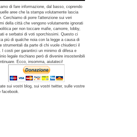
amo di fare informazione, dal basso, coprendo
quelle aree che la stampa volutamente lascia
. Cerchiamo di porre l'attenzione sui veri
mi della città che vengono volutamente ignorati
politica per non toccare mafie, camorre, lobby,
ati e serbatoi di voti sporchissimi. Questo ci
a più di qualche noia con la legge a causa di
e strumentali da parte di chi vuole chiuderci il
 I costi per garantirci un minimo di difesa e
inio legale rischiano però di divenire insostenibili
ntinuare. Ecco, insomma, aiutateci!
ate sui vostri blog, sui vostri twitter, sulle vostre
e facebook.