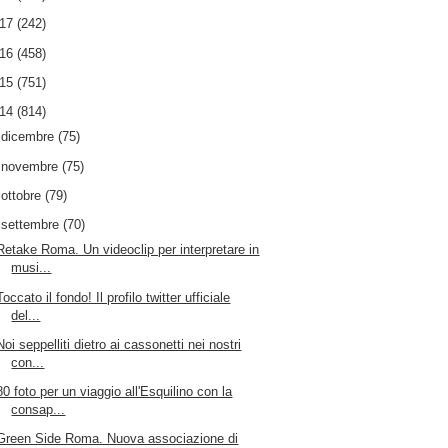
017
(242)
016
(458)
015
(751)
014
(814)
►
dicembre
(75)
►
novembre
(75)
►
ottobre
(79)
▼
settembre
(70)
Retake Roma. Un videoclip per interpretare in
musi...
Toccato il fondo! Il profilo twitter ufficiale
del...
Noi seppelliti dietro ai cassonetti nei nostri
con...
80 foto per un viaggio all'Esquilino con la
consap...
Green Side Roma. Nuova associazione di