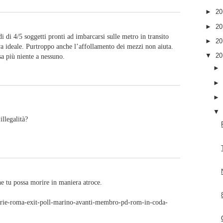
►
2
►
2
 di 4/5 soggetti pronti ad imbarcarsi sulle metro in transito
►
2
va ideale. Purtroppo anche l’affollamento dei mezzi non aiuta.
▼
2
a più niente a nessuno.
llegalità?
e tu possa morire in maniera atroce.
marie-roma-exit-poll-marino-avanti-membro-pd-rom-in-coda-