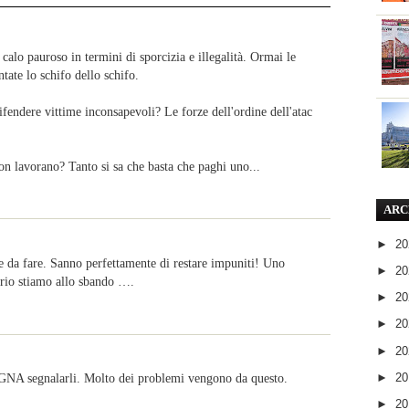
 calo pauroso in termini di sporcizia e illegalità. Ormai le
tate lo schifo dello schifo.
ifendere vittime inconsapevoli? Le forze dell'ordine dell'atac
on lavorano? Tanto si sa che basta che paghi uno...
ARC
►
2
e da fare. Sanno perfettamente di restare impuniti! Uno
►
2
prio stiamo allo sbando ….
►
2
►
2
►
2
►
2
GNA segnalarli. Molto dei problemi vengono da questo.
►
2