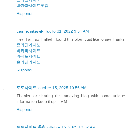
바카라사이트닷컴
Rispondi
casinositewiki
luglio 01, 2022 9:54 AM
Hey, I am so thrilled I found this blog, Just like to say thanks
온라인카지노
바카라사이트
카지노사이트
온라인카지노
Rispondi
토토사이트
ottobre 15, 2025 10:56 AM
Thanks for sharing this amazing blog with some unique
information keep it up... MM
Rispondi
토토사이트 추천
ottobre 15, 2025 10:57 AM