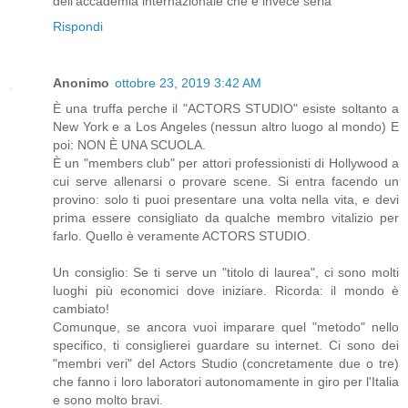
dell'accademia internazionale che è invece seria
Rispondi
Anonimo
ottobre 23, 2019 3:42 AM
È una truffa perche il "ACTORS STUDIO" esiste soltanto a
New York e a Los Angeles (nessun altro luogo al mondo) E
poi: NON È UNA SCUOLA.
È un "members club" per attori professionisti di Hollywood a
cui serve allenarsi o provare scene. Si entra facendo un
provino: solo ti puoi presentare una volta nella vita, e devi
prima essere consigliato da qualche membro vitalizio per
farlo. Quello è veramente ACTORS STUDIO.
Un consiglio: Se ti serve un "titolo di laurea", ci sono molti
luoghi più economici dove iniziare. Ricorda: il mondo è
cambiato!
Comunque, se ancora vuoi imparare quel "metodo" nello
specifico, ti consiglierei guardare su internet. Ci sono dei
"membri veri" del Actors Studio (concretamente due o tre)
che fanno i loro laboratori autonomamente in giro per l'Italia
e sono molto bravi.