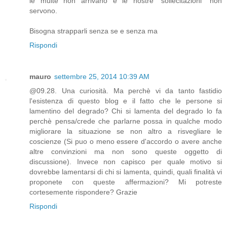
le multe non arrivano e le nostre "sollecitazioni" non
servono.
Bisogna strapparli senza se e senza ma
Rispondi
mauro
settembre 25, 2014 10:39 AM
@09.28. Una curiosità. Ma perchè vi da tanto fastidio
l'esistenza di questo blog e il fatto che le persone si
lamentino del degrado? Chi si lamenta del degrado lo fa
perchè pensa/crede che parlarne possa in qualche modo
migliorare la situazione se non altro a risvegliare le
coscienze (Si puo o meno essere d'accordo o avere anche
altre convinzioni ma non sono queste oggetto di
discussione). Invece non capisco per quale motivo si
dovrebbe lamentarsi di chi si lamenta, quindi, quali finalità vi
proponete con queste affermazioni? Mi potreste
cortesemente rispondere? Grazie
Rispondi