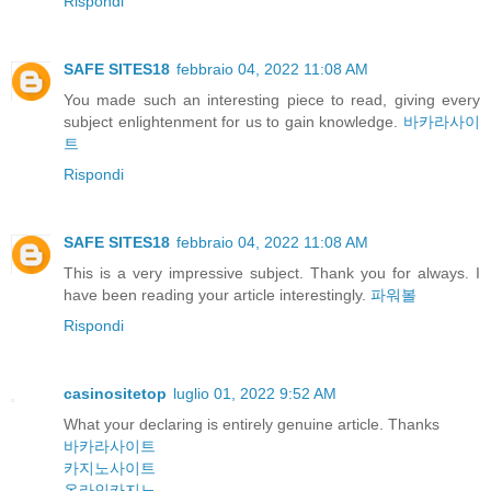
Rispondi
SAFE SITES18
febbraio 04, 2022 11:08 AM
You made such an interesting piece to read, giving every
subject enlightenment for us to gain knowledge.
바카라사이
트
Rispondi
SAFE SITES18
febbraio 04, 2022 11:08 AM
This is a very impressive subject. Thank you for always. I
have been reading your article interestingly.
파워볼
Rispondi
casinositetop
luglio 01, 2022 9:52 AM
What your declaring is entirely genuine article. Thanks
바카라사이트
카지노사이트
온라인카지노