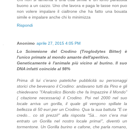
buono a un cazzo. Uno che lavora e paga le tasse non puo
non volere impalare il cialtrone che ha fatto una bouata
simile e impalare anche chi lo minimizza
Rispondi
Anonimo
aprile 27, 2015 4:05 PM
Lo Scimmione del Crodino (Troglodytes Bitter) è
l'unico primate al mondo amante dell'aperitivo.
Geneticamente è l'animale più vicino al burino. Il suo
DNA infatti coincide al 98%
Prima di lui c'erano patetiche pubblicità su personaggi
storici che bevevano il Crodino: andavano tutti da Pino e gli
chiedevano "l'Analcolico Biondo che fa Impazzire il Mondo"
( citazione necessaria) il Crodino. Poi nel 2000 nel suo
locale arriva un gorilla, il quale gli vengono spillate la
bellezza di 50 euri per un Crodino. Qua la sua battuta "E ce
credo... co sti prezzi!" alla risposta "Sà... non c'era mai
entrato un Gorilla nel nostro locale prima!", diventò un
tormentone. Un Gorilla burino e cafone, che parla romano,