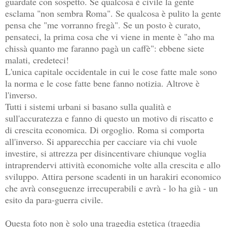
guardate con sospetto. Se qualcosa è civile la gente
esclama "non sembra Roma". Se qualcosa è pulito la gente
pensa che "me vorranno fregà". Se un posto è curato,
pensateci, la prima cosa che vi viene in mente è "aho ma
chissà quanto me faranno pagà un caffè": ebbene siete
malati, credeteci!
L'unica capitale occidentale in cui le cose fatte male sono
la norma e le cose fatte bene fanno notizia. Altrove è
l'inverso.
Tutti i sistemi urbani si basano sulla qualità e
sull'accuratezza e fanno di questo un motivo di riscatto e
di crescita economica. Di orgoglio. Roma si comporta
all'inverso. Si apparecchia per cacciare via chi vuole
investire, si attrezza per disincentivare chiunque voglia
intraprendervi attività economiche volte alla crescita e allo
sviluppo. Attira persone scadenti in un harakiri economico
che avrà conseguenze irrecuperabili e avrà - lo ha già - un
esito da para-guerra civile.
Questa foto non è solo una tragedia estetica (tragedia