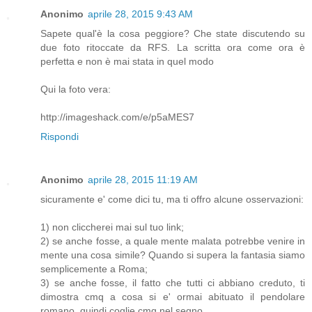
Anonimo
aprile 28, 2015 9:43 AM
Sapete qual'è la cosa peggiore? Che state discutendo su
due foto ritoccate da RFS. La scritta ora come ora è
perfetta e non è mai stata in quel modo
Qui la foto vera:
http://imageshack.com/e/p5aMES7
Rispondi
Anonimo
aprile 28, 2015 11:19 AM
sicuramente e' come dici tu, ma ti offro alcune osservazioni:
1) non cliccherei mai sul tuo link;
2) se anche fosse, a quale mente malata potrebbe venire in
mente una cosa simile? Quando si supera la fantasia siamo
semplicemente a Roma;
3) se anche fosse, il fatto che tutti ci abbiano creduto, ti
dimostra cmq a cosa si e' ormai abituato il pendolare
romano, quindi coglie cmq nel segno.