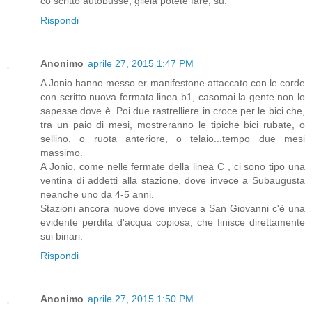
co scritto autobusse, gliela potete fare, su.
Rispondi
Anonimo
aprile 27, 2015 1:47 PM
A Jonio hanno messo er manifestone attaccato con le corde
con scritto nuova fermata linea b1, casomai la gente non lo
sapesse dove è. Poi due rastrelliere in croce per le bici che,
tra un paio di mesi, mostreranno le tipiche bici rubate, o
sellino, o ruota anteriore, o telaio...tempo due mesi
massimo.
A Jonio, come nelle fermate della linea C , ci sono tipo una
ventina di addetti alla stazione, dove invece a Subaugusta
neanche uno da 4-5 anni.
Stazioni ancora nuove dove invece a San Giovanni c'è una
evidente perdita d'acqua copiosa, che finisce direttamente
sui binari.
Rispondi
Anonimo
aprile 27, 2015 1:50 PM