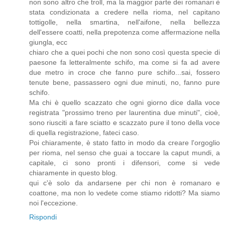
non sono altro che troll, ma la maggior parte dei romanari è
stata condizionata a credere nella rioma, nel capitano
tottigolle, nella smartina, nell'aifone, nella bellezza
dell'essere coatti, nella prepotenza come affermazione nella
giungla, ecc
chiaro che a quei pochi che non sono così questa specie di
paesone fa letteralmente schifo, ma come si fa ad avere
due metro in croce che fanno pure schifo...sai, fossero
tenute bene, passassero ogni due minuti, no, fanno pure
schifo.
Ma chi è quello scazzato che ogni giorno dice dalla voce
registrata "prossimo treno per laurentina due minuti", cioè,
sono riusciti a fare sciatto e scazzato pure il tono della voce
di quella registrazione, fateci caso.
Poi chiaramente, è stato fatto in modo da creare l'orgoglio
per rioma, nel senso che guai a toccare la caput mundi, a
capitale, ci sono pronti i difensori, come si vede
chiaramente in questo blog.
qui c'è solo da andarsene per chi non è romanaro e
coattone, ma non lo vedete come stiamo ridotti? Ma siamo
noi l'eccezione.
Rispondi