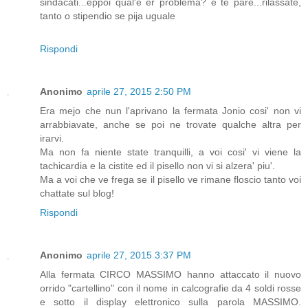
sindacati...eppoi qual'è er problema? e te pare...rilassate,
tanto o stipendio se pija uguale
Rispondi
Anonimo
aprile 27, 2015 2:50 PM
Era mejo che nun l'aprivano la fermata Jonio cosi' non vi
arrabbiavate, anche se poi ne trovate qualche altra per
irarvi.
Ma non fa niente state tranquilli, a voi cosi' vi viene la
tachicardia e la cistite ed il pisello non vi si alzera' piu'.
Ma a voi che ve frega se il pisello ve rimane floscio tanto voi
chattate sul blog!
Rispondi
Anonimo
aprile 27, 2015 3:37 PM
Alla fermata CIRCO MASSIMO hanno attaccato il nuovo
orrido "cartellino" con il nome in calcografie da 4 soldi rosse
e sotto il display elettronico sulla parola MASSIMO.