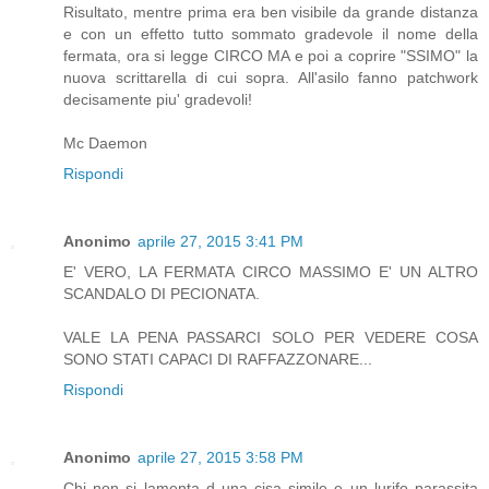
Risultato, mentre prima era ben visibile da grande distanza
e con un effetto tutto sommato gradevole il nome della
fermata, ora si legge CIRCO MA e poi a coprire "SSIMO" la
nuova scrittarella di cui sopra. All'asilo fanno patchwork
decisamente piu' gradevoli!
Mc Daemon
Rispondi
Anonimo
aprile 27, 2015 3:41 PM
E' VERO, LA FERMATA CIRCO MASSIMO E' UN ALTRO
SCANDALO DI PECIONATA.
VALE LA PENA PASSARCI SOLO PER VEDERE COSA
SONO STATI CAPACI DI RAFFAZZONARE...
Rispondi
Anonimo
aprile 27, 2015 3:58 PM
Chi non si lamenta d una cisa simile e un lurifo parassita