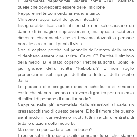
É veramente deplorevole vedere come ATAC gestisca
quelle che dovrebbero essere delle "migliorie".
Neppure nel terzo mondo arrivano a tanto.
Chi sono i responsabili dei questi ritocchi?
Bisognerebbe licenziarli tutti perché non solo causano un
danno di immagine impressionante, ma questa sciatteria
dimostra chiaramente che ci troviamo davanti a persone
non altezza da tutti i punti di vista.
Non si capisce perché sul pannello dell'entrata della metro
ci debbano essere due scritte "Cavour"? Perché il simbolo
della metro "B" è stato coperto? Perché la scritta "Jonio" è
più grande della scritta "Rebibbia"? E non voglio
pronunciarmi sul ripiego dell'ultima lettera della scritto
Jonio.
Le persone che eseguono questa schiefezze si rendono
conto che stanno facendo un lavoro di grafica per un'utenza
di milioni di persone di tutto il mondo?
Neppure nella più amatoriale delle situazioni si vede un
pressapochismo di questo genere. E ho il timore che questo
sia il modo in cui vedremo ridotti tutti i varchi di entrata di
tutte le stazioni della metro B.
Ma come si può cadere così in basso?
I responsabili di questo schifo pensano forse che stanno