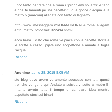
Ecco tanto per dire che a roma i "probblemi so' artri" e "aho
e che te lamenti pe 'na pecetta?"...due gocce d'acqua e la
metro b (marconi) allagata con tanto di laghetto...
http://www.ilmessaggero.it/ROMA/CRONACA/roma_allagam
ento_metro_b/notizie/1322494.shtml
ecco bravi... visto che roma ve piace con le pecette storte e
le scritte a cazzo...pijate uno scopettone e annate a togliè
l'acqua...
Rispondi
Anonimo
aprile 28, 2015 8:05 AM
sto blog deve avere veramente successo con tutti questi
troll che vengono qui. Andate a suicidarvi sotto la metro B.
Intanto avrete tutto il tempo di cambiare idea mentre
aspettate stesi sui binari
Rispondi