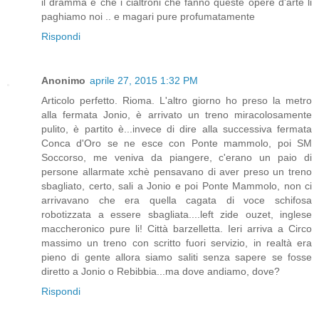
il dramma è che i cialtroni che fanno queste opere d'arte li
paghiamo noi .. e magari pure profumatamente
Rispondi
Anonimo
aprile 27, 2015 1:32 PM
Articolo perfetto. Rioma. L'altro giorno ho preso la metro
alla fermata Jonio, è arrivato un treno miracolosamente
pulito, è partito è...invece di dire alla successiva fermata
Conca d'Oro se ne esce con Ponte mammolo, poi SM
Soccorso, me veniva da piangere, c'erano un paio di
persone allarmate xchè pensavano di aver preso un treno
sbagliato, certo, sali a Jonio e poi Ponte Mammolo, non ci
arrivavano che era quella cagata di voce schifosa
robotizzata a essere sbagliata....left zide ouzet, inglese
maccheronico pure li! Città barzelletta. Ieri arriva a Circo
massimo un treno con scritto fuori servizio, in realtà era
pieno di gente allora siamo saliti senza sapere se fosse
diretto a Jonio o Rebibbia...ma dove andiamo, dove?
Rispondi