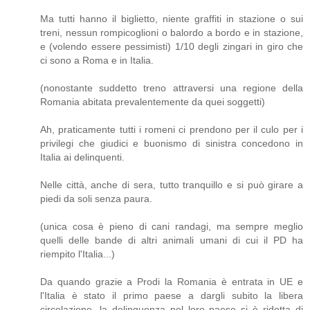
Ma tutti hanno il biglietto, niente graffiti in stazione o sui
treni, nessun rompicoglioni o balordo a bordo e in stazione,
e (volendo essere pessimisti) 1/10 degli zingari in giro che
ci sono a Roma e in Italia.
(nonostante suddetto treno attraversi una regione della
Romania abitata prevalentemente da quei soggetti)
Ah, praticamente tutti i romeni ci prendono per il culo per i
privilegi che giudici e buonismo di sinistra concedono in
Italia ai delinquenti.
Nelle città, anche di sera, tutto tranquillo e si può girare a
piedi da soli senza paura.
(unica cosa è pieno di cani randagi, ma sempre meglio
quelli delle bande di altri animali umani di cui il PD ha
riempito l'Italia...)
Da quando grazie a Prodi la Romania è entrata in UE e
l'Italia è stato il primo paese a dargli subito la libera
circolazione, la delinquenza nel loro paese si è ridotta di