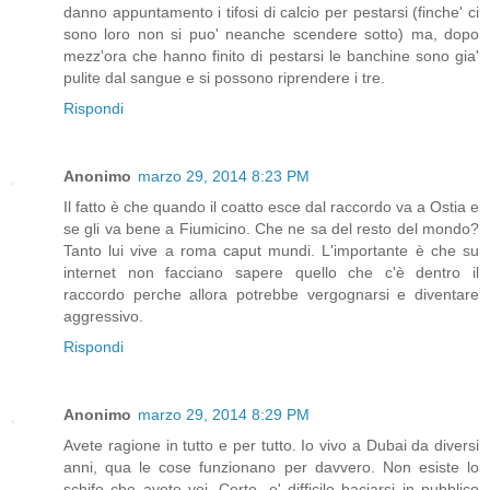
danno appuntamento i tifosi di calcio per pestarsi (finche' ci
sono loro non si puo' neanche scendere sotto) ma, dopo
mezz'ora che hanno finito di pestarsi le banchine sono gia'
pulite dal sangue e si possono riprendere i tre.
Rispondi
Anonimo
marzo 29, 2014 8:23 PM
Il fatto è che quando il coatto esce dal raccordo va a Ostia e
se gli va bene a Fiumicino. Che ne sa del resto del mondo?
Tanto lui vive a roma caput mundi. L'importante è che su
internet non facciano sapere quello che c'è dentro il
raccordo perche allora potrebbe vergognarsi e diventare
aggressivo.
Rispondi
Anonimo
marzo 29, 2014 8:29 PM
Avete ragione in tutto e per tutto. Io vivo a Dubai da diversi
anni, qua le cose funzionano per davvero. Non esiste lo
schifo che avete voi. Certo, e' difficile baciarsi in pubblico