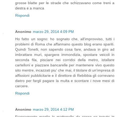
grosse blatte per le strade che schizzavano come treni a
destra e a manca
Rispondi
Anonimo
marzo 29, 2014 4:09 PM
Ho fatto un sogno: ho sognato che, all'improvviso, tutti i
problemi di Roma che affannano questo blog erano spariti.
Quindi Tonelli, non sapendo cosa fare, andava in giro ad
imbrattare muri, spargere immondizia, spostare veicoli in
seconda fila, pisciare nei corridoi della metro, istallare
cartelloni e piazzare bancarelle per mantenere vivo questo
sito mentre, incazzati piu' che mai, il titolare di un'impresa di
affissioni pubblicitarie e il direttore di Rebibbia gli correvano
dietro per fargli pagare la multa e scontare i nove mesi di
carcere.
Rispondi
Anonimo
marzo 29, 2014 4:12 PM
Francamente meglio le mattonelle da cesso se tenute in