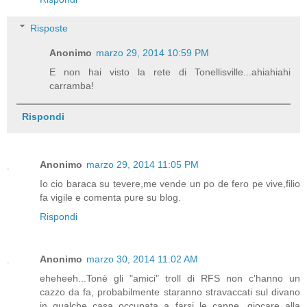
Risposte
Anonimo
marzo 29, 2014 10:59 PM
E non hai visto la rete di Tonellisville...ahiahiahi
carramba!
Rispondi
Anonimo
marzo 29, 2014 11:05 PM
Io cio baraca su tevere,me vende un po de fero pe vive,filio
fa vigile e comenta pure su blog.
Rispondi
Anonimo
marzo 30, 2014 11:02 AM
eheheeh...Tonè gli "amici" troll di RFS non c'hanno un
cazzo da fa, probabilmente staranno stravaccati sul divano
in qualche casa occupata a farsi le canne, giocare alla