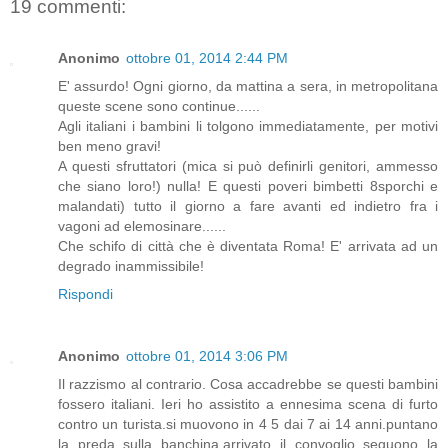
19 commenti:
Anonimo
ottobre 01, 2014 2:44 PM
E' assurdo! Ogni giorno, da mattina a sera, in metropolitana
queste scene sono continue......
Agli italiani i bambini li tolgono immediatamente, per motivi
ben meno gravi!
A questi sfruttatori (mica si può definirli genitori, ammesso
che siano loro!) nulla! E questi poveri bimbetti 8sporchi e
malandati) tutto il giorno a fare avanti ed indietro fra i
vagoni ad elemosinare......
Che schifo di città che è diventata Roma! E' arrivata ad un
degrado inammissibile!
Rispondi
Anonimo
ottobre 01, 2014 3:06 PM
Il razzismo al contrario. Cosa accadrebbe se questi bambini
fossero italiani. Ieri ho assistito a ennesima scena di furto
contro un turista.si muovono in 4 5 dai 7 ai 14 anni.puntano
la preda sulla banchina.arrivato il convoglio seguono la