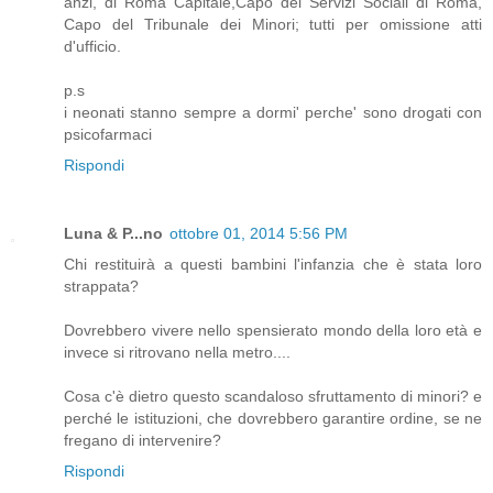
anzi, di Roma Capitale,Capo dei Servizi Sociali di Roma,
Capo del Tribunale dei Minori; tutti per omissione atti
d'ufficio.
p.s
i neonati stanno sempre a dormi' perche' sono drogati con
psicofarmaci
Rispondi
Luna & P...no
ottobre 01, 2014 5:56 PM
Chi restituirà a questi bambini l'infanzia che è stata loro
strappata?
Dovrebbero vivere nello spensierato mondo della loro età e
invece si ritrovano nella metro....
Cosa c'è dietro questo scandaloso sfruttamento di minori? e
perché le istituzioni, che dovrebbero garantire ordine, se ne
fregano di intervenire?
Rispondi