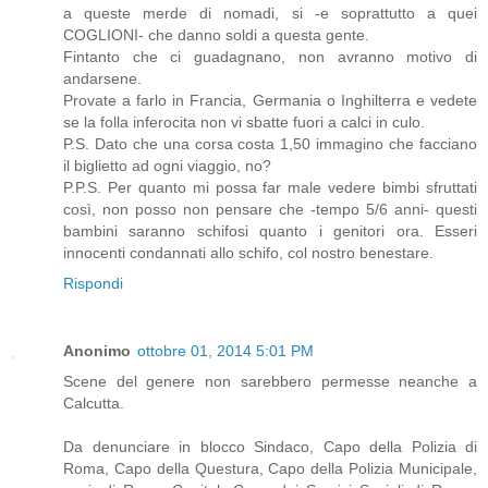
a queste merde di nomadi, si -e soprattutto a quei
COGLIONI- che danno soldi a questa gente.
Fintanto che ci guadagnano, non avranno motivo di
andarsene.
Provate a farlo in Francia, Germania o Inghilterra e vedete
se la folla inferocita non vi sbatte fuori a calci in culo.
P.S. Dato che una corsa costa 1,50 immagino che facciano
il biglietto ad ogni viaggio, no?
P.P.S. Per quanto mi possa far male vedere bimbi sfruttati
così, non posso non pensare che -tempo 5/6 anni- questi
bambini saranno schifosi quanto i genitori ora. Esseri
innocenti condannati allo schifo, col nostro benestare.
Rispondi
Anonimo
ottobre 01, 2014 5:01 PM
Scene del genere non sarebbero permesse neanche a
Calcutta.
Da denunciare in blocco Sindaco, Capo della Polizia di
Roma, Capo della Questura, Capo della Polizia Municipale,