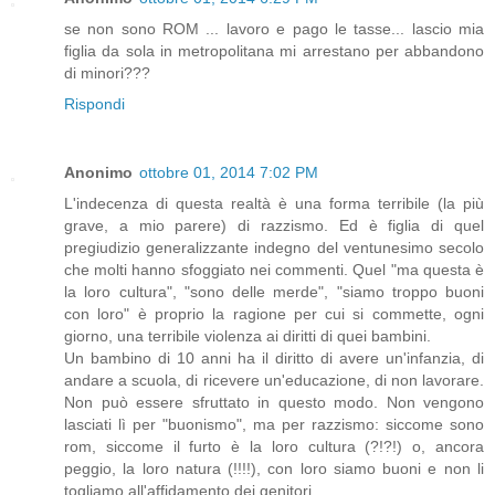
se non sono ROM ... lavoro e pago le tasse... lascio mia
figlia da sola in metropolitana mi arrestano per abbandono
di minori???
Rispondi
Anonimo
ottobre 01, 2014 7:02 PM
L'indecenza di questa realtà è una forma terribile (la più
grave, a mio parere) di razzismo. Ed è figlia di quel
pregiudizio generalizzante indegno del ventunesimo secolo
che molti hanno sfoggiato nei commenti. Quel "ma questa è
la loro cultura", "sono delle merde", "siamo troppo buoni
con loro" è proprio la ragione per cui si commette, ogni
giorno, una terribile violenza ai diritti di quei bambini.
Un bambino di 10 anni ha il diritto di avere un'infanzia, di
andare a scuola, di ricevere un'educazione, di non lavorare.
Non può essere sfruttato in questo modo. Non vengono
lasciati lì per "buonismo", ma per razzismo: siccome sono
rom, siccome il furto è la loro cultura (?!?!) o, ancora
peggio, la loro natura (!!!!), con loro siamo buoni e non li
togliamo all'affidamento dei genitori.