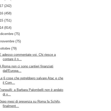
017
(242)
016
(458)
015
(751)
014
(814)
►
dicembre
(75)
►
novembre
(75)
▼
ottobre
(79)
E adesso commentate voi. Chi riesce a
contare il n...
A Roma non ci sono cantieri finanziati
dall'Europa...
Le 6 cose che potrebbero salvare Atac e che
il Com...
Tranquilli: a Barbara Palombelli non è andato
di v...
Dopo mesi di presenza su Roma fa Schifo,
finalment...