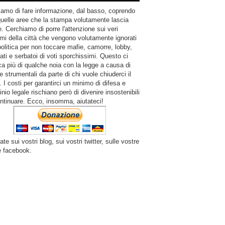
amo di fare informazione, dal basso, coprendo
quelle aree che la stampa volutamente lascia
. Cerchiamo di porre l'attenzione sui veri
mi della città che vengono volutamente ignorati
politica per non toccare mafie, camorre, lobby,
ati e serbatoi di voti sporchissimi. Questo ci
a più di qualche noia con la legge a causa di
e strumentali da parte di chi vuole chiuderci il
 I costi per garantirci un minimo di difesa e
inio legale rischiano però di divenire insostenibili
ntinuare. Ecco, insomma, aiutateci!
ate sui vostri blog, sui vostri twitter, sulle vostre
e facebook.