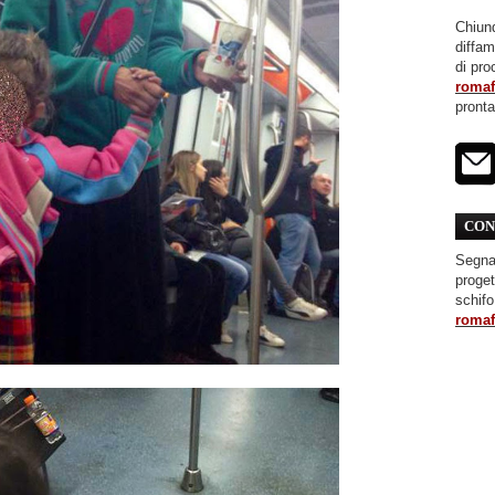
Chiunq
diffa
di pro
roma
pront
CON
Segnal
proget
schifo
roma