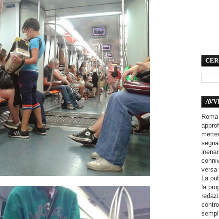
CER
AVV
Roma 
approf
metter
segnal
inenar
conniv
versa 
La pub
la pro
redazi
contro
sempli