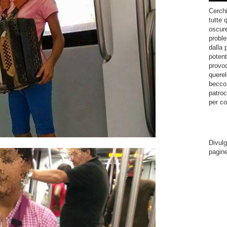
Cerchi
tutte 
oscure
proble
dalla 
potent
provoc
querel
becco.
patroc
per co
Divulg
pagin