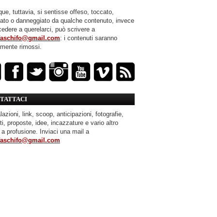
ue, tuttavia, si sentisse offeso, toccato,
mato o danneggiato da qualche contenuto, invece
cedere a querelarci, può scrivere a
faschifo@gmail.com
: i contenuti saranno
amente rimossi.
TATTACI
azioni, link, scoop, anticipazioni, fotografie,
ti, proposte, idee, incazzature e vario altro
 a profusione. Inviaci una mail a
faschifo@gmail.com