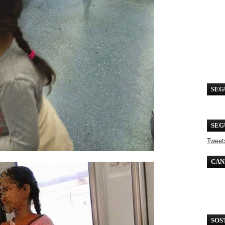
SEG
SEG
Tweet
CAN
SOS