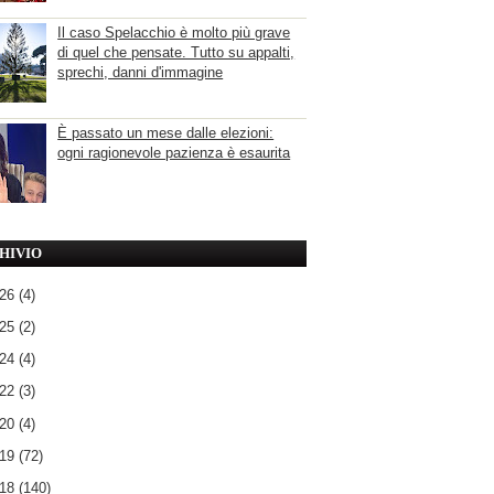
Il caso Spelacchio è molto più grave
di quel che pensate. Tutto su appalti,
sprechi, danni d'immagine
È passato un mese dalle elezioni:
ogni ragionevole pazienza è esaurita
HIVIO
026
(4)
025
(2)
024
(4)
022
(3)
020
(4)
019
(72)
018
(140)