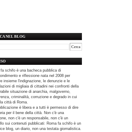
CA NEL BLOG
ISO
fa schifo è una bacheca pubblica di
ondimento e riflessione nata nel 2008 per
e insieme l'indignazione, le denunzie e le
azioni di migliaia di cittadini nei confronti della
rabile situazione di anarchia, malgoverno,
enza, criminalità, corruzione e degrado in cui
la città di Roma.
blicazione è libera e a tutti è permesso di dire
pria per il bene della città. Non c'è una
one, non c'è un responsabile, non c'è un
llo sui contenuti pubblicati: Roma fa schifo è un
ce blog, un diario, non una testata giornalistica.