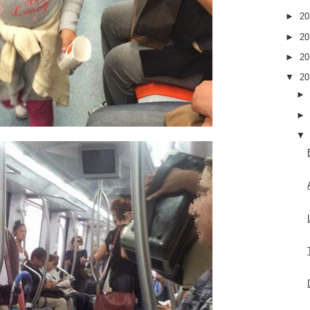
►
2
►
2
►
2
▼
2