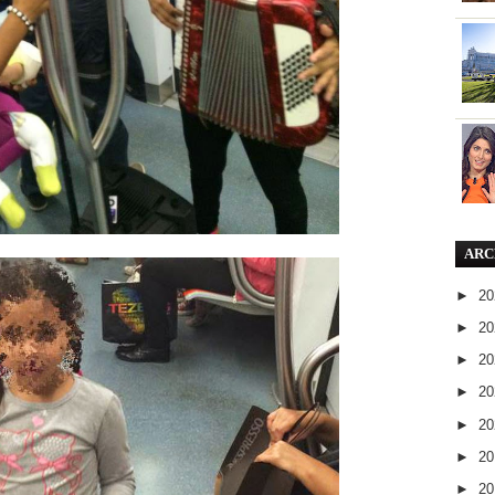
ARC
►
2
►
2
►
2
►
2
►
2
►
2
►
2