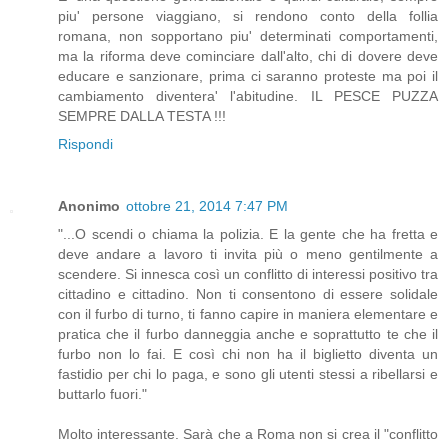
piu' persone viaggiano, si rendono conto della follia
romana, non sopportano piu' determinati comportamenti,
ma la riforma deve cominciare dall'alto, chi di dovere deve
educare e sanzionare, prima ci saranno proteste ma poi il
cambiamento diventera' l'abitudine. IL PESCE PUZZA
SEMPRE DALLA TESTA !!!
Rispondi
Anonimo
ottobre 21, 2014 7:47 PM
"...O scendi o chiama la polizia. E la gente che ha fretta e
deve andare a lavoro ti invita più o meno gentilmente a
scendere. Si innesca così un conflitto di interessi positivo tra
cittadino e cittadino. Non ti consentono di essere solidale
con il furbo di turno, ti fanno capire in maniera elementare e
pratica che il furbo danneggia anche e soprattutto te che il
furbo non lo fai. E così chi non ha il biglietto diventa un
fastidio per chi lo paga, e sono gli utenti stessi a ribellarsi e
buttarlo fuori."
Molto interessante. Sarà che a Roma non si crea il "conflitto