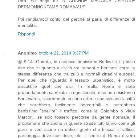
l'artri so mejo de la GRANDE MAGGICA CAPITALE
DERMONNONFAME ROMAAA!1!!"
Poi rendiamoci conto del perché si parla di differenze di
mentalità.
Rispondi
Anonimo
ottobre 21, 2014 9:37 PM
@ 9:14: Guarda, io conosco benissimo Berlino e ti posso
dire che in quanto a civiltà tra romani e berlinesi corre la
stessa differenza che tra zulù e normali cittadini europei.
Per quel che riguarda il tessuto urbanistico, è molto
discutibile quel che dici. In realtà Roma è stata
profondamente cambiata in ogni secolo, e se non esistono i
Boulevards, sicuramente ci sono arterie che solcano la città
che sarebbero facilmente percorribili e potrebbero
benissimo "snellire" il traffico, come la Colombo o Viale
Marconi, se solo fossero percorse da gente normale. Il
problema è che anche in queste strade tutti fanno come gli
pare, e vedi scene da delirio: gente che blocca il traffico,
parcheggia dove non deve, etc. Il centro di Roma è vero