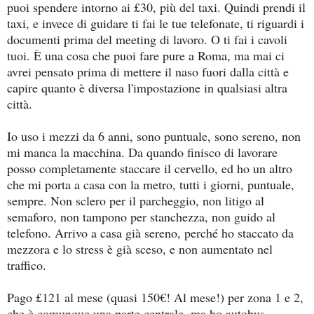
puoi spendere intorno ai £30, più del taxi. Quindi prendi il
taxi, e invece di guidare ti fai le tue telefonate, ti riguardi i
documenti prima del meeting di lavoro. O ti fai i cavoli
tuoi. È una cosa che puoi fare pure a Roma, ma mai ci
avrei pensato prima di mettere il naso fuori dalla città e
capire quanto è diversa l'impostazione in qualsiasi altra
città.
Io uso i mezzi da 6 anni, sono puntuale, sono sereno, non
mi manca la macchina. Da quando finisco di lavorare
posso completamente staccare il cervello, ed ho un altro
che mi porta a casa con la metro, tutti i giorni, puntuale,
sempre. Non sclero per il parcheggio, non litigo al
semaforo, non tampono per stanchezza, non guido al
telefono. Arrivo a casa già sereno, perché ho staccato da
mezzora e lo stress è già sceso, e non aumentato nel
traffico.
Pago £121 al mese (quasi 150€! Al mese!) per zona 1 e 2,
che è comunque una parte centrale, ma ho autobus