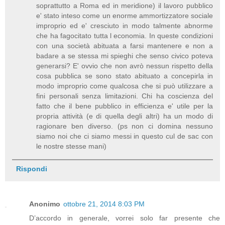
soprattutto a Roma ed in meridione) il lavoro pubblico
e' stato inteso come un enorme ammortizzatore sociale
improprio ed e' cresciuto in modo talmente abnorme
che ha fagocitato tutta l economia. In queste condizioni
con una società abituata a farsi mantenere e non a
badare a se stessa mi spieghi che senso civico poteva
generarsi? E' ovvio che non avrò nessun rispetto della
cosa pubblica se sono stato abituato a concepirla in
modo improprio come qualcosa che si può utilizzare a
fini personali senza limitazioni. Chi ha coscienza del
fatto che il bene pubblico in efficienza e' utile per la
propria attività (e di quella degli altri) ha un modo di
ragionare ben diverso. (ps non ci domina nessuno
siamo noi che ci siamo messi in questo cul de sac con
le nostre stesse mani)
Rispondi
Anonimo
ottobre 21, 2014 8:03 PM
D’accordo in generale, vorrei solo far presente che