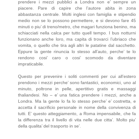
prendere i mezzi pubblici a Londra non e’ sempre un
piacere. Pare di capire che l’autore abita in zona
abbastanza centrale. Molti inglesi con famiglia e stipendio
medio non se lo possono permettere, e si devono fare 45
minuti o piu’ di treno/metro, che magari funziona benino, ma
schiacciati nella calca per tutto quell tempo. I bus notturni
funzionano anche loro, ma capita di trovarci l’ubriaco che
vomita, o quello che tira agli altri le patatine dal sacchetto.
Eppure la gente rinuncia lo stesso all’auto, perche’ te lo
rendono cosi’ caro o cosi’ scomodo da diventare
impraticabile.
Questo per prevenire i soliti commenti per cui all’estero
prendono i mezzi perche’ sono fantastici, economici, uno al
minuto, poltrone in pelle, apertitivo gratis e massaggi
thaliandesi. No – e’ una fatica prendere i mezzi, anche a
Londra. Ma la gente lo fa lo stesso perche’ e’ costretta, e
accetta il sacrificio personale in nome della convivenza di
tutti. E’ questo atteggiamento, a Roma impensabile, che fa
la differenza tra il livello di vita nelle due citta’. Molto piu’
della qualita’ del trasporto in se’.