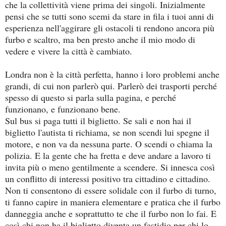
che la collettività viene prima dei singoli. Inizialmente
pensi che se tutti sono scemi da stare in fila i tuoi anni di
esperienza nell'aggirare gli ostacoli ti rendono ancora più
furbo e scaltro, ma ben presto anche il mio modo di
vedere e vivere la città è cambiato.
Londra non è la città perfetta, hanno i loro problemi anche
grandi, di cui non parlerò qui. Parlerò dei trasporti perché
spesso di questo si parla sulla pagina, e perché
funzionano, e funzionano bene.
Sul bus si paga tutti il biglietto. Se sali e non hai il
biglietto l'autista ti richiama, se non scendi lui spegne il
motore, e non va da nessuna parte. O scendi o chiama la
polizia. E la gente che ha fretta e deve andare a lavoro ti
invita più o meno gentilmente a scendere. Si innesca così
un conflitto di interessi positivo tra cittadino e cittadino.
Non ti consentono di essere solidale con il furbo di turno,
ti fanno capire in maniera elementare e pratica che il furbo
danneggia anche e soprattutto te che il furbo non lo fai. E
così chi non ha il biglietto diventa un fastidio per chi lo