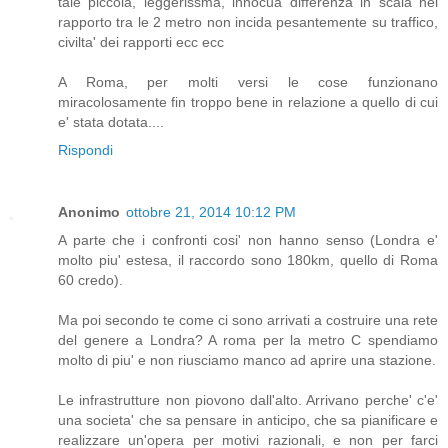
tale piccola, leggerissma, innocua differenza in scala nel
rapporto tra le 2 metro non incida pesantemente su traffico,
civilta' dei rapporti ecc ecc
A Roma, per molti versi le cose funzionano
miracolosamente fin troppo bene in relazione a quello di cui
e' stata dotata....
Rispondi
Anonimo
ottobre 21, 2014 10:12 PM
A parte che i confronti cosi' non hanno senso (Londra e'
molto piu' estesa, il raccordo sono 180km, quello di Roma
60 credo).
Ma poi secondo te come ci sono arrivati a costruire una rete
del genere a Londra? A roma per la metro C spendiamo
molto di piu' e non riusciamo manco ad aprire una stazione.
Le infrastrutture non piovono dall'alto. Arrivano perche' c'e'
una societa' che sa pensare in anticipo, che sa pianificare e
realizzare un'opera per motivi razionali, e non per farci