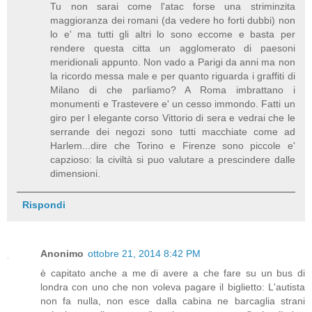
Tu non sarai come l'atac forse una striminzita
maggioranza dei romani (da vedere ho forti dubbi) non
lo e' ma tutti gli altri lo sono eccome e basta per
rendere questa citta un agglomerato di paesoni
meridionali appunto. Non vado a Parigi da anni ma non
la ricordo messa male e per quanto riguarda i graffiti di
Milano di che parliamo? A Roma imbrattano i
monumenti e Trastevere e' un cesso immondo. Fatti un
giro per l elegante corso Vittorio di sera e vedrai che le
serrande dei negozi sono tutti macchiate come ad
Harlem...dire che Torino e Firenze sono piccole e'
capzioso: la civiltà si puo valutare a prescindere dalle
dimensioni.
Rispondi
Anonimo
ottobre 21, 2014 8:42 PM
è capitato anche a me di avere a che fare su un bus di
londra con uno che non voleva pagare il biglietto: L'autista
non fa nulla, non esce dalla cabina ne barcaglia strani