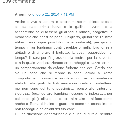
139 commenti:
Anonimo
ottobre 21, 2014 7:41 PM
Anche io vivo a Londra, e sinceramente mi chiedo spesso
se sia nato prima l'uovo o la gallina, ovvero, cosa
accadrebbe se ci fossero gli autobus romani, progettati in
modo tale che nessuno paghi il biglietto, quindi che l'autista
abbia meno rogne possibili (grazie sindacati), per quanto
tempo i ligi londinesi continuerebbero nella loro onesta
abitudine di timbrare il biglietto: la cosa reggerebbe nel
tempo? E cosi per l'ingresso nella metro, per la severita'
con la quale vieni sanzionato se parcheggi a cazzo, se hai
un comportamento da cafone furbetto ecc ecc. Credo che
sia un cane che si morde la coda, ormai a Roma
comportamenti assurdi e incivili sono diventati inveterate
abitudini alle quali chi di dovere a rinunciato a combattere,
ma non sono del tutto pessimista, penso alle cinture di
sicurezza (quando ero bambino nessuno le indossava pur
esistendo gia'), all'uso del casco, ai retake, o al fatto come
anche a Roma ti inizino a guardare come un assassino se
non raccogli le deiezioni del tuo cane.
E' una questione generazionale e quindi culturale, sempre