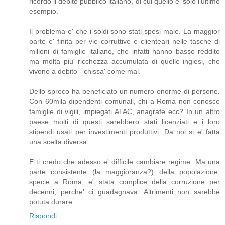
ricordo il debito pubblico italiano, di cui quello e' solo l'ultimo
esempio.
Il problema e' che i soldi sono stati spesi male. La maggior
parte e' finita per vie corruttive e clienteari nelle tasche di
milioni di famiglie italiane, che infatti hanno basso reddito
ma molta piu' ricchezza accumulata di quelle inglesi, che
vivono a debito - chissa' come mai.
Dello spreco ha beneficiato un numero enorme di persone.
Con 60mila dipendenti comunali, chi a Roma non conosce
famiglie di vigili, impiegati ATAC, anagrafe ecc? In un altro
paese molti di questi sarebbero stati licenziati e i loro
stipendi usati per investimenti produttivi. Da noi si e' fatta
una scelta diversa.
E ti credo che adesso e' difficile cambiare regime. Ma una
parte consistente (la maggioranza?) della popolazione,
specie a Roma, e' stata complice della corruzione per
decenni, perche' ci guadagnava. Altrimenti non sarebbe
potuta durare.
Rispondi