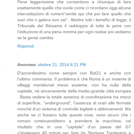
Pene leggerissime che consentono a chiunque di fare
esattamente quello che vuole come ci ricordano oggi alcune
intercettazioni di rumeni"venite qui che poi fare quello che
vuoi che n galera non vai".. Abolire tutti i benefici di legge, il
Tribunale del Riesame il raddoppio di tutte le pene con
l'istituzione di una pena minima per ogni reatoe poi vediamo
se la gente cambia
Rispondi
Anonimo
ottobre 21, 2014 8:21 PM
D'accordissimo come sempre con Bat21 e anche con
l'ultimo commento. Il problema è che Roma è un insieme di
villaggi meridionali messi assieme, non ha nulla della
capitale, né sinceramente della medio-grande città europea
. Basta vedere la totale assenza di coordinazione tra mezzi
di superficie, "underground", l'assenza di orari alle fermate
nonché d'un sistema di controllo biglietti e abbonamenti. Ma
anche se ci fossero tutte queste cose, sono sicuro che i
romani continuerebbero a prendere la macchina, col
risultato che in una "capitale" d'un paese del G7
s'impiegano 40 minuti per fare da Stazione Trastevere a