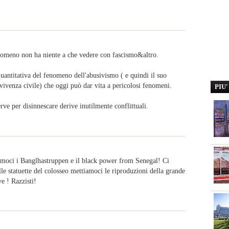
enomeno non ha niente a che vedere con fascismo&altro.
quantitativa del fenomeno dell'abusivismo ( e quindi il suo
nvivenza civile) che oggi può dar vita a pericolosi fenomeni.
PIU
erve per disinnescare derive inutilmente conflittuali.
amoci i Banglhastruppen e il black power from Senegal! Ci
lle statuette del colosseo mettiamoci le riproduzioni della grande
e ! Razzisti!