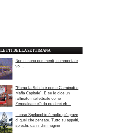
' LETTI DELLA SETTIMANA
Non ci sono commenti, commentate
voi...
"Roma fa Schifo è come Carminati e
Mafia Capitale". E se lo dice un
raffinato intellettuale come
Zerocalcare c'è da crederci eh...
Il caso Spelacchio è molto più grave
di quel che pensate. Tutto su appalti,
sprechi, danni d'immagine