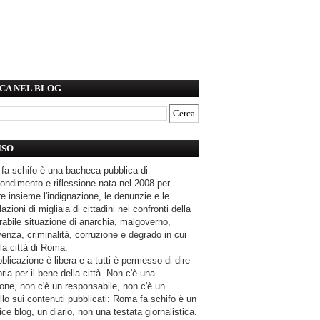
CA NEL BLOG
ISO
fa schifo è una bacheca pubblica di
ondimento e riflessione nata nel 2008 per
e insieme l'indignazione, le denunzie e le
azioni di migliaia di cittadini nei confronti della
rabile situazione di anarchia, malgoverno,
enza, criminalità, corruzione e degrado in cui
la città di Roma.
blicazione è libera e a tutti è permesso di dire
pria per il bene della città. Non c'è una
one, non c'è un responsabile, non c'è un
llo sui contenuti pubblicati: Roma fa schifo è un
ce blog, un diario, non una testata giornalistica.