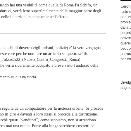
uando hai una visibilità come quella di Roma Fa Schifo, un
Cerchi
 abusivi, verrà letto superficialmente dalla maggior parte degli
tutte 
 nelle intenzioni, sicuramente nell'effetto.
oscure
proble
dalla 
potent
provoc
querel
 da chi di dovere (vigili urbani, polizie) e' la vera vergogna.
becco.
tesse cose perché non fare un articolo su questo schifo
patroc
per co
a_di_Fuksas%22_(Nuovo_Centro_Congressi,_Roma)
che verrà sicuramente occupato a breve visto l andazzo della
mento su questa storia
Divulg
pagin
li seguita da un compattatore per la nettezza urbana. Si procede
no in giro e davanti a loro stessi si procede alla distruzione.
rchè questi "venditori", come sappiamo, non si arrendono
ero mai una multa. Forse alla lunga sarebbero costretti ad