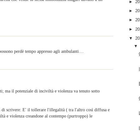
►
2
►
2
►
2
►
2
▼
2
 possono perdè tempo appresso agli ambulanti....
nti; ma il potenziale di inciviltà e violenza va tenuto sotto
crivere: E' il tollerare l'illegalità ( tra l'altro così diffusa e
civiltà e violenza creandone al contempo (purtroppo) le