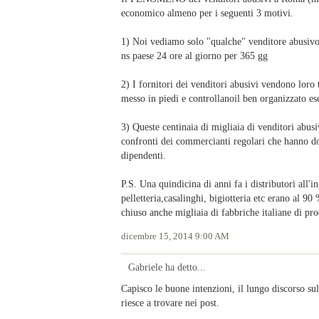
economico almeno per i seguenti 3 motivi.
1) Noi vediamo solo "qualche" venditore abusivo p
ns paese 24 ore al giorno per 365 gg
2) I fornitori dei venditori abusivi vendono loro 
messo in piedi e controllanoil ben organizzato ese
3) Queste centinaia di migliaia di venditori
confronti dei commercianti regolari che hanno dov
dipendenti.
P.S. Una quindicina di anni fa i distributori all'i
pelletteria,casalinghi, bigiotteria etc erano al 9
chiuso anche migliaia di fabbriche italiane di pro
dicembre 15, 2014 9:00 AM
Gabriele ha detto...
Capisco le buone intenzioni, il lungo discorso sull
riesce a trovare nei post.