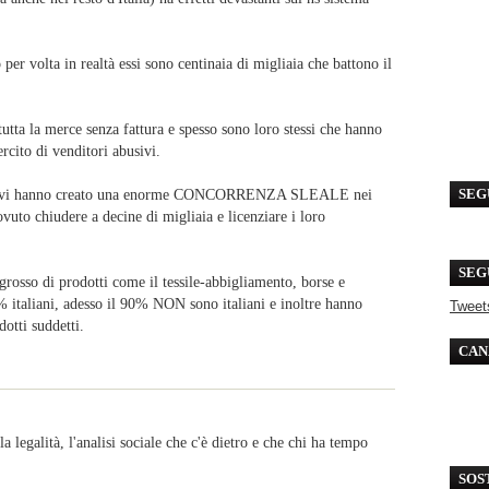
er volta in realtà essi sono centinaia di migliaia che battono il
tutta la merce senza fattura e spesso sono loro stessi che hanno
rcito di venditori abusivi.
 abusivi hanno creato una enorme CONCORRENZA SLEALE nei
SEG
uto chiudere a decine di migliaia e licenziare i loro
SEG
ngrosso di prodotti come il tessile-abbigliamento, borse e
0 % italiani, adesso il 90% NON sono italiani e inoltre hanno
Tweet
dotti suddetti.
CAN
a legalità, l'analisi sociale che c'è dietro e che chi ha tempo
SOS