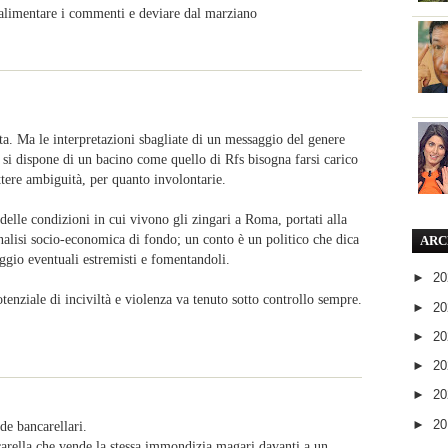
alimentare i commenti e deviare dal marziano
sta. Ma le interpretazioni sbagliate di un messaggio del genere
o si dispone di un bacino come quello di Rfs bisogna farsi carico
ttere ambiguità, per quanto involontarie.
delle condizioni in cui vivono gli zingari a Roma, portati alla
analisi socio-economica di fondo; un conto è un politico che dica
ARC
ggio eventuali estremisti e fomentandoli.
►
2
potenziale di inciviltà e violenza va tenuto sotto controllo sempre.
►
2
►
2
►
2
►
2
►
2
 de bancarellari.
carella che vende la stessa immondizia magari davanti a un