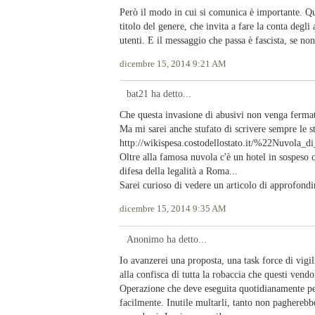
Però il modo in cui si comunica è importante. Q
titolo del genere, che invita a fare la conta degli
utenti. E il messaggio che passa è fascista, se non
dicembre 15, 2014 9:21 AM
bat21 ha detto...
Che questa invasione di abusivi non venga fermata
Ma mi sarei anche stufato di scrivere sempre le s
http://wikispesa.costodellostato.it/%22Nuvol
Oltre alla famosa nuvola c'è un hotel in sospeso 
difesa della legalità a Roma...
Sarei curioso di vedere un articolo di approfondi
dicembre 15, 2014 9:35 AM
Anonimo ha detto...
Io avanzerei una proposta, una task force di vigi
alla confisca di tutta la robaccia che questi vendo
Operazione che deve eseguita quotidianamente pe
facilmente. Inutile multarli, tanto non pagherebb