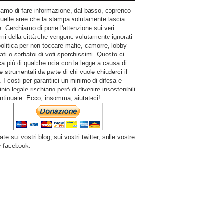
amo di fare informazione, dal basso, coprendo
quelle aree che la stampa volutamente lascia
. Cerchiamo di porre l'attenzione sui veri
mi della città che vengono volutamente ignorati
politica per non toccare mafie, camorre, lobby,
ati e serbatoi di voti sporchissimi. Questo ci
a più di qualche noia con la legge a causa di
e strumentali da parte di chi vuole chiuderci il
 I costi per garantirci un minimo di difesa e
inio legale rischiano però di divenire insostenibili
ntinuare. Ecco, insomma, aiutateci!
ate sui vostri blog, sui vostri twitter, sulle vostre
e facebook.