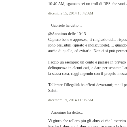
10:40 AM, sgamato sei un troll di RFS che vuoi 
dicembre 15, 2014 10:42 AM
Gabriele ha detto...
@Anonimo delle 10:13
Capisco bene e apprezzo, ti ringrazio della rispo
sono plausibili (questo è indiscutibile). E quand
anche di quelle, ed evitarle. Non ci si può perme
Faccio un esempio: un conto è parlare in privato 
delinquenza in alcuni casi, e dare per scontata l'
la stessa cosa, raggiungendo con il proprio messa
Tollerare l'illegalità ha effetti devastanti; ma il 
Saluti
dicembre 15, 2014 11:05 AM
Anonimo ha detto...
Vi giuro che tollero piu gli abusivi che l esercito
Perche l abusivo e' abusivo,mentre spesso la ban