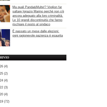
Ma quali Panda&Multe!? Voglion far
saltare Ignazio Marino perché non s'è
ancora adeguato alla loro criminalità.
Le 10 grandi discontinuità che fanno
rischiare il posto al sindaco
È passato un mese dalle elezioni:
ogni ragionevole pazienza è esaurita
HIVIO
026
(4)
025
(2)
024
(4)
022
(3)
020
(4)
019
(72)