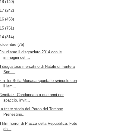
018
(140)
017
(242)
016
(458)
015
(751)
014
(814)
▼
dicembre
(75)
Chiudiamo il disgraziato 2014 con le
immagini del ...
Il disgustoso mercatino di Natale di fronte a
San ...
E a Tor Bella Monaca spunta lo svincolo con
il lam...
Gemitaiz. Condannato a due anni per
spaccio, invit...
La triste storia del Parco del Torrione
Prenestino...
Il film horror di Piazza della Repubblica. Foto
ch...