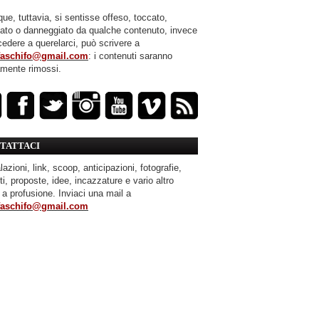
ue, tuttavia, si sentisse offeso, toccato,
mato o danneggiato da qualche contenuto, invece
cedere a querelarci, può scrivere a
faschifo@gmail.com
: i contenuti saranno
amente rimossi.
TATTACI
azioni, link, scoop, anticipazioni, fotografie,
ti, proposte, idee, incazzature e vario altro
 a profusione. Inviaci una mail a
faschifo@gmail.com