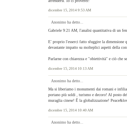
arrendersi. Io ci proverei!
dicembre 15, 2014 9:53 AM
Anonimo ha detto...
Gabriele 9:21 AM, l'analisi quantitativa di un f
E' proprio l'esserci fatto sfuggire la dimensione 
devastante impatto su molteplici aspetti della co
Parlarne con chiarezza e "obiettività" e ciò che s
dicembre 15, 2014 10:13 AM
Anonimo ha detto...
Ma si liberiamo i monumenti dai romani e infili
portano più soldi , turismo e decoro! Al posto de
muraglia cinese! Ê la globalizzazione! Peace&lov
dicembre 15, 2014 10:40 AM
Anonimo ha detto...