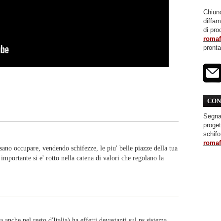
Chiunq
diffa
di pro
roma
pront
CON
Segnal
proget
schifo
roma
sano occupare, vendendo schifezze, le piu' belle piazze della tua
 importante si e' rotto nella catena di valori che regolano la
he nel resto d'Italia) ha effetti devastanti sul ns sistema