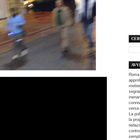
CER
AVV
Roma 
approf
metter
segnal
inenar
conniv
versa 
La pub
la pro
redazi
contro
sempli