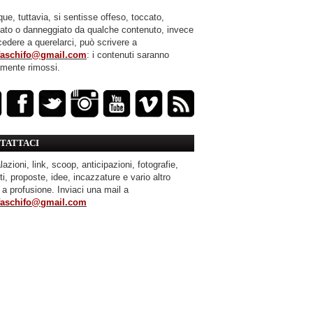
ue, tuttavia, si sentisse offeso, toccato,
mato o danneggiato da qualche contenuto, invece
cedere a querelarci, può scrivere a
faschifo@gmail.com
: i contenuti saranno
amente rimossi.
TATTACI
azioni, link, scoop, anticipazioni, fotografie,
ti, proposte, idee, incazzature e vario altro
 a profusione. Inviaci una mail a
faschifo@gmail.com