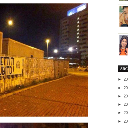
ARC
►
2
►
2
►
2
►
2
►
2
►
2