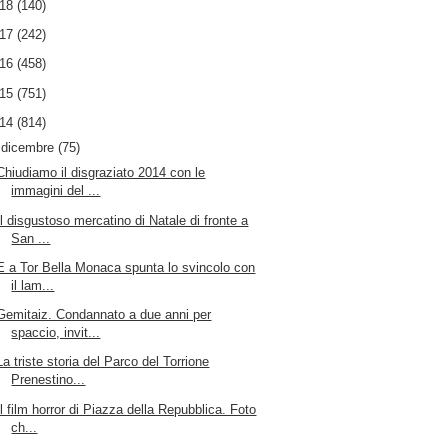
018
(140)
017
(242)
016
(458)
015
(751)
014
(814)
▼
dicembre
(75)
Chiudiamo il disgraziato 2014 con le
immagini del ...
Il disgustoso mercatino di Natale di fronte a
San ...
E a Tor Bella Monaca spunta lo svincolo con
il lam...
Gemitaiz. Condannato a due anni per
spaccio, invit...
La triste storia del Parco del Torrione
Prenestino...
Il film horror di Piazza della Repubblica. Foto
ch...