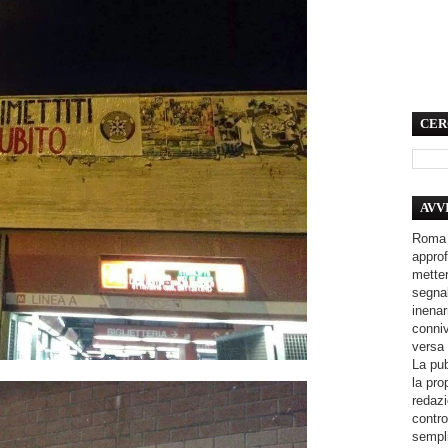
CER
AVV
Roma 
approf
metter
segnal
inenar
conniv
versa 
La pub
la pro
redazi
contro
sempli