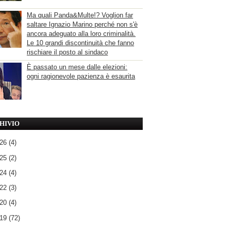
Ma quali Panda&Multe!? Voglion far
saltare Ignazio Marino perché non s'è
ancora adeguato alla loro criminalità.
Le 10 grandi discontinuità che fanno
rischiare il posto al sindaco
È passato un mese dalle elezioni:
ogni ragionevole pazienza è esaurita
HIVIO
026
(4)
025
(2)
024
(4)
022
(3)
020
(4)
019
(72)