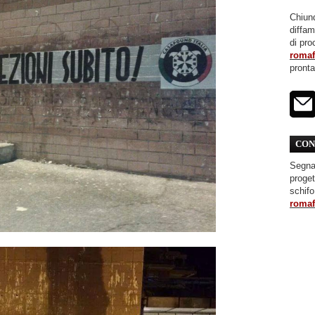
Chiunq
diffa
di pro
roma
pront
CON
Segnal
proget
schifo
roma