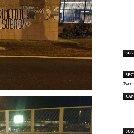
SEG
SEG
Tweet
CAN
SOS