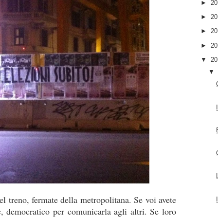
►
2
►
2
►
2
►
2
▼
2
 del treno, fermate della metropolitana. Se voi avete
e, democratico per comunicarla agli altri. Se loro