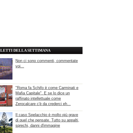
' LETTI DELLA SETTIMANA
Non ci sono commenti, commentate
voi...
"Roma fa Schifo è come Carminati e
Mafia Capitale". E se lo dice un
raffinato intellettuale come
Zerocalcare c'è da crederci eh...
Il caso Spelacchio è molto più grave
di quel che pensate. Tutto su appalti,
sprechi, danni d'immagine