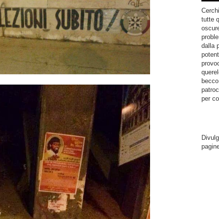
Cerchi
tutte 
oscure
proble
dalla 
potent
provoc
querel
becco.
patroc
per co
Divulg
pagin