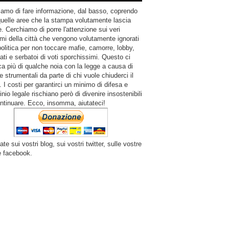
amo di fare informazione, dal basso, coprendo
quelle aree che la stampa volutamente lascia
. Cerchiamo di porre l'attenzione sui veri
mi della città che vengono volutamente ignorati
politica per non toccare mafie, camorre, lobby,
ati e serbatoi di voti sporchissimi. Questo ci
a più di qualche noia con la legge a causa di
e strumentali da parte di chi vuole chiuderci il
 I costi per garantirci un minimo di difesa e
inio legale rischiano però di divenire insostenibili
ntinuare. Ecco, insomma, aiutateci!
ate sui vostri blog, sui vostri twitter, sulle vostre
e facebook.