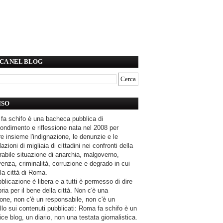
CA NEL BLOG
ISO
fa schifo è una bacheca pubblica di
ondimento e riflessione nata nel 2008 per
e insieme l'indignazione, le denunzie e le
azioni di migliaia di cittadini nei confronti della
rabile situazione di anarchia, malgoverno,
enza, criminalità, corruzione e degrado in cui
la città di Roma.
blicazione è libera e a tutti è permesso di dire
pria per il bene della città. Non c'è una
one, non c'è un responsabile, non c'è un
llo sui contenuti pubblicati: Roma fa schifo è un
ce blog, un diario, non una testata giornalistica.