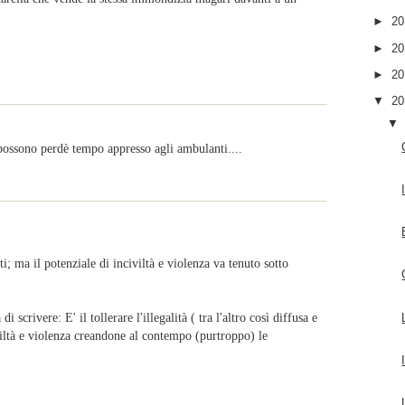
►
2
►
2
►
2
▼
2
 possono perdè tempo appresso agli ambulanti....
nti; ma il potenziale di inciviltà e violenza va tenuto sotto
crivere: E' il tollerare l'illegalità ( tra l'altro così diffusa e
civiltà e violenza creandone al contempo (purtroppo) le