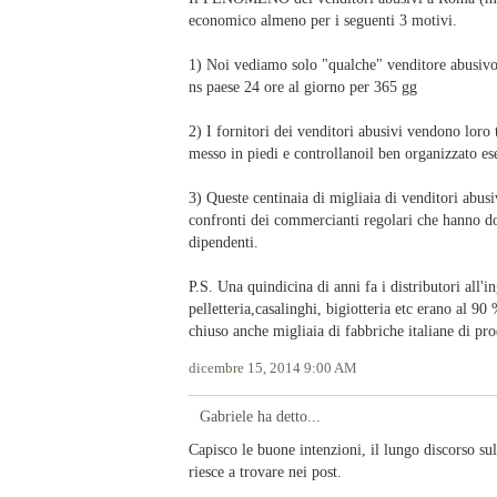
economico almeno per i seguenti 3 motivi.
1) Noi vediamo solo "qualche" venditore abusivo p
ns paese 24 ore al giorno per 365 gg
2) I fornitori dei venditori abusivi vendono loro 
messo in piedi e controllanoil ben organizzato ese
3) Queste centinaia di migliaia di venditori
confronti dei commercianti regolari che hanno dov
dipendenti.
P.S. Una quindicina di anni fa i distributori all'i
pelletteria,casalinghi, bigiotteria etc erano al 9
chiuso anche migliaia di fabbriche italiane di pro
dicembre 15, 2014 9:00 AM
Gabriele ha detto...
Capisco le buone intenzioni, il lungo discorso sull
riesce a trovare nei post.