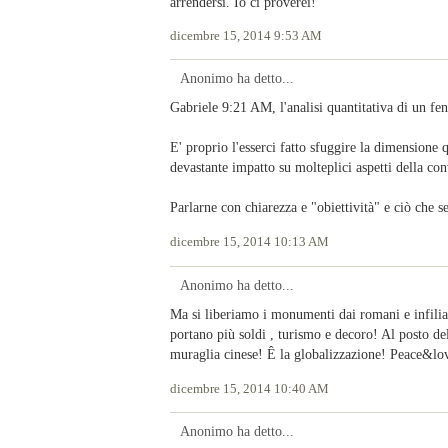
arrendersi. Io ci proverei!
dicembre 15, 2014 9:53 AM
Anonimo ha detto...
Gabriele 9:21 AM, l'analisi quantitativa di un f
E' proprio l'esserci fatto sfuggire la dimensione 
devastante impatto su molteplici aspetti della co
Parlarne con chiarezza e "obiettività" e ciò che s
dicembre 15, 2014 10:13 AM
Anonimo ha detto...
Ma si liberiamo i monumenti dai romani e infili
portano più soldi , turismo e decoro! Al posto de
muraglia cinese! Ê la globalizzazione! Peace&lov
dicembre 15, 2014 10:40 AM
Anonimo ha detto...