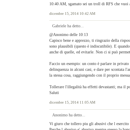
10:40 AM, sgamato sei un troll di RFS che vuoi 
dicembre 15, 2014 10:42 AM
Gabriele ha detto...
@Anonimo delle 10:13
Capisco bene e apprezzo, ti ringrazio della rispo
sono plausibili (questo è indiscutibile). E quand
anche di quelle, ed evitarle. Non ci si può perme
Faccio un esempio: un conto è parlare in privato 
delinquenza in alcuni casi, e dare per scontata l'
la stessa cosa, raggiungendo con il proprio messa
Tollerare l'illegalità ha effetti devastanti; ma il 
Saluti
dicembre 15, 2014 11:05 AM
Anonimo ha detto...
Vi giuro che tollero piu gli abusivi che l esercito
Perche l abusivo e' abusivo,mentre spesso la ban