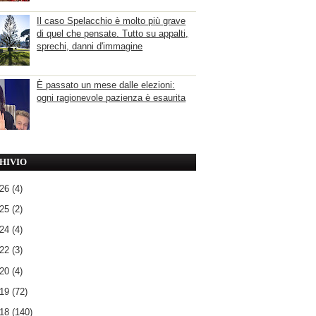
Il caso Spelacchio è molto più grave
di quel che pensate. Tutto su appalti,
sprechi, danni d'immagine
È passato un mese dalle elezioni:
ogni ragionevole pazienza è esaurita
HIVIO
026
(4)
025
(2)
024
(4)
022
(3)
020
(4)
019
(72)
018
(140)