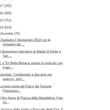
017
(242)
016
(458)
015
(751)
014
(814)
▼
dicembre
(75)
Chiudiamo il disgraziato 2014 con le
immagini del ...
Il disgustoso mercatino di Natale di fronte a
San ...
E a Tor Bella Monaca spunta lo svincolo con
il lam...
Gemitaiz. Condannato a due anni per
spaccio, invit...
La triste storia del Parco del Torrione
Prenestino...
Il film horror di Piazza della Repubblica. Foto
ch...
L'incrocio della morte a Piazzale degli Eroi. E