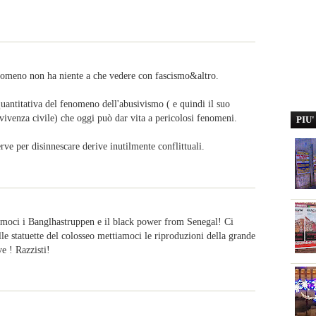
enomeno non ha niente a che vedere con fascismo&altro.
quantitativa del fenomeno dell'abusivismo ( e quindi il suo
nvivenza civile) che oggi può dar vita a pericolosi fenomeni.
PIU
erve per disinnescare derive inutilmente conflittuali.
amoci i Banglhastruppen e il black power from Senegal! Ci
lle statuette del colosseo mettiamoci le riproduzioni della grande
e ! Razzisti!