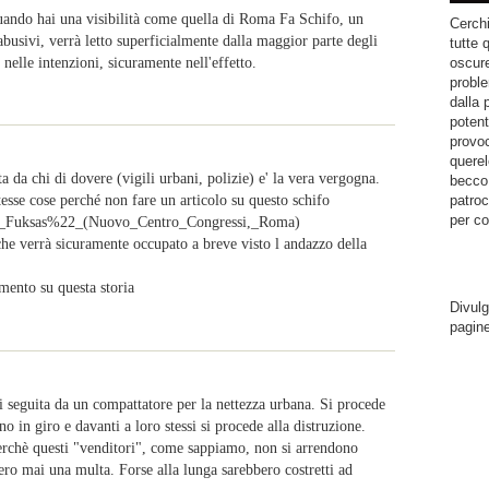
uando hai una visibilità come quella di Roma Fa Schifo, un
Cerchi
 abusivi, verrà letto superficialmente dalla maggior parte degli
tutte 
 nelle intenzioni, sicuramente nell'effetto.
oscure
proble
dalla 
potent
provoc
querel
 da chi di dovere (vigili urbani, polizie) e' la vera vergogna.
becco.
tesse cose perché non fare un articolo su questo schifo
patroc
per co
a_di_Fuksas%22_(Nuovo_Centro_Congressi,_Roma)
che verrà sicuramente occupato a breve visto l andazzo della
mento su questa storia
Divulg
pagin
li seguita da un compattatore per la nettezza urbana. Si procede
no in giro e davanti a loro stessi si procede alla distruzione.
rchè questi "venditori", come sappiamo, non si arrendono
ero mai una multa. Forse alla lunga sarebbero costretti ad