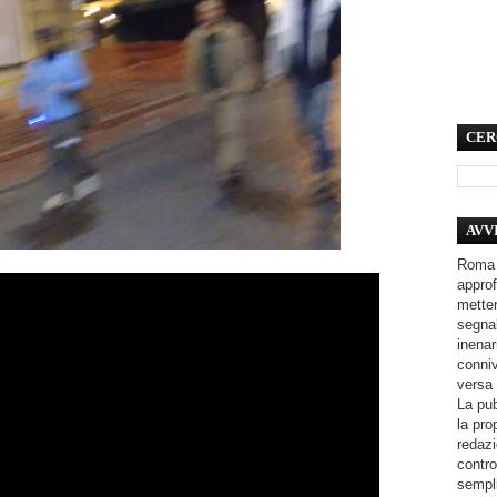
CER
AVV
Roma 
approf
metter
segnal
inenar
conniv
versa 
La pub
la pro
redazi
contro
sempli