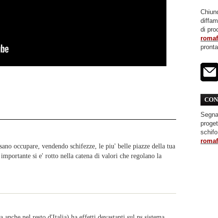
Chiunq
diffa
di pro
roma
pront
CON
Segnal
proget
schifo
roma
sano occupare, vendendo schifezze, le piu' belle piazze della tua
 importante si e' rotto nella catena di valori che regolano la
he nel resto d'Italia) ha effetti devastanti sul ns sistema