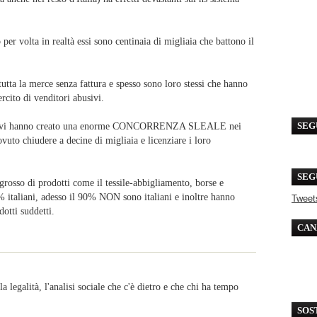
er volta in realtà essi sono centinaia di migliaia che battono il
tutta la merce senza fattura e spesso sono loro stessi che hanno
rcito di venditori abusivi.
 abusivi hanno creato una enorme CONCORRENZA SLEALE nei
SEG
uto chiudere a decine di migliaia e licenziare i loro
SEG
ngrosso di prodotti come il tessile-abbigliamento, borse e
0 % italiani, adesso il 90% NON sono italiani e inoltre hanno
Tweet
dotti suddetti.
CAN
a legalità, l'analisi sociale che c'è dietro e che chi ha tempo
SOS