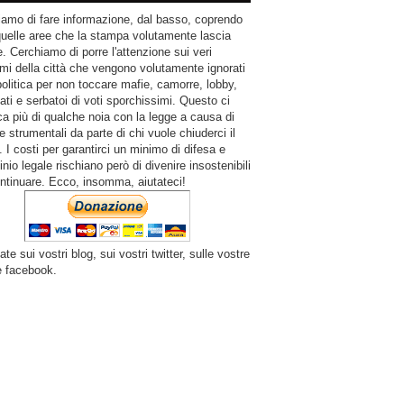
amo di fare informazione, dal basso, coprendo
quelle aree che la stampa volutamente lascia
. Cerchiamo di porre l'attenzione sui veri
mi della città che vengono volutamente ignorati
politica per non toccare mafie, camorre, lobby,
ati e serbatoi di voti sporchissimi. Questo ci
a più di qualche noia con la legge a causa di
e strumentali da parte di chi vuole chiuderci il
 I costi per garantirci un minimo di difesa e
inio legale rischiano però di divenire insostenibili
ntinuare. Ecco, insomma, aiutateci!
ate sui vostri blog, sui vostri twitter, sulle vostre
e facebook.