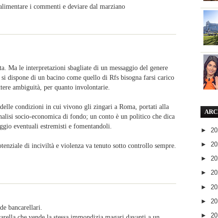
alimentare i commenti e deviare dal marziano
sta. Ma le interpretazioni sbagliate di un messaggio del genere
o si dispone di un bacino come quello di Rfs bisogna farsi carico
ttere ambiguità, per quanto involontarie.
delle condizioni in cui vivono gli zingari a Roma, portati alla
ARC
analisi socio-economica di fondo; un conto è un politico che dica
ggio eventuali estremisti e fomentandoli.
►
2
►
2
potenziale di inciviltà e violenza va tenuto sotto controllo sempre.
►
2
►
2
►
2
►
2
 de bancarellari.
►
2
carella che vende la stessa immondizia magari davanti a un