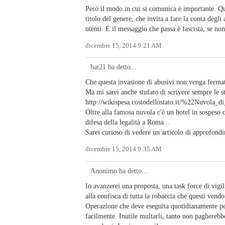
Però il modo in cui si comunica è importante. Q
titolo del genere, che invita a fare la conta degli
utenti. E il messaggio che passa è fascista, se non
dicembre 15, 2014 9:21 AM
bat21 ha detto...
Che questa invasione di abusivi non venga fermata
Ma mi sarei anche stufato di scrivere sempre le s
http://wikispesa.costodellostato.it/%22Nuvol
Oltre alla famosa nuvola c'è un hotel in sospeso 
difesa della legalità a Roma...
Sarei curioso di vedere un articolo di approfondi
dicembre 15, 2014 9:35 AM
Anonimo ha detto...
Io avanzerei una proposta, una task force di vigi
alla confisca di tutta la robaccia che questi vendo
Operazione che deve eseguita quotidianamente pe
facilmente. Inutile multarli, tanto non pagherebb