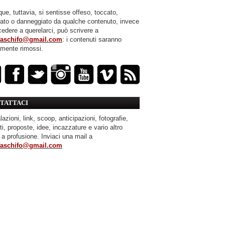
ue, tuttavia, si sentisse offeso, toccato,
mato o danneggiato da qualche contenuto, invece
cedere a querelarci, può scrivere a
faschifo@gmail.com
: i contenuti saranno
amente rimossi.
TATTACI
azioni, link, scoop, anticipazioni, fotografie,
ti, proposte, idee, incazzature e vario altro
 a profusione. Inviaci una mail a
faschifo@gmail.com