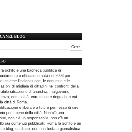
CA NEL BLOG
ISO
fa schifo è una bacheca pubblica di
ondimento e riflessione nata nel 2008 per
e insieme l'indignazione, le denunzie e le
azioni di migliaia di cittadini nei confronti della
rabile situazione di anarchia, malgoverno,
enza, criminalità, corruzione e degrado in cui
la città di Roma.
blicazione è libera e a tutti è permesso di dire
pria per il bene della città. Non c'è una
one, non c'è un responsabile, non c'è un
llo sui contenuti pubblicati: Roma fa schifo è un
ce blog, un diario, non una testata giornalistica.