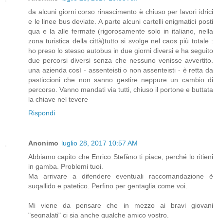
da alcuni giorni corso rinascimento è chiuso per lavori idrici
e le linee bus deviate. A parte alcuni cartelli enigmatici posti
qua e la alle fermate (rigorosamente solo in italiano, nella
zona turistica della città)tutto si svolge nel caos più totale :
ho preso lo stesso autobus in due giorni diversi e ha seguito
due percorsi diversi senza che nessuno venisse avvertito.
una azienda così - assenteisti o non assenteisti - è retta da
pasticcioni che non sanno gestire neppure un cambio di
percorso. Vanno mandati via tutti, chiuso il portone e buttata
la chiave nel tevere
Rispondi
Anonimo
luglio 28, 2017 10:57 AM
Abbiamo capito che Enrico Stefàno ti piace, perché lo ritieni
in gamba. Problemi tuoi.
Ma arrivare a difendere eventuali raccomandazione è
suqallido e patetico. Perfino per gentaglia come voi.
Mi viene da pensare che in mezzo ai bravi giovani
"segnalati" ci sia anche qualche amico vostro.