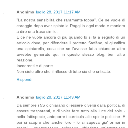
Anonimo
luglio 28, 2017 11:17 AM
"La nostra sensibilità che raramente toppa". Ce ne vuole di
coraggio dopo aver spinto la Raggi in ogni modo e maniera
a dire una frase simile.
E ce ne vuole ancora di più quando lo si fa a seguito di un
articolo dove, per difendere il protetto Stefàno, si giustifica
una spintarella, cosa che se l'avesse fatta chiunque altro
avrebbe generato qui, in questo stesso blog, ben altra
reazione.
Incoerenti e di parte.
Non siete altro che il riflesso di tutto ciò che criticate.
Rispondi
Anonimo
luglio 28, 2017 11:49 AM
Da sempre i 5S dichiarano di essere diversi dalla politica, di
essere trasparenti, e di voler fare tutto alla luce del sole -
nella fattispecie, anteporre i curricula alle spinte politiche. E
poi si scopre che anche loro - lo si sapeva gia' ormai in
realta' - suggeriscono, spingono, chiedono un'attenzione