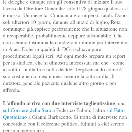
le deleghe e dunque non gli consentiva di iniziare il suo
lavoro da Direttore Generale: solo il 28 giugno qualcosa si
è mosso. Un mese fa. Cinquanta giorni persi, fatali. Dopo
soli ulteriori 10 giorni, dunque all'inizio di luglio, Rota
comunque già capisce perfettamente che la situazione non
è recuperabile, probabilmente neppure affrontabile. Che
non c'erano insomma le condizioni minime per intervenire
in Atac. E che in qualità di DG rischiava pure
procedimenti legali seri. Ad ogni modo prepara un report
per la sindaca, che si dimostra interessata ma che - come
al solito - nulla fa e nulla decide. Tergiversando come è
suo costume da mesi e mesi mentre la città crolla. Il
direttore generale pazienta qualche altro giorno e poi
affonda.
L'affondo arriva con due interviste taglientissime
, una
sul Corriere della Sera
a Federico Fubini, l'altra
sul Fatto
Quotidiano
a Gianni Barbacetto. Si tratta di interviste non
concordate con il referente politico, fulmini a ciel sereno
per la maggioranza.