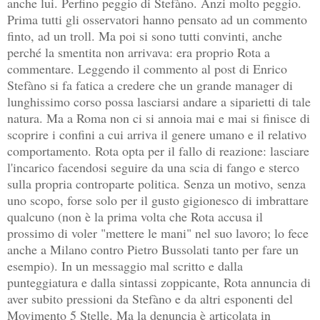
anche lui. Perfino peggio di Stefàno. Anzi molto peggio.
Prima tutti gli osservatori hanno pensato ad un commento
finto, ad un troll. Ma poi si sono tutti convinti, anche
perché la smentita non arrivava: era proprio Rota a
commentare. Leggendo il commento al post di Enrico
Stefàno si fa fatica a credere che un grande manager di
lunghissimo corso possa lasciarsi andare a siparietti di tale
natura. Ma a Roma non ci si annoia mai e mai si finisce di
scoprire i confini a cui arriva il genere umano e il relativo
comportamento. Rota opta per il fallo di reazione: lasciare
l'incarico facendosi seguire da una scia di fango e sterco
sulla propria controparte politica. Senza un motivo, senza
uno scopo, forse solo per il gusto gigionesco di imbrattare
qualcuno (non è la prima volta che Rota accusa il
prossimo di voler "mettere le mani" nel suo lavoro; lo fece
anche a Milano contro Pietro Bussolati tanto per fare un
esempio). In un messaggio mal scritto e dalla
punteggiatura e dalla sintassi zoppicante, Rota annuncia di
aver subito pressioni da Stefàno e da altri esponenti del
Movimento 5 Stelle. Ma la denuncia è articolata in