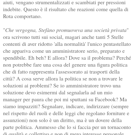
aiuti, vengano strumentalizzati e scambiati per pressioni
indebite. Questo è il risultato che reazioni come quella di
Rota comportano.
"
Che vergogna, Stefàno promuoveva una società privata
"
ora scrivono tutti sui social, magari anche tanti 5 Stelle
contenti di aver ridotto 'alla normalità' l'unico pentastellato
che appariva come un amministratore serio, preparato e
spendibile. Eh beh? E allora? Dove sa il problema? Perché
non potrebbe fare una cosa del genere una figura politica
che di fatto rappresenta l'assessorato ai trasporti della
città? A cosa serve allora la politica se non a trovare le
soluzioni ai problemi? Se io amministratore trovo una
soluzione devo esimermi dal segnalarla ad un mio
manager per paura che poi mi sputtani su Facebook? Ma
siamo impazziti? Segnalare, indicare, indirizzare (sempre
nel rispetto del ruoli e delle leggi che regolano forniture e
assunzioni) non solo è un diritto, ma è un dovere della
parte politica. Ammesso che lo si faccia per un tornaconto
di qualità e collettivo e non di mero interesse personale.