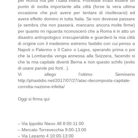
per Roma ma per l'Italia intera. Potrebbe infatti essere un
punto di svolta importante alla città (forse la vera ultima
occasione che può avere per tentare di risollevarsi) ed
avere effetto domino in tutta Italia. Se non dovesse passare
(e sembra che non passerà, mancano ancora molte firme)
per quanto mi riguarda riconoscerò che a Roma è in atto un
disastro antropologico irrecuperabile e guarderò la mia città
di origine con il medesimo estremo fastidio con cui penso a
Napoli o Palermo o Il Cairo o Lagos, sperando prima o poi
che la Lombardia venga annessa alla Svizzera, facendo si
che la mia capitale diventi Berna e non questo schifo (evito
di usare parole più forti...).
Vi allego l'ottimo Seminerio
http://phastidio.net/2017/07/27/atac-decomposta-capitale-
corrotta-nazione-infetta/
Oggi si firma qui
– Via Ippolito Nievo 48 8:00-11:00
– Mercato Torrevecchia 9:00-13:00
– Via Lepanto 4 10:00-13:00