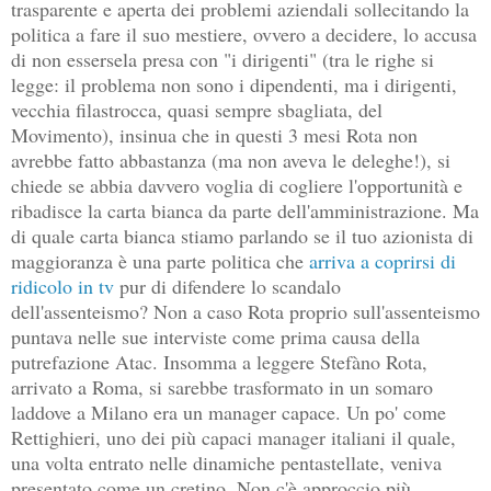
trasparente e aperta dei problemi aziendali sollecitando la
politica a fare il suo mestiere, ovvero a decidere, lo accusa
di non essersela presa con "i dirigenti" (tra le righe si
legge: il problema non sono i dipendenti, ma i dirigenti,
vecchia filastrocca, quasi sempre sbagliata, del
Movimento), insinua che in questi 3 mesi Rota non
avrebbe fatto abbastanza (ma non aveva le deleghe!), si
chiede se abbia davvero voglia di cogliere l'opportunità e
ribadisce la carta bianca da parte dell'amministrazione. Ma
di quale carta bianca stiamo parlando se il tuo azionista di
maggioranza è una parte politica che
arriva a coprirsi di
ridicolo in tv
pur di difendere lo scandalo
dell'assenteismo? Non a caso Rota proprio sull'assenteismo
puntava nelle sue interviste come prima causa della
putrefazione Atac. Insomma a leggere Stefàno Rota,
arrivato a Roma, si sarebbe trasformato in un somaro
laddove a Milano era un manager capace. Un po' come
Rettighieri, uno dei più capaci manager italiani il quale,
una volta entrato nelle dinamiche pentastellate, veniva
presentato come un cretino. Non c'è approccio più