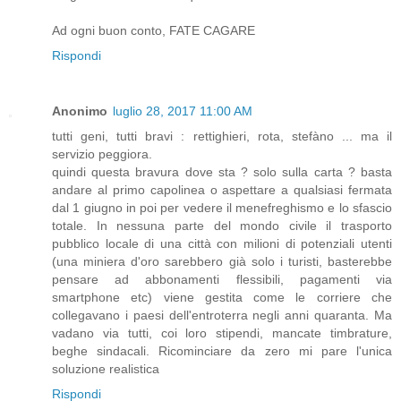
Ad ogni buon conto, FATE CAGARE
Rispondi
Anonimo
luglio 28, 2017 11:00 AM
tutti geni, tutti bravi : rettighieri, rota, stefàno ... ma il
servizio peggiora.
quindi questa bravura dove sta ? solo sulla carta ? basta
andare al primo capolinea o aspettare a qualsiasi fermata
dal 1 giugno in poi per vedere il menefreghismo e lo sfascio
totale. In nessuna parte del mondo civile il trasporto
pubblico locale di una città con milioni di potenziali utenti
(una miniera d'oro sarebbero già solo i turisti, basterebbe
pensare ad abbonamenti flessibili, pagamenti via
smartphone etc) viene gestita come le corriere che
collegavano i paesi dell'entroterra negli anni quaranta. Ma
vadano via tutti, coi loro stipendi, mancate timbrature,
beghe sindacali. Ricominciare da zero mi pare l'unica
soluzione realistica
Rispondi