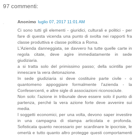
97 commenti:
Anonimo
luglio 07, 2017 11:01 AM
Ci sono tutti gli elementi - giuridici, culturali e politici - per
fare di questa vicenda una punto di svolta nei rapporti fra
classe produttiva e classe politica a Roma.
L'Azienda danneggiata, se davvero ha tutte quelle carte in
regola citate, deve agire immediatamente in sede
giudiziaria.
a si tratta solo del primissimo passo; della scintilla per
innescare la vera detonazione.
In sede giudiziaria si deve costituire parte civile - o
quantomeno appoggiare formalmente l'azienda - la
Confesercenti, e altre sigle di associazioni riconosciute.
Non solo: l'azione in tribunale deve essere solo il punto di
partenza, perché la vera azione forte deve avvenire sui
media.
I soggetti economici, per una volta, devono saper investire
in una campagna di stampa articolata e profonda.
Sofisticata quanto necessario per scardinare le ipocrisie, le
omertà e tutto quanto altro protegge questi comportamenti