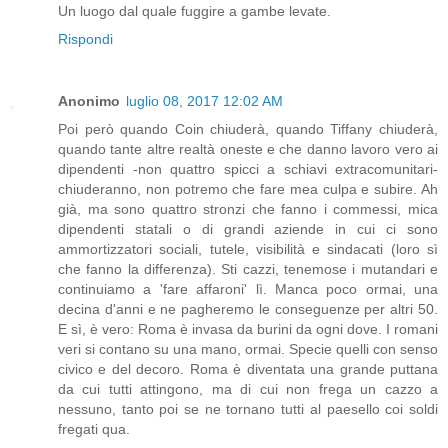
Un luogo dal quale fuggire a gambe levate.
Rispondi
Anonimo
luglio 08, 2017 12:02 AM
Poi però quando Coin chiuderà, quando Tiffany chiuderà,
quando tante altre realtà oneste e che danno lavoro vero ai
dipendenti -non quattro spicci a schiavi extracomunitari-
chiuderanno, non potremo che fare mea culpa e subire. Ah
già, ma sono quattro stronzi che fanno i commessi, mica
dipendenti statali o di grandi aziende in cui ci sono
ammortizzatori sociali, tutele, visibilità e sindacati (loro sì
che fanno la differenza). Sti cazzi, tenemose i mutandari e
continuiamo a 'fare affaroni' lì. Manca poco ormai, una
decina d'anni e ne pagheremo le conseguenze per altri 50.
E sì, è vero: Roma è invasa da burini da ogni dove. I romani
veri si contano su una mano, ormai. Specie quelli con senso
civico e del decoro. Roma è diventata una grande puttana
da cui tutti attingono, ma di cui non frega un cazzo a
nessuno, tanto poi se ne tornano tutti al paesello coi soldi
fregati qua.