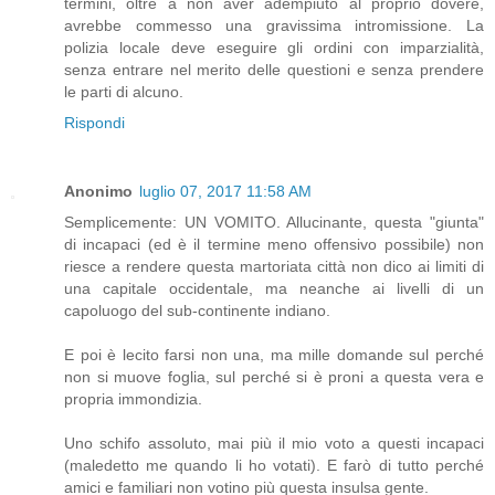
termini, oltre a non aver adempiuto al proprio dovere,
avrebbe commesso una gravissima intromissione. La
polizia locale deve eseguire gli ordini con imparzialità,
senza entrare nel merito delle questioni e senza prendere
le parti di alcuno.
Rispondi
Anonimo
luglio 07, 2017 11:58 AM
Semplicemente: UN VOMITO. Allucinante, questa "giunta"
di incapaci (ed è il termine meno offensivo possibile) non
riesce a rendere questa martoriata città non dico ai limiti di
una capitale occidentale, ma neanche ai livelli di un
capoluogo del sub-continente indiano.
E poi è lecito farsi non una, ma mille domande sul perché
non si muove foglia, sul perché si è proni a questa vera e
propria immondizia.
Uno schifo assoluto, mai più il mio voto a questi incapaci
(maledetto me quando li ho votati). E farò di tutto perché
amici e familiari non votino più questa insulsa gente.