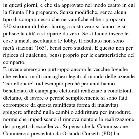
in questi giorni, e che sia approvato nel modo esatto in cui
la Giunta l’ha preparato. Senza modifiche, senza alcun
tipo di compromesso che ne vanificherebbe i propositi.
330 stazioni di bike-sharing a costo zero si fanno se si
pulisce la città e si riparte da zero. Se si fanno invece le
cose a metà, ascoltando le lobby, il risultato non sono
metà stazioni (165), bensì zero stazioni. E questo non per
ripicca di qualcuno, bensì proprio per le caratteristiche del
comparto.
E invece emergono purtroppo ancora le vecchie logiche
che vedono molti consiglieri legati al mondo delle aziende
“cartellonare” (ad esempio perché per anni hanno
beneficiato di campagne elettorali realizzate a condizioni,
diciamo, di favore o perché semplicemente si sono fatti
corrompere da questa ramificata forma di malavita)
spingere affinché nulla cambi o addirittura per introdurre
norme che impediscano il rinnovamento e la realizzazione
dei progetti di eccellenza. Si pensi che la Commissione
Commercio presieduta da Orlando Corsetti (PD) ha