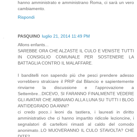
hanno amministrato e amministrano Roma, ci sarà un vero
cambiamento.
Rispondi
PASQUINO
luglio 21, 2014 11:49 PM
Allons enfants...
SAREBBE ORA CHE ALZASTE IL CULO E VENISTE TUTTI
IN CONSIGLIO COMUNALE PER SOSTENERE LA
BATTAGLIA CONTRO IL MALAFFARE.
I banditelli non sapendo più che pesci prendere adesso
vorrebbero stralciare il PRIP dal Bilancio e sapientemente
rinviarne la discussione e l'approvazione a
Settembre...DICEVO, SI FARANNO FINALMENTE VEDERE
GLI AVATAR CHE ABBAIANO ALLA LUNA SU TUTTI I BLOG
ANTIDEGRADO DA ANNI?
ci credo poco..i leoni da tastiera, i laureati in diritto
amministrativo che ci hanno impartito ridicole lezioncine, i
segnalatori di cartelloni rimasti al caldo del comodo
anonimato..LO MUOVERANNO IL CULO STAVOLTA? CHE
DITE?