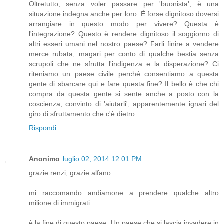
Oltretutto, senza voler passare per 'buonista', è una
situazione indegna anche per loro. È forse dignitoso doversi
arrangiare in questo modo per vivere? Questa è
l'integrazione? Questo è rendere dignitoso il soggiorno di
altri esseri umani nel nostro paese? Farli finire a vendere
merce rubata, magari per conto di qualche bestia senza
scrupoli che ne sfrutta l'indigenza e la disperazione? Ci
riteniamo un paese civile perché consentiamo a questa
gente di sbarcare qui e fare questa fine? Il bello è che chi
compra da questa gente si sente anche a posto con la
coscienza, convinto di 'aiutarli', apparentemente ignari del
giro di sfruttamento che c'è dietro.
Rispondi
Anonimo
luglio 02, 2014 12:01 PM
grazie renzi, grazie alfano
mi raccomando andiamone a prendere qualche altro
milione di immigrati...
è la fine di questo paese. Un paese che si lascia invadere in