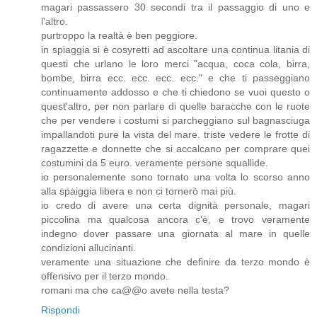
magari passassero 30 secondi tra il passaggio di uno e
l'altro.
purtroppo la realtà è ben peggiore.
in spiaggia si è cosyretti ad ascoltare una continua litania di
questi che urlano le loro merci "acqua, coca cola, birra,
bombe, birra ecc. ecc. ecc. ecc." e che ti passeggiano
continuamente addosso e che ti chiedono se vuoi questo o
quest'altro, per non parlare di quelle baracche con le ruote
che per vendere i costumi si parcheggiano sul bagnasciuga
impallandoti pure la vista del mare. triste vedere le frotte di
ragazzette e donnette che si accalcano per comprare quei
costumini da 5 euro. veramente persone squallide.
io personalemente sono tornato una volta lo scorso anno
alla spaiggia libera e non ci tornerò mai più.
io credo di avere una certa dignità personale, magari
piccolina ma qualcosa ancora c'è, e trovo veramente
indegno dover passare una giornata al mare in quelle
condizioni allucinanti.
veramente una situazione che definire da terzo mondo è
offensivo per il terzo mondo.
romani ma che ca@@o avete nella testa?
Rispondi