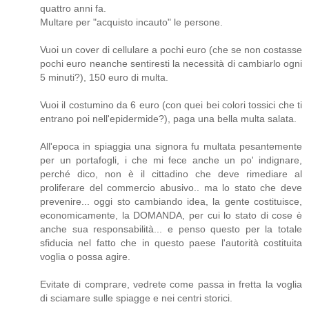
quattro anni fa.
Multare per "acquisto incauto" le persone.
Vuoi un cover di cellulare a pochi euro (che se non costasse
pochi euro neanche sentiresti la necessità di cambiarlo ogni
5 minuti?), 150 euro di multa.
Vuoi il costumino da 6 euro (con quei bei colori tossici che ti
entrano poi nell'epidermide?), paga una bella multa salata.
All'epoca in spiaggia una signora fu multata pesantemente
per un portafogli, i che mi fece anche un po' indignare,
perché dico, non è il cittadino che deve rimediare al
proliferare del commercio abusivo.. ma lo stato che deve
prevenire... oggi sto cambiando idea, la gente costituisce,
economicamente, la DOMANDA, per cui lo stato di cose è
anche sua responsabilità... e penso questo per la totale
sfiducia nel fatto che in questo paese l'autorità costituita
voglia o possa agire.
Evitate di comprare, vedrete come passa in fretta la voglia
di sciamare sulle spiagge e nei centri storici.