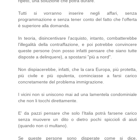
ripeto, una soluzione che potrà durare.
Tutti si vorranno inserire negli affari, senza
programmazione e senza tener conto del fatto che l'offerta
è superiore alla domanda.
In teoria, disincentivare l'acquisto, intanto, combatterebbe
l'illegalità della contraffazione, e poi potrebbe convincere
queste persone (non posso infatti pensare che siano tutte
disposte a delinquere), a spostarsi "più a nord".
Non dispiacerebbe, infatti, che la cara Europa, più protetta,
più civile e più opulenta, cominciasse a farsi carico
concretamente del problema immigrazione.
I vicini non si uniscono mai ad una lamentela condominiale
che non li tocchi direttamente.
E' da pazzi pensare che solo l'Italia potrà farsene carico
senza muovere un dito o dietro pochi spiccioli di aiuti
(quando non ci multano).
Se queste persone sono disperate come si dice,