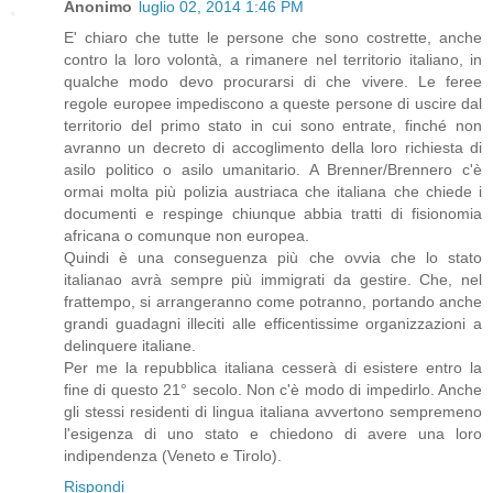
Anonimo
luglio 02, 2014 1:46 PM
E' chiaro che tutte le persone che sono costrette, anche
contro la loro volontà, a rimanere nel territorio italiano, in
qualche modo devo procurarsi di che vivere. Le feree
regole europee impediscono a queste persone di uscire dal
territorio del primo stato in cui sono entrate, finché non
avranno un decreto di accoglimento della loro richiesta di
asilo politico o asilo umanitario. A Brenner/Brennero c'è
ormai molta più polizia austriaca che italiana che chiede i
documenti e respinge chiunque abbia tratti di fisionomia
africana o comunque non europea.
Quindi è una conseguenza più che ovvia che lo stato
italianao avrà sempre più immigrati da gestire. Che, nel
frattempo, si arrangeranno come potranno, portando anche
grandi guadagni illeciti alle efficentissime organizzazioni a
delinquere italiane.
Per me la repubblica italiana cesserà di esistere entro la
fine di questo 21° secolo. Non c'è modo di impedirlo. Anche
gli stessi residenti di lingua italiana avvertono sempremeno
l'esigenza di uno stato e chiedono di avere una loro
indipendenza (Veneto e Tirolo).
Rispondi