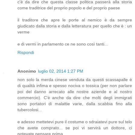
c'è da dire che questa classe politica passerà alla storia
come traditrice del proprio popolo e del proprio paese
il traditore che apre le porte al nemico è da sempre
giudicato dalla storia e dalla letteratura per quello che è : un
verme
e di vermi in parlamento ce ne sono così tanti...
Rispondi
Anonimo
luglio 02, 2014 1:27 PM
non solo la merda cinese venduta da questi scassapalle è
di qualità infima e spesso nociva o tossica (per non parlare
poi del danno arrecato alle nostre aziende e al nostro
commercio). C'è anche da dire che molti degli immigrati
sono portatori di malattie varie, dalla scabbia fino alla
tubercolosi...
e adesso mettetevi pure il costume o sdraiatevi pure sul telo
che avete comprato... se poi vi servirà un dottore, ci
potevate pensare prima