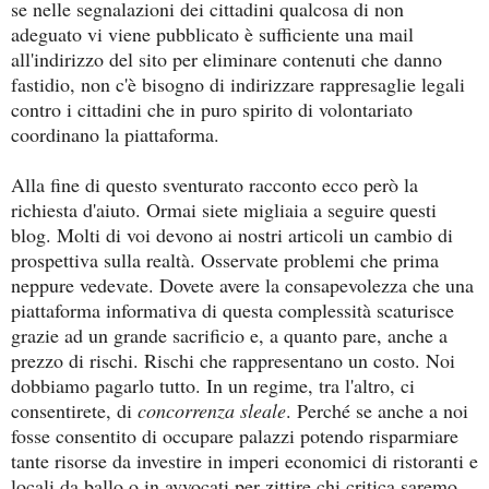
se nelle segnalazioni dei cittadini qualcosa di non
adeguato vi viene pubblicato è sufficiente una mail
all'indirizzo del sito per eliminare contenuti che danno
fastidio, non c'è bisogno di indirizzare rappresaglie legali
contro i cittadini che in puro spirito di volontariato
coordinano la piattaforma.
Alla fine di questo sventurato racconto ecco però la
richiesta d'aiuto. Ormai siete migliaia a seguire questi
blog. Molti di voi devono ai nostri articoli un cambio di
prospettiva sulla realtà. Osservate problemi che prima
neppure vedevate. Dovete avere la consapevolezza che una
piattaforma informativa di questa complessità scaturisce
grazie ad un grande sacrificio e, a quanto pare, anche a
prezzo di rischi. Rischi che rappresentano un costo. Noi
dobbiamo pagarlo tutto. In un regime, tra l'altro, ci
consentirete, di
concorrenza sleale
. Perché se anche a noi
fosse consentito di occupare palazzi potendo risparmiare
tante risorse da investire in imperi economici di ristoranti e
locali da ballo o in avvocati per zittire chi critica saremo