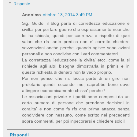
Risposte
Anonimo
ottobre 13, 2014 3:49 PM
Sig. Guido, il blog parla di correttezza educazione e
civilta' per poi fare guerre che espressamente neanche
lei ha chiesto, quindi per coerenza e rispetto di quei
valori che rfs tanto predica non e' corretto chiedere
sovvenzioni anche perche' quando agisce sono azioni
personali e non condivise con i vari commentatori.
La correttezza l'educazione la civilta' etcc. come la si
richiede agli altri bisogna dimostrarla in primis e in
questa richiesta di denaro non la vedo proprio.
Poi non penso che rfs faccia parte di un giro non
proletario quindi, secondo me, saprebbe bene dove
attingere economicamente chissa' perche'!
Le associazioni private e i partiti sono composti da un
certo numero di persone che prendono decisioni in
coralita' e non come fa rfs che prima attacca senza
condividere con nessuno, come scritto nei precedenti
sopra commenti, per poi inpecorarsi e chiedere soldi!
Rispondi