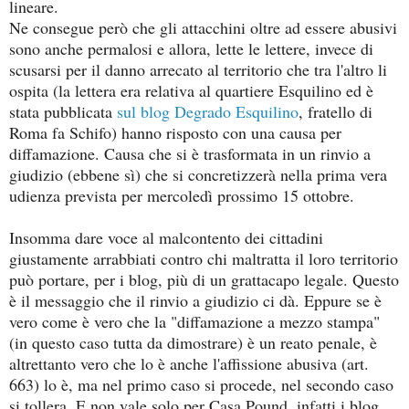
lineare.
Ne consegue però che gli attacchini oltre ad essere abusivi
sono anche permalosi e allora, lette le lettere, invece di
scusarsi per il danno arrecato al territorio che tra l'altro li
ospita (la lettera era relativa al quartiere Esquilino ed è
stata pubblicata
sul blog Degrado Esquilino
, fratello di
Roma fa Schifo) hanno risposto con una causa per
diffamazione. Causa che si è trasformata in un rinvio a
giudizio (ebbene sì) che si concretizzerà nella prima vera
udienza prevista per mercoledì prossimo 15 ottobre.
Insomma dare voce al malcontento dei cittadini
giustamente arrabbiati contro chi maltratta il loro territorio
può portare, per i blog, più di un grattacapo legale. Questo
è il messaggio che il rinvio a giudizio ci dà. Eppure se è
vero come è vero che la "diffamazione a mezzo stampa"
(in questo caso tutta da dimostrare) è un reato penale, è
altrettanto vero che lo è anche l'affissione abusiva (art.
663) lo è, ma nel primo caso si procede, nel secondo caso
si tollera. E non vale solo per Casa Pound, infatti i blog