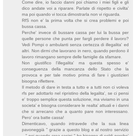
Come dire, io faccio danni poi chiamo i miei figli e gli
dico andate voi a riparare. Parlate di rispetto e civilta'
ma poi quando vi tocca dimostrarla non vi riguarda.
RfS non e' la prima volta che si crea problemi e poi
bussa cassa.
Perche' invece di bussare cassa per lui la bussa per
quelle persone che punta per fargli perdere il lavoro?
Vedi Pompi o ambulanti senza certezza di illegalita' ed
altri. Non dirmi che lavorano in nero, quando perdono il
lavoro rimangano sempre delle famiglie da sfamare.
Non giustifico l'illegalita' ma questa spesso e'
conseguenza della mancanza dello Stato che la
provoca e per tale motivo prima di fare i giustizieri
bisogna riflettere.
Il metodo di dare in testa a tutto e a tutti non ci voleva
rfs per adottarlo nel ripristino della legalita', se ci pensi
e' troppo semplice questa soluzione, ma viviamo in una
societa' e bisogna considerare le realta' attuali e i danni
che si arrecano che a quanto pare non interessano.
Pero' ora batte cassa!
Dimenticavo, quando intravede che la sua linea
pavoneggià " grazie a questo blog e al nostro servizio
..." poi quando crea casini " ho bisogno di soldi perche'