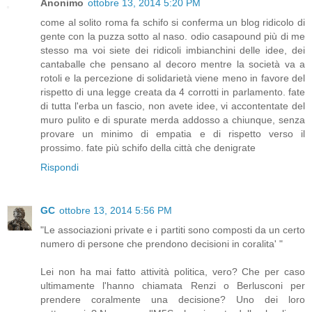
Anonimo
ottobre 13, 2014 5:20 PM
come al solito roma fa schifo si conferma un blog ridicolo di
gente con la puzza sotto al naso. odio casapound più di me
stesso ma voi siete dei ridicoli imbianchini delle idee, dei
cantaballe che pensano al decoro mentre la società va a
rotoli e la percezione di solidarietà viene meno in favore del
rispetto di una legge creata da 4 corrotti in parlamento. fate
di tutta l'erba un fascio, non avete idee, vi accontentate del
muro pulito e di spurate merda addosso a chiunque, senza
provare un minimo di empatia e di rispetto verso il
prossimo. fate più schifo della città che denigrate
Rispondi
GC
ottobre 13, 2014 5:56 PM
"Le associazioni private e i partiti sono composti da un certo
numero di persone che prendono decisioni in coralita' "
Lei non ha mai fatto attività politica, vero? Che per caso
ultimamente l'hanno chiamata Renzi o Berlusconi per
prendere coralmente una decisione? Uno dei loro