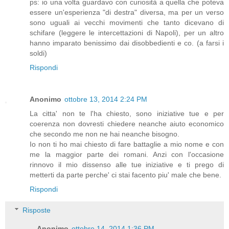
ps: io una volta guardavo con curiosità a quella che poteva
essere un'esperienza "di destra" diversa, ma per un verso
sono uguali ai vecchi movimenti che tanto dicevano di
schifare (leggere le intercettazioni di Napoli), per un altro
hanno imparato benissimo dai disobbedienti e co. (a farsi i
soldi)
Rispondi
Anonimo
ottobre 13, 2014 2:24 PM
La citta' non te l'ha chiesto, sono iniziative tue e per
coerenza non dovresti chiedere neanche aiuto economico
che secondo me non ne hai neanche bisogno.
Io non ti ho mai chiesto di fare battaglie a mio nome e con
me la maggior parte dei romani. Anzi con l'occasione
rinnovo il mio dissenso alle tue iniziative e ti prego di
metterti da parte perche' ci stai facento piu' male che bene.
Rispondi
Risposte
Anonimo
ottobre 14, 2014 1:36 PM