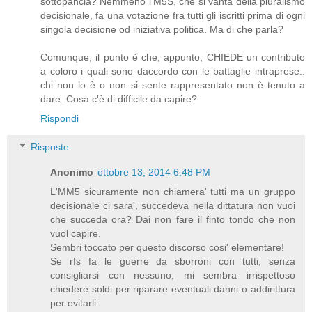
sottopancia? Nemmeno l'M5S, che si vanta della pluralismo
decisionale, fa una votazione fra tutti gli iscritti prima di ogni
singola decisione od iniziativa politica. Ma di che parla?
Comunque, il punto è che, appunto, CHIEDE un contributo
a coloro i quali sono daccordo con le battaglie intraprese..
chi non lo è o non si sente rappresentato non è tenuto a
dare. Cosa c'è di difficile da capire?
Rispondi
Risposte
Anonimo
ottobre 13, 2014 6:48 PM
L'MM5 sicuramente non chiamera' tutti ma un gruppo
decisionale ci sara', succedeva nella dittatura non vuoi
che succeda ora? Dai non fare il finto tondo che non
vuol capire.
Sembri toccato per questo discorso cosi' elementare!
Se rfs fa le guerre da sborroni con tutti, senza
consigliarsi con nessuno, mi sembra irrispettoso
chiedere soldi per riparare eventuali danni o addirittura
per evitarli.