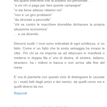
Ma quanti interventi che la buttano sul personale…
“a voi chi vi paga per fare queste campagne”
“vi sta bene adesso ridiamo noi”
"non e' un giro proletario"
“da sfrontati a pecorelle”
“chi va contro le macchine dovrebbe dichiarare la propria
situazione economica”
… e via dicendo.
Discorsi inutili. I muri sono imbrattati di ogni schifezza, e’ un
fatto. Come e’ un fatto che la sosta selvaggia ha invaso la
citta’. Poi chi se ne importa se ad attaccare in manifesti o
mettersi in doppia fila e’ uno di destra, di sinistra, italiano,
straniero, ha i milioni in banca o non arriva alla fine del
mese.
E’ ora di piantarla con questo vizio di distinguere le cazzate
(o i reati) fatti dagli amici e dai nemici, da quelli come noi e
quelli diversi da noi.
Rispondi