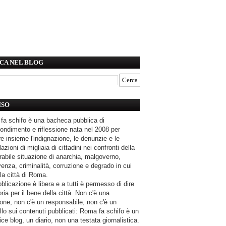
CA NEL BLOG
ISO
fa schifo è una bacheca pubblica di
ondimento e riflessione nata nel 2008 per
e insieme l'indignazione, le denunzie e le
azioni di migliaia di cittadini nei confronti della
rabile situazione di anarchia, malgoverno,
enza, criminalità, corruzione e degrado in cui
la città di Roma.
blicazione è libera e a tutti è permesso di dire
pria per il bene della città. Non c'è una
one, non c'è un responsabile, non c'è un
llo sui contenuti pubblicati: Roma fa schifo è un
ce blog, un diario, non una testata giornalistica.