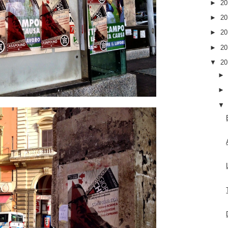
►
2
►
2
►
2
►
2
▼
2