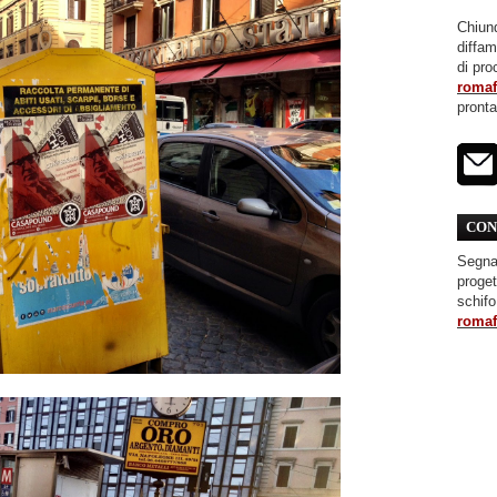
Chiunq
diffa
di pro
roma
pront
CON
Segnal
proget
schifo
roma