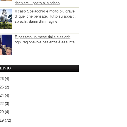
rischiare il posto al sindaco
Il caso Spelacchio è molto più grave
di quel che pensate. Tutto su appalti,
sprechi, danni d'immagine
È passato un mese dalle elezioni:
ogni ragionevole pazienza è esaurita
HIVIO
026
(4)
025
(2)
024
(4)
022
(3)
020
(4)
019
(72)