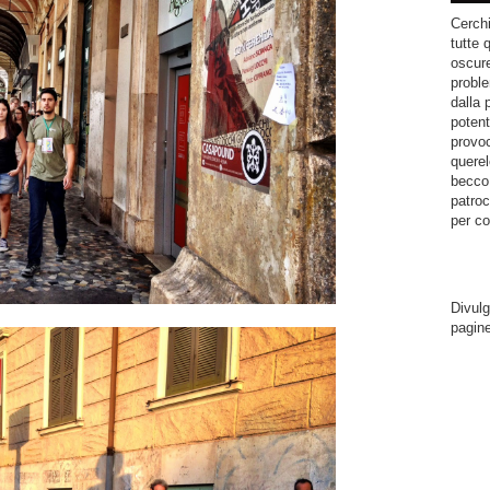
Cerchi
tutte 
oscure
proble
dalla 
potent
provoc
querel
becco.
patroc
per co
Divulg
pagin