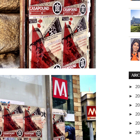
ARC
►
2
►
2
►
2
►
2
►
2
►
2