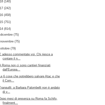
018
(140)
017
(242)
016
(458)
015
(751)
014
(814)
►
dicembre
(75)
►
novembre
(75)
▼
ottobre
(79)
E adesso commentate voi. Chi riesce a
contare il n...
A Roma non ci sono cantieri finanziati
dall'Europa...
Le 6 cose che potrebbero salvare Atac e che
il Com...
Tranquilli: a Barbara Palombelli non è andato
di v...
Dopo mesi di presenza su Roma fa Schifo,
finalment...