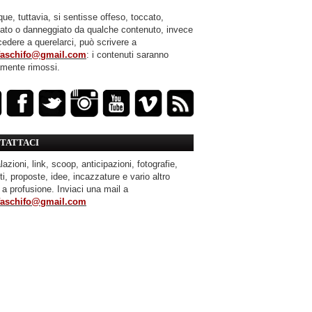
ue, tuttavia, si sentisse offeso, toccato,
mato o danneggiato da qualche contenuto, invece
cedere a querelarci, può scrivere a
faschifo@gmail.com
: i contenuti saranno
amente rimossi.
TATTACI
azioni, link, scoop, anticipazioni, fotografie,
ti, proposte, idee, incazzature e vario altro
 a profusione. Inviaci una mail a
faschifo@gmail.com