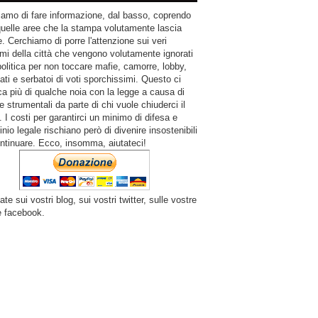
amo di fare informazione, dal basso, coprendo
quelle aree che la stampa volutamente lascia
. Cerchiamo di porre l'attenzione sui veri
mi della città che vengono volutamente ignorati
politica per non toccare mafie, camorre, lobby,
ati e serbatoi di voti sporchissimi. Questo ci
a più di qualche noia con la legge a causa di
e strumentali da parte di chi vuole chiuderci il
 I costi per garantirci un minimo di difesa e
inio legale rischiano però di divenire insostenibili
ntinuare. Ecco, insomma, aiutateci!
ate sui vostri blog, sui vostri twitter, sulle vostre
e facebook.