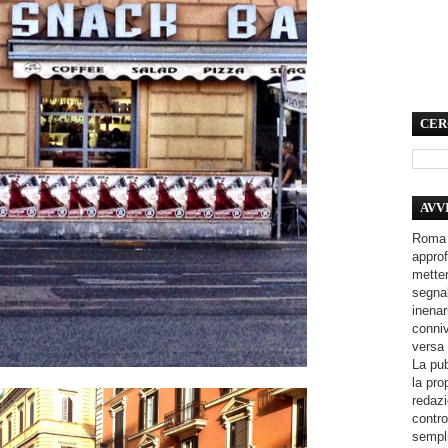
CER
AVV
Roma 
approf
metter
segnal
inenar
conniv
versa 
La pub
la pro
redazi
contro
sempli