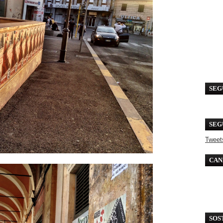
SEG
SEG
Tweet
CAN
SOS