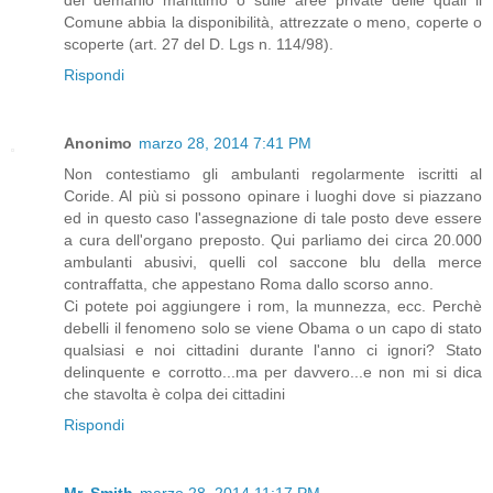
Comune abbia la disponibilità, attrezzate o meno, coperte o
scoperte (art. 27 del D. Lgs n. 114/98).
Rispondi
Anonimo
marzo 28, 2014 7:41 PM
Non contestiamo gli ambulanti regolarmente iscritti al
Coride. Al più si possono opinare i luoghi dove si piazzano
ed in questo caso l'assegnazione di tale posto deve essere
a cura dell'organo preposto. Qui parliamo dei circa 20.000
ambulanti abusivi, quelli col saccone blu della merce
contraffatta, che appestano Roma dallo scorso anno.
Ci potete poi aggiungere i rom, la munnezza, ecc. Perchè
debelli il fenomeno solo se viene Obama o un capo di stato
qualsiasi e noi cittadini durante l'anno ci ignori? Stato
delinquente e corrotto...ma per davvero...e non mi si dica
che stavolta è colpa dei cittadini
Rispondi
Mr. Smith
marzo 28, 2014 11:17 PM