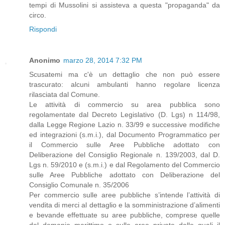
tempi di Mussolini si assisteva a questa "propaganda" da
circo.
Rispondi
Anonimo
marzo 28, 2014 7:32 PM
Scusatemi ma c'è un dettaglio che non può essere
trascurato: alcuni ambulanti hanno regolare licenza
rilasciata dal Comune.
Le attività di commercio su area pubblica sono
regolamentate dal Decreto Legislativo (D. Lgs) n 114/98,
dalla Legge Regione Lazio n. 33/99 e successive modifiche
ed integrazioni (s.m.i.), dal Documento Programmatico per
il Commercio sulle Aree Pubbliche adottato con
Deliberazione del Consiglio Regionale n. 139/2003, dal D.
Lgs n. 59/2010 e (s.m.i.) e dal Regolamento del Commercio
sulle Aree Pubbliche adottato con Deliberazione del
Consiglio Comunale n. 35/2006
Per commercio sulle aree pubbliche s’intende l’attività di
vendita di merci al dettaglio e la somministrazione d’alimenti
e bevande effettuate su aree pubbliche, comprese quelle
del demanio marittimo o sulle aree private delle quali il