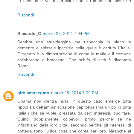
Io sono io e voi miserabili cittadini romani non siete un
c..........!
Rispondi
Riccardo_C
marzo 28, 2014 7:04 PM
Sembra una stupidaggine ma rispecchia in pieno la
demente e abissale ipocrisia nella quale è caduta L'italia.
Oltretutto è la dimostrazione di come la mafia e il comune
collaborano a braccetto. Che schifo di città è diventata
Roma..
Rispondi
girolamosegato
marzo 28, 2014 7:09 PM
Obama non c'entra nulla, in questo caso emerge tutta
l'ipocrisia dell'amministrazione capitolina (ma un pò in tutta
Italia!) che se vuole, pressata da certi interessi, può fare.
Quindi doppiamente colpevoli, primo perchè se ne
infischiano della loro città, secondo perchè gli interessi di
bottega sono l'unica cosa che conta per loro. Neanche ai