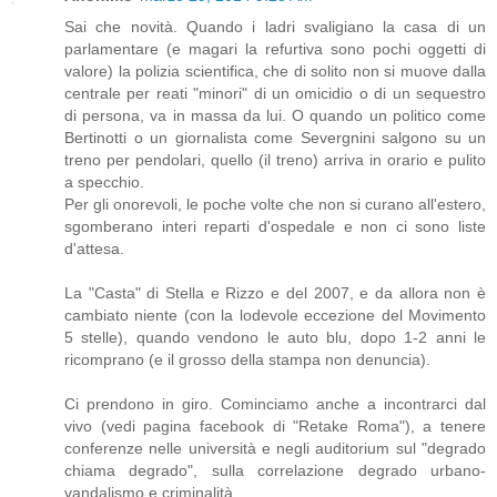
Sai che novità. Quando i ladri svaligiano la casa di un
parlamentare (e magari la refurtiva sono pochi oggetti di
valore) la polizia scientifica, che di solito non si muove dalla
centrale per reati "minori" di un omicidio o di un sequestro
di persona, va in massa da lui. O quando un politico come
Bertinotti o un giornalista come Severgnini salgono su un
treno per pendolari, quello (il treno) arriva in orario e pulito
a specchio.
Per gli onorevoli, le poche volte che non si curano all'estero,
sgomberano interi reparti d'ospedale e non ci sono liste
d'attesa.
La "Casta" di Stella e Rizzo e del 2007, e da allora non è
cambiato niente (con la lodevole eccezione del Movimento
5 stelle), quando vendono le auto blu, dopo 1-2 anni le
ricomprano (e il grosso della stampa non denuncia).
Ci prendono in giro. Cominciamo anche a incontrarci dal
vivo (vedi pagina facebook di "Retake Roma"), a tenere
conferenze nelle università e negli auditorium sul "degrado
chiama degrado", sulla correlazione degrado urbano-
vandalismo e criminalità.