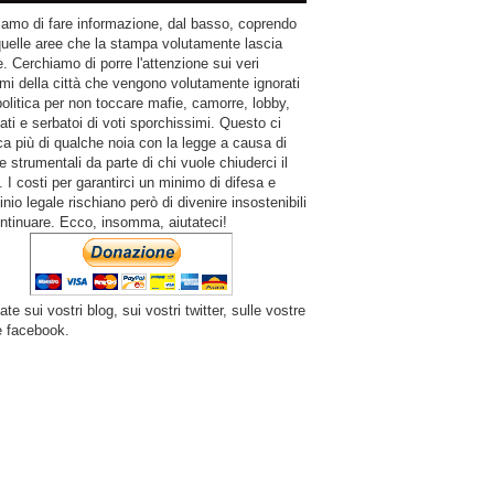
amo di fare informazione, dal basso, coprendo
quelle aree che la stampa volutamente lascia
. Cerchiamo di porre l'attenzione sui veri
mi della città che vengono volutamente ignorati
politica per non toccare mafie, camorre, lobby,
ati e serbatoi di voti sporchissimi. Questo ci
a più di qualche noia con la legge a causa di
e strumentali da parte di chi vuole chiuderci il
 I costi per garantirci un minimo di difesa e
inio legale rischiano però di divenire insostenibili
ntinuare. Ecco, insomma, aiutateci!
ate sui vostri blog, sui vostri twitter, sulle vostre
e facebook.