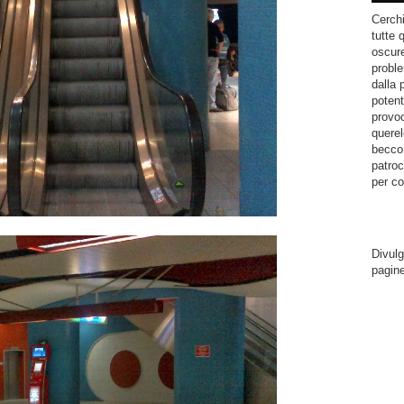
Cerchi
tutte 
oscure
proble
dalla 
potent
provoc
querel
becco.
patroc
per co
Divulg
pagin