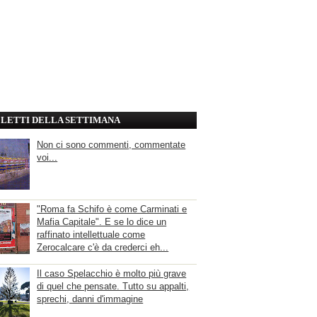
' LETTI DELLA SETTIMANA
Non ci sono commenti, commentate
voi...
"Roma fa Schifo è come Carminati e
Mafia Capitale". E se lo dice un
raffinato intellettuale come
Zerocalcare c'è da crederci eh...
Il caso Spelacchio è molto più grave
di quel che pensate. Tutto su appalti,
sprechi, danni d'immagine