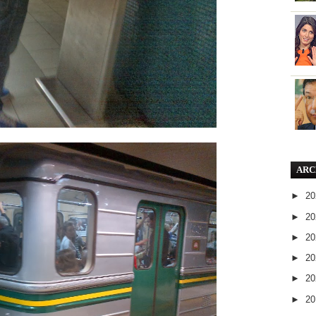
ARC
►
2
►
2
►
2
►
2
►
2
►
2