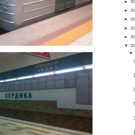
►
2
►
2
►
2
►
2
►
2
▼
2