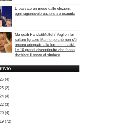
È passato un mese dalle elezioni:
ogni ragionevole pazienza è esaurita
Ma quali Panda&Multe!? Voglion far
saltare Ignazio Marino perché non s'è
ancora adeguato alla loro criminalità.
Le 10 grandi discontinuità che fanno
rischiare il posto al sindaco
HIVIO
026
(4)
025
(2)
024
(4)
022
(3)
020
(4)
019
(72)