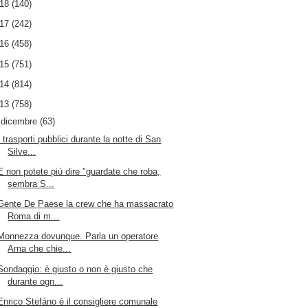
018
(140)
017
(242)
016
(458)
015
(751)
014
(814)
013
(758)
▼
dicembre
(63)
I trasporti pubblici durante la notte di San
Silve...
E non potete più dire "guardate che roba,
sembra S...
Gente De Paese la crew che ha massacrato
Roma di m...
Monnezza dovunque. Parla un operatore
Ama che chie...
Sondaggio: è giusto o non è giusto che
durante ogn...
Enrico Stefàno è il consigliere comunale