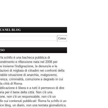
CA NEL BLOG
ISO
fa schifo è una bacheca pubblica di
ondimento e riflessione nata nel 2008 per
e insieme l'indignazione, le denunzie e le
azioni di migliaia di cittadini nei confronti della
rabile situazione di anarchia, malgoverno,
enza, criminalità, corruzione e degrado in cui
la città di Roma.
blicazione è libera e a tutti è permesso di dire
pria per il bene della città. Non c'è una
one, non c'è un responsabile, non c'è un
llo sui contenuti pubblicati: Roma fa schifo è un
ce blog, un diario, non una testata giornalistica.