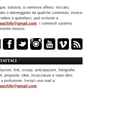
ue, tuttavia, si sentisse offeso, toccato,
mato o danneggiato da qualche contenuto, invece
cedere a querelarci, può scrivere a
faschifo@gmail.com
: i contenuti saranno
amente rimossi.
TATTACI
azioni, link, scoop, anticipazioni, fotografie,
ti, proposte, idee, incazzature e vario altro
 a profusione. Inviaci una mail a
faschifo@gmail.com