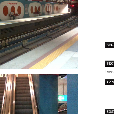
SEG
SEG
Tweet
CAN
SOS