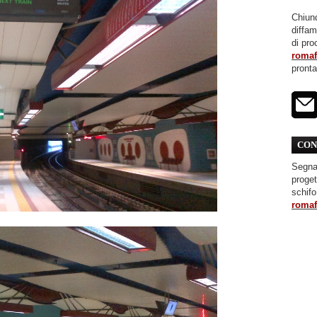
Chiunq
diffa
di pro
roma
pront
CON
Segnal
proget
schifo
roma