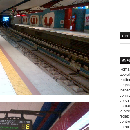
CER
AVV
Roma 
approf
metter
segnal
inenar
conniv
versa 
La pub
la pro
redazi
contro
sempli