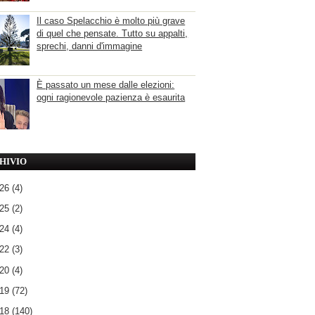
Il caso Spelacchio è molto più grave
di quel che pensate. Tutto su appalti,
sprechi, danni d'immagine
È passato un mese dalle elezioni:
ogni ragionevole pazienza è esaurita
HIVIO
026
(4)
025
(2)
024
(4)
022
(3)
020
(4)
019
(72)
018
(140)