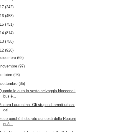
017
(242)
016
(458)
015
(751)
014
(814)
013
(758)
012
(920)
►
dicembre
(68)
►
novembre
(97)
►
ottobre
(93)
▼
settembre
(85)
Quando le auto in sosta selvaggia bloccano i
bus è...
Ancora Laurentina. Gli stupendi arredi urbani
del ...
Ecco perché il decreto sui costi delle Regioni
può...