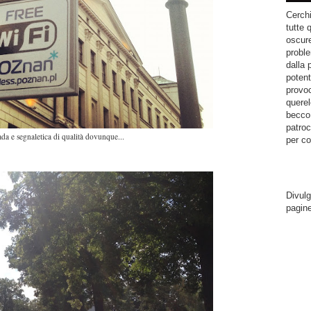
Cerchi
tutte 
oscure
proble
dalla 
potent
provoc
querel
becco.
patroc
ada e segnaletica di qualità dovunque...
per co
Divulg
pagin