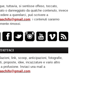
ue, tuttavia, si sentisse offeso, toccato,
mato o danneggiato da qualche contenuto, invece
cedere a querelarci, può scrivere a
faschifo@gmail.com
: i contenuti saranno
amente rimossi.
TATTACI
azioni, link, scoop, anticipazioni, fotografie,
ti, proposte, idee, incazzature e vario altro
 a profusione. Inviaci una mail a
faschifo@gmail.com