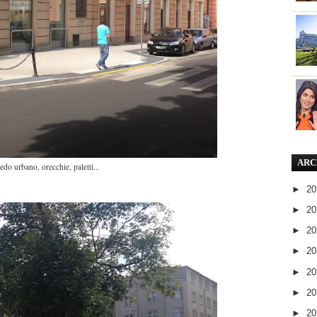
ARC
do urbano, orecchie, paletti...
►
2
►
2
►
2
►
2
►
2
►
2
►
2