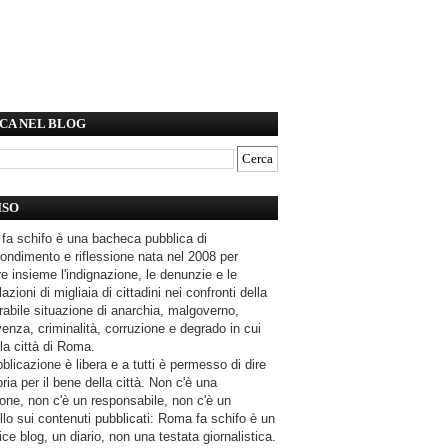
CA NEL BLOG
ISO
fa schifo è una bacheca pubblica di
ondimento e riflessione nata nel 2008 per
e insieme l'indignazione, le denunzie e le
azioni di migliaia di cittadini nei confronti della
rabile situazione di anarchia, malgoverno,
enza, criminalità, corruzione e degrado in cui
la città di Roma.
blicazione è libera e a tutti è permesso di dire
pria per il bene della città. Non c'è una
one, non c'è un responsabile, non c'è un
llo sui contenuti pubblicati: Roma fa schifo è un
ce blog, un diario, non una testata giornalistica.