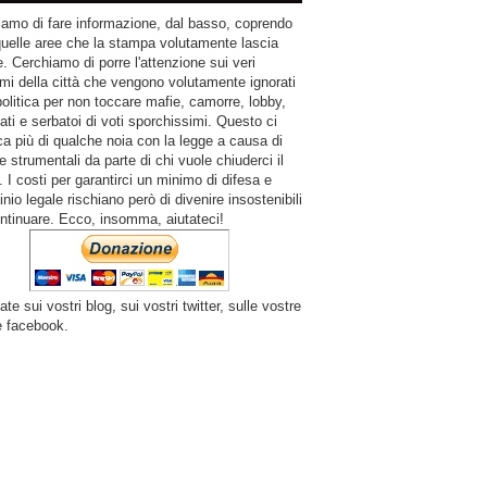
amo di fare informazione, dal basso, coprendo
quelle aree che la stampa volutamente lascia
. Cerchiamo di porre l'attenzione sui veri
mi della città che vengono volutamente ignorati
politica per non toccare mafie, camorre, lobby,
ati e serbatoi di voti sporchissimi. Questo ci
a più di qualche noia con la legge a causa di
e strumentali da parte di chi vuole chiuderci il
 I costi per garantirci un minimo di difesa e
inio legale rischiano però di divenire insostenibili
ntinuare. Ecco, insomma, aiutateci!
ate sui vostri blog, sui vostri twitter, sulle vostre
e facebook.