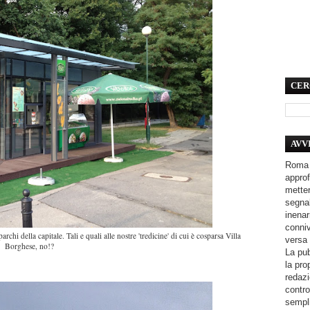
CER
AVV
Roma 
approf
metter
segnal
inenar
conniv
rchi della capitale. Tali e quali alle nostre 'tredicine' di cui è cosparsa Villa
versa 
Borghese, no!?
La pub
la pro
redazi
contro
sempli