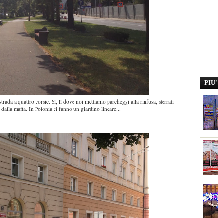
PIU
rada a quattro corsie. Sì, lì dove noi mettiamo parcheggi alla rinfusa, sterrati
i dalla mafia. In Polonia ci fanno un giardino lineare...