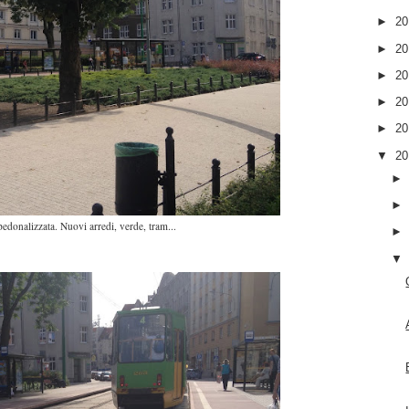
►
2
►
2
►
2
►
2
►
2
▼
2
donalizzata. Nuovi arredi, verde, tram...