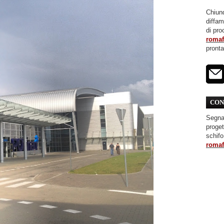
Chiunq
diffa
di pro
roma
pront
CON
Segnal
proget
schifo
roma