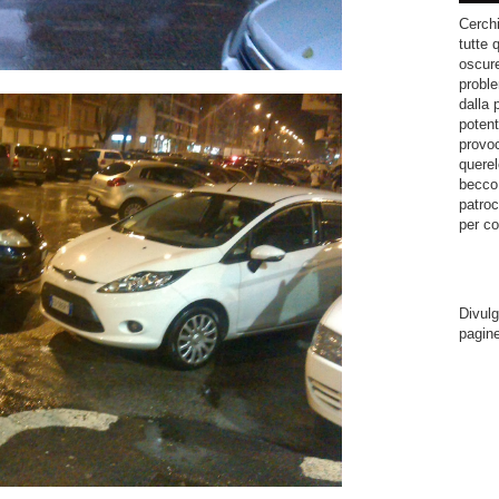
Cerchi
tutte 
oscure
proble
dalla 
potent
provoc
querel
becco.
patroc
per co
Divulg
pagin