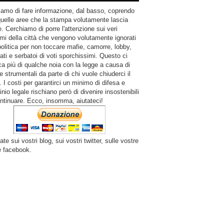
amo di fare informazione, dal basso, coprendo
quelle aree che la stampa volutamente lascia
. Cerchiamo di porre l'attenzione sui veri
mi della città che vengono volutamente ignorati
politica per non toccare mafie, camorre, lobby,
ati e serbatoi di voti sporchissimi. Questo ci
a più di qualche noia con la legge a causa di
e strumentali da parte di chi vuole chiuderci il
 I costi per garantirci un minimo di difesa e
inio legale rischiano però di divenire insostenibili
ntinuare. Ecco, insomma, aiutateci!
ate sui vostri blog, sui vostri twitter, sulle vostre
e facebook.