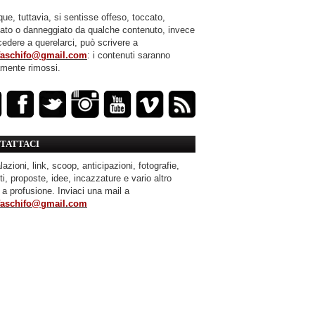
ue, tuttavia, si sentisse offeso, toccato,
mato o danneggiato da qualche contenuto, invece
cedere a querelarci, può scrivere a
faschifo@gmail.com
: i contenuti saranno
amente rimossi.
TATTACI
azioni, link, scoop, anticipazioni, fotografie,
ti, proposte, idee, incazzature e vario altro
 a profusione. Inviaci una mail a
faschifo@gmail.com