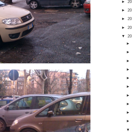
►
2
►
2
►
2
►
2
▼
2