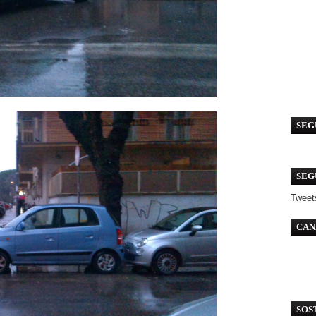
SEG
SEG
Tweet
CAN
SOS