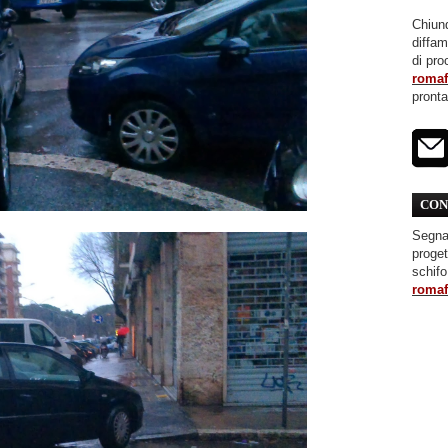
Chiunq
diffa
di pro
roma
pront
CON
Segnal
proget
schifo
roma