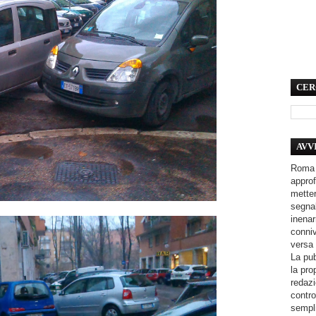
CER
AVV
Roma 
approf
metter
segnal
inenar
conniv
versa 
La pub
la pro
redazi
contro
sempli