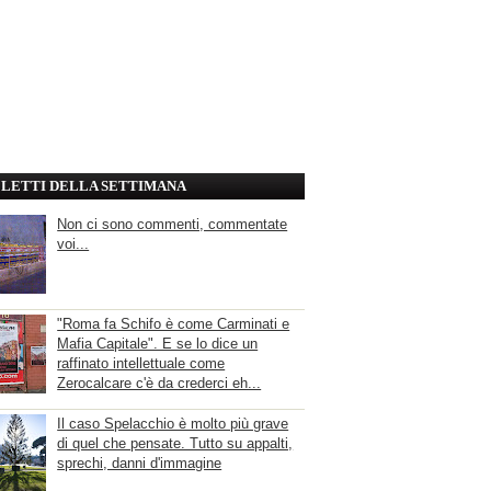
' LETTI DELLA SETTIMANA
Non ci sono commenti, commentate
voi...
"Roma fa Schifo è come Carminati e
Mafia Capitale". E se lo dice un
raffinato intellettuale come
Zerocalcare c'è da crederci eh...
Il caso Spelacchio è molto più grave
di quel che pensate. Tutto su appalti,
sprechi, danni d'immagine