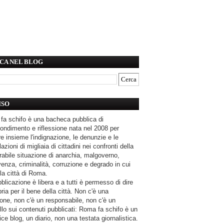
CA NEL BLOG
ISO
fa schifo è una bacheca pubblica di
ondimento e riflessione nata nel 2008 per
e insieme l'indignazione, le denunzie e le
azioni di migliaia di cittadini nei confronti della
rabile situazione di anarchia, malgoverno,
enza, criminalità, corruzione e degrado in cui
la città di Roma.
blicazione è libera e a tutti è permesso di dire
pria per il bene della città. Non c'è una
one, non c'è un responsabile, non c'è un
llo sui contenuti pubblicati: Roma fa schifo è un
ce blog, un diario, non una testata giornalistica.