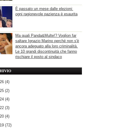
È passato un mese dalle elezioni:
ogni ragionevole pazienza è esaurita
Ma quali Panda&Multe!? Voglion far
saltare Ignazio Marino perché non s'è
ancora adeguato alla loro criminalità.
Le 10 grandi discontinuità che fanno
rischiare il posto al sindaco
HIVIO
026
(4)
025
(2)
024
(4)
022
(3)
020
(4)
019
(72)