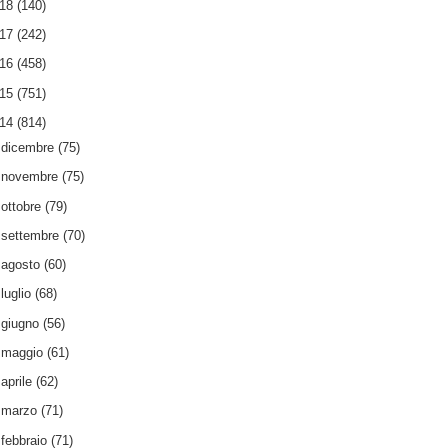
018
(140)
017
(242)
016
(458)
015
(751)
014
(814)
►
dicembre
(75)
►
novembre
(75)
►
ottobre
(79)
►
settembre
(70)
►
agosto
(60)
►
luglio
(68)
►
giugno
(56)
►
maggio
(61)
►
aprile
(62)
►
marzo
(71)
▼
febbraio
(71)