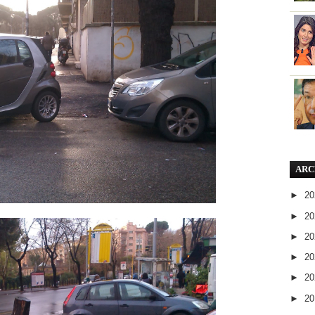
ARC
►
2
►
2
►
2
►
2
►
2
►
2