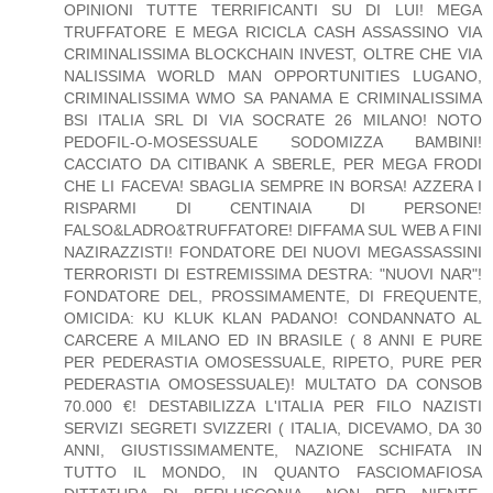
OPINIONI TUTTE TERRIFICANTI SU DI LUI! MEGA
TRUFFATORE E MEGA RICICLA CASH ASSASSINO VIA
CRIMINALISSIMA BLOCKCHAIN INVEST, OLTRE CHE VIA
NALISSIMA WORLD MAN OPPORTUNITIES LUGANO,
CRIMINALISSIMA WMO SA PANAMA E CRIMINALISSIMA
BSI ITALIA SRL DI VIA SOCRATE 26 MILANO! NOTO
PEDOFIL-O-MOSESSUALE SODOMIZZA BAMBINI!
CACCIATO DA CITIBANK A SBERLE, PER MEGA FRODI
CHE LI FACEVA! SBAGLIA SEMPRE IN BORSA! AZZERA I
RISPARMI DI CENTINAIA DI PERSONE!
FALSO&LADRO&TRUFFATORE! DIFFAMA SUL WEB A FINI
NAZIRAZZISTI! FONDATORE DEI NUOVI MEGASSASSINI
TERRORISTI DI ESTREMISSIMA DESTRA: "NUOVI NAR"!
FONDATORE DEL, PROSSIMAMENTE, DI FREQUENTE,
OMICIDA: KU KLUK KLAN PADANO! CONDANNATO AL
CARCERE A MILANO ED IN BRASILE ( 8 ANNI E PURE
PER PEDERASTIA OMOSESSUALE, RIPETO, PURE PER
PEDERASTIA OMOSESSUALE)! MULTATO DA CONSOB
70.000 €! DESTABILIZZA L'ITALIA PER FILO NAZISTI
SERVIZI SEGRETI SVIZZERI ( ITALIA, DICEVAMO, DA 30
ANNI, GIUSTISSIMAMENTE, NAZIONE SCHIFATA IN
TUTTO IL MONDO, IN QUANTO FASCIOMAFIOSA