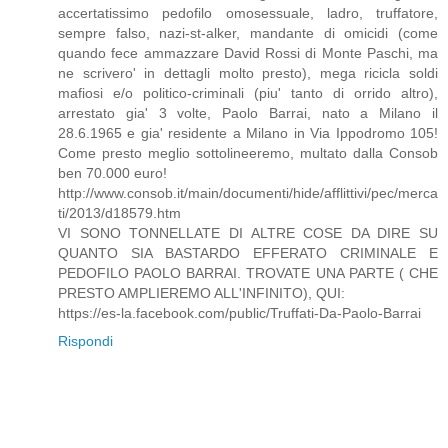
accertatissimo pedofilo omosessuale, ladro, truffatore,
sempre falso, nazi-st-alker, mandante di omicidi (come
quando fece ammazzare David Rossi di Monte Paschi, ma
ne scrivero' in dettagli molto presto), mega ricicla soldi
mafiosi e/o politico-criminali (piu' tanto di orrido altro),
arrestato gia' 3 volte, Paolo Barrai, nato a Milano il
28.6.1965 e gia' residente a Milano in Via Ippodromo 105!
Come presto meglio sottolineeremo, multato dalla Consob
ben 70.000 euro!
http://www.consob.it/main/documenti/hide/afflittivi/pec/merca
ti/2013/d18579.htm
VI SONO TONNELLATE DI ALTRE COSE DA DIRE SU
QUANTO SIA BASTARDO EFFERATO CRIMINALE E
PEDOFILO PAOLO BARRAI. TROVATE UNA PARTE ( CHE
PRESTO AMPLIEREMO ALL'INFINITO), QUI:
https://es-la.facebook.com/public/Truffati-Da-Paolo-Barrai
Rispondi