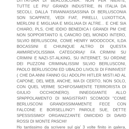
DITTATURA DI BERLUSCONIA.. NON PER NIENTE,
TUTTE LE PIU' GRANDI INDUSTRIE, IN ITALIA DA
SECOLI, DALLA TIRANNIASSASSINA DI BERLUSCONIA
SON SCAPPATE, VEDI FIAT, PIRELLI, LUXOTTICA,
MERLONI E MIGLIAIA E MIGLIAIA DI ALTRE... E CHE SIA
CHIARO, PLS, CHE IDDIO BENEDICA I GRANDI PM CHE
NON SOPPORTANTO IL CANCRO DEL MONDO INTERO,
SILVIO BERLUSCONI, COME HENRY WOODCOCK, ILDA
BOCASSINI E CHIUNQUE ALTRO DI QUESTA
AMMIREVOLISSIMA CATEGORIA)! FA CRIMINI SU
CRIMINI E NAZI-ST-ALKING, SU INTERNET, SU ORDINE
DEI PUZZONI CRIMINALISSIM SILVIO BERLUSCONI,
PAOLO BERLUSCONI ED UBALDO LIVOLSI DI FININVEST
( CHE DA ANNI FANNO GLI ADOLPH HITLER MISTI AD AL
CAPONE, DEL WEB, ANCHE, MA DI CERTO, NON SOLO,
CON QUEL VERME SCHIFOSAMENTE TERRORISTA DI
GIULIO OCCHIONERO). INNEGGIANTE ALLO
SPAPPOLAMENTO DI MAGISTRATI SCOMODI "COME
BERLUSCONI GRANDISSIMAMENTE FECE CON
FALCONE E BORSELLINO"! PAROLE SUE, DETTE
SPESSISSIMO! ORGANIZZANTE OMICIDIO DI DAVID
ROSSI DI MONTE PASCHI!
Ho tantissimo da scrivere sul gia' 3 volte finito in galera,