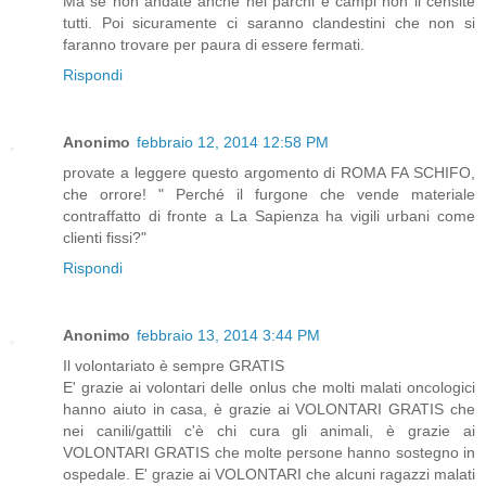
Ma se non andate anche nei parchi e campi non li censite
tutti. Poi sicuramente ci saranno clandestini che non si
faranno trovare per paura di essere fermati.
Rispondi
Anonimo
febbraio 12, 2014 12:58 PM
provate a leggere questo argomento di ROMA FA SCHIFO,
che orrore! " Perché il furgone che vende materiale
contraffatto di fronte a La Sapienza ha vigili urbani come
clienti fissi?"
Rispondi
Anonimo
febbraio 13, 2014 3:44 PM
Il volontariato è sempre GRATIS
E' grazie ai volontari delle onlus che molti malati oncologici
hanno aiuto in casa, è grazie ai VOLONTARI GRATIS che
nei canili/gattili c'è chi cura gli animali, è grazie ai
VOLONTARI GRATIS che molte persone hanno sostegno in
ospedale. E' grazie ai VOLONTARI che alcuni ragazzi malati