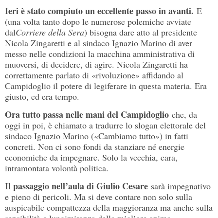
Ieri è stato compiuto un eccellente passo in avanti.
E
(una volta tanto dopo le numerose polemiche avviate
dal
Corriere della Sera
) bisogna dare atto al presidente
Nicola Zingaretti e al sindaco Ignazio Marino di aver
messo nelle condizioni la macchina amministrativa di
muoversi, di decidere, di agire. Nicola Zingaretti ha
correttamente parlato di «rivoluzione» affidando al
Campidoglio il potere di legiferare in questa materia. Era
giusto, ed era tempo.
Ora tutto passa nelle mani del Campidoglio
che, da
oggi in poi, è chiamato a tradurre lo slogan elettorale del
sindaco Ignazio Marino («Cambiamo tutto») in fatti
concreti. Non ci sono fondi da stanziare né energie
economiche da impegnare. Solo la vecchia, cara,
intramontata volontà politica.
Il passaggio nell’aula di Giulio Cesare
sarà impegnativo
e pieno di pericoli. Ma si deve contare non solo sulla
auspicabile compattezza della maggioranza ma anche sulla
sensibilità e lungimiranza della migliore anima