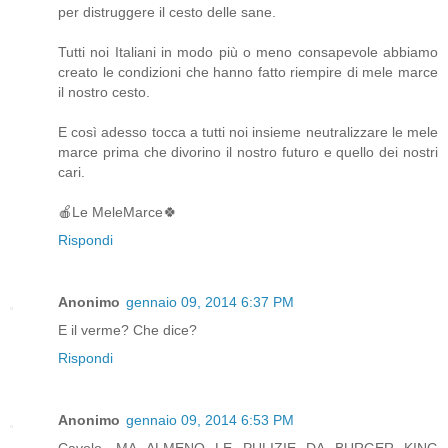
per distruggere il cesto delle sane.
Tutti noi Italiani in modo più o meno consapevole abbiamo
creato le condizioni che hanno fatto riempire di mele marce
il nostro cesto.
E così adesso tocca a tutti noi insieme neutralizzare le mele
marce prima che divorino il nostro futuro e quello dei nostri
cari.
🍎Le MeleMarce🍀
Rispondi
Anonimo
gennaio 09, 2014 6:37 PM
E il verme? Che dice?
Rispondi
Anonimo
gennaio 09, 2014 6:53 PM
Cavolo, MA ALMENO LE PULIZIE DA BURGER KING