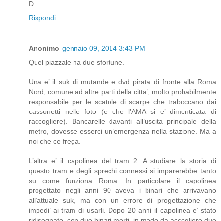
D.
Rispondi
Anonimo
gennaio 09, 2014 3:43 PM
Quel piazzale ha due sfortune.
Una e’ il suk di mutande e dvd pirata di fronte alla Roma
Nord, comune ad altre parti della citta’, molto probabilmente
responsabile per le scatole di scarpe che traboccano dai
cassonetti nelle foto (e che l’AMA si e’ dimenticata di
raccogliere). Bancarelle davanti all’uscita principale della
metro, dovesse esserci un’emergenza nella stazione. Ma a
noi che ce frega.
L’altra e’ il capolinea del tram 2. A studiare la storia di
questo tram e degli sprechi connessi si imparerebbe tanto
su come funziona Roma. In particolare il capolinea
progettato negli anni 90 aveva i binari che arrivavano
all’attuale suk, ma con un errore di progettazione che
impedi’ ai tram di usarli. Dopo 20 anni il capolinea e’ stato
ridisegnato, con due binari morti, in modo da accogliere due