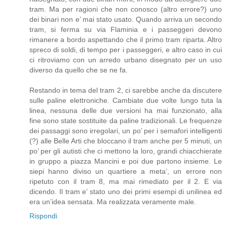
tram. Ma per ragioni che non conosco (altro errore?) uno
dei binari non e’ mai stato usato. Quando arriva un secondo
tram, si ferma su via Flaminia e i passeggeri devono
rimanere a bordo aspettando che il primo tram riparta. Altro
spreco di soldi, di tempo per i passeggeri, e altro caso in cui
ci ritroviamo con un arredo urbano disegnato per un uso
diverso da quello che se ne fa.
Restando in tema del tram 2, ci sarebbe anche da discutere
sulle paline elettroniche. Cambiate due volte lungo tuta la
linea, nessuna delle due versioni ha mai funzionato, alla
fine sono state sostituite da paline tradizionali. Le frequenze
dei passaggi sono irregolari, un po’ per i semafori intelligenti
(?) alle Belle Arti che bloccano il tram anche per 5 minuti, un
po’ per gli autisti che ci mettono la loro, grandi chiacchierate
in gruppo a piazza Mancini e poi due partono insieme. Le
siepi hanno diviso un quartiere a meta’, un errore non
ripetuto con il tram 8, ma mai rimediato per il 2. E via
dicendo. Il tram e’ stato uno dei primi esempi di unilinea ed
era un’idea sensata. Ma realizzata veramente male.
Rispondi