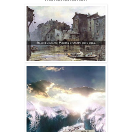
************************