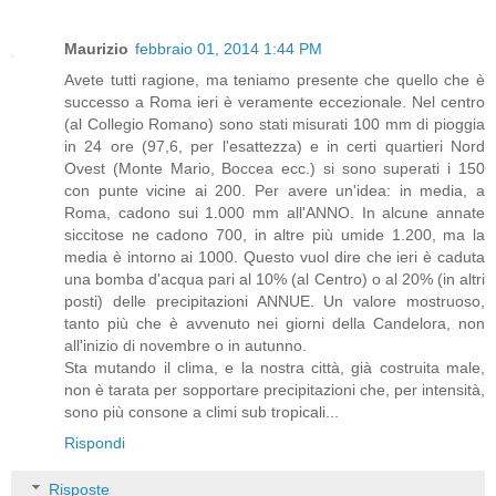
Maurizio
febbraio 01, 2014 1:44 PM
Avete tutti ragione, ma teniamo presente che quello che è
successo a Roma ieri è veramente eccezionale. Nel centro
(al Collegio Romano) sono stati misurati 100 mm di pioggia
in 24 ore (97,6, per l'esattezza) e in certi quartieri Nord
Ovest (Monte Mario, Boccea ecc.) si sono superati i 150
con punte vicine ai 200. Per avere un'idea: in media, a
Roma, cadono sui 1.000 mm all'ANNO. In alcune annate
siccitose ne cadono 700, in altre più umide 1.200, ma la
media è intorno ai 1000. Questo vuol dire che ieri è caduta
una bomba d'acqua pari al 10% (al Centro) o al 20% (in altri
posti) delle precipitazioni ANNUE. Un valore mostruoso,
tanto più che è avvenuto nei giorni della Candelora, non
all'inizio di novembre o in autunno.
Sta mutando il clima, e la nostra città, già costruita male,
non è tarata per sopportare precipitazioni che, per intensità,
sono più consone a climi sub tropicali...
Rispondi
Risposte