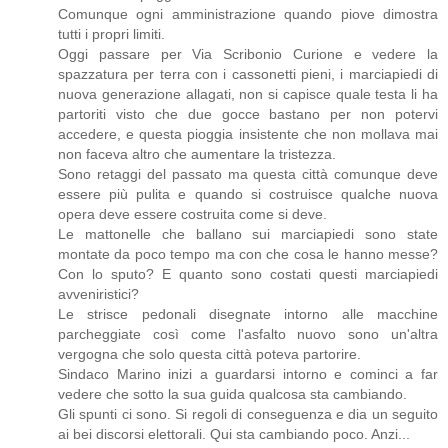
Comunque ogni amministrazione quando piove dimostra
tutti i propri limiti.
Oggi passare per Via Scribonio Curione e vedere la
spazzatura per terra con i cassonetti pieni, i marciapiedi di
nuova generazione allagati, non si capisce quale testa li ha
partoriti visto che due gocce bastano per non potervi
accedere, e questa pioggia insistente che non mollava mai
non faceva altro che aumentare la tristezza.
Sono retaggi del passato ma questa città comunque deve
essere più pulita e quando si costruisce qualche nuova
opera deve essere costruita come si deve.
Le mattonelle che ballano sui marciapiedi sono state
montate da poco tempo ma con che cosa le hanno messe?
Con lo sputo? E quanto sono costati questi marciapiedi
avveniristici?
Le strisce pedonali disegnate intorno alle macchine
parcheggiate così come l'asfalto nuovo sono un'altra
vergogna che solo questa città poteva partorire.
Sindaco Marino inizi a guardarsi intorno e cominci a far
vedere che sotto la sua guida qualcosa sta cambiando.
Gli spunti ci sono. Si regoli di conseguenza e dia un seguito
ai bei discorsi elettorali. Qui sta cambiando poco. Anzi...