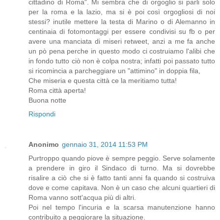
cittadino di Roma". Mi sembra che di orgoglio si parli solo
per la roma e la lazio, ma si è poi così orgogliosi di noi
stessi? inutile mettere la testa di Marino o di Alemanno in
centinaia di fotomontaggi per essere condivisi su fb o per
avere una manciata di miseri retweet, anzi a me fa anche
un pò pena perche in questo modo ci costruiamo l'alibi che
in fondo tutto ciò non è colpa nostra; infatti poi passato tutto
si ricomincia a parcheggiare un "attimino" in doppia fila,
Che miseria e questa città ce la meritiamo tutta!
Roma città aperta!
Buona notte
Rispondi
Anonimo
gennaio 31, 2014 11:53 PM
Purtroppo quando piove è sempre peggio. Serve solamente
a prendere in giro il Sindaco di turno. Ma si dovrebbe
risalire a ciò che si è fatto tanti anni fa quando si costruiva
dove e come capitava. Non è un caso che alcuni quartieri di
Roma vanno sott'acqua più di altri.
Poi nel tempo l'incuria e la scarsa manutenzione hanno
contribuito a peggiorare la situazione.