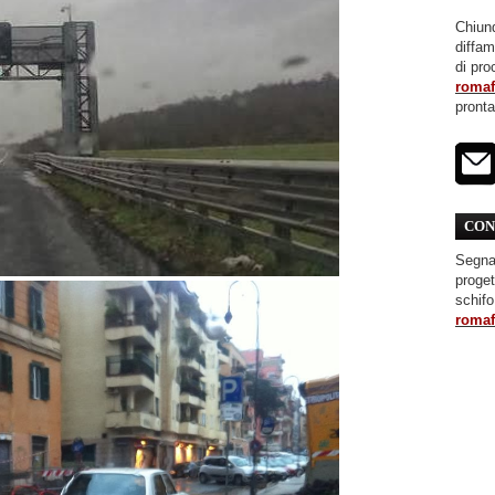
Chiunq
diffa
di pro
roma
pront
CON
Segnal
proget
schifo
roma