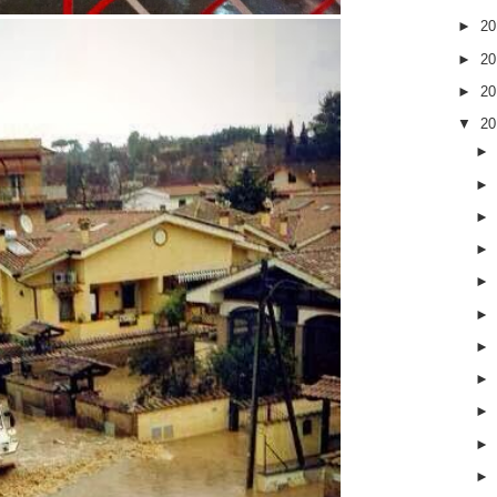
►
2
►
2
►
2
▼
2