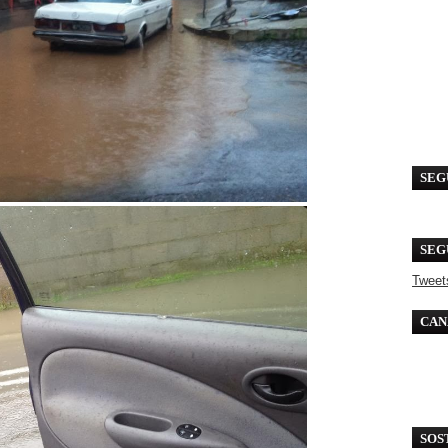
SEG
SEG
Tweet
CAN
SOS