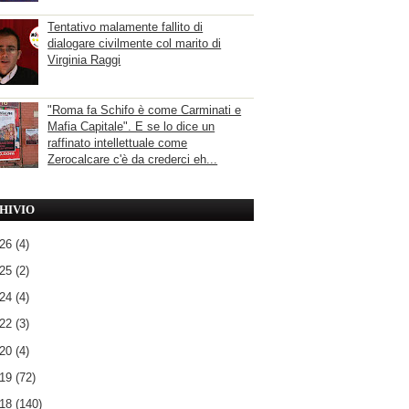
Tentativo malamente fallito di
dialogare civilmente col marito di
Virginia Raggi
"Roma fa Schifo è come Carminati e
Mafia Capitale". E se lo dice un
raffinato intellettuale come
Zerocalcare c'è da crederci eh...
HIVIO
026
(4)
025
(2)
024
(4)
022
(3)
020
(4)
019
(72)
018
(140)