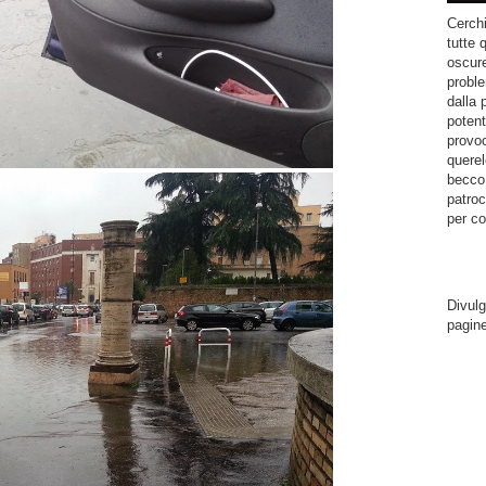
Cerchi
tutte 
oscure
proble
dalla 
potent
provoc
querel
becco.
patroc
per co
Divulg
pagin