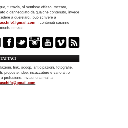
ue, tuttavia, si sentisse offeso, toccato,
mato o danneggiato da qualche contenuto, invece
cedere a querelarci, può scrivere a
faschifo@gmail.com
: i contenuti saranno
amente rimossi.
TATTACI
azioni, link, scoop, anticipazioni, fotografie,
ti, proposte, idee, incazzature e vario altro
 a profusione. Inviaci una mail a
faschifo@gmail.com