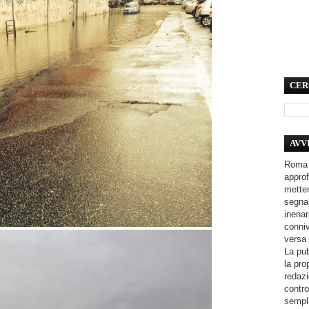
CER
AVV
Roma 
approf
metter
segnal
inenar
conniv
versa 
La pub
la pro
redazi
contro
sempli