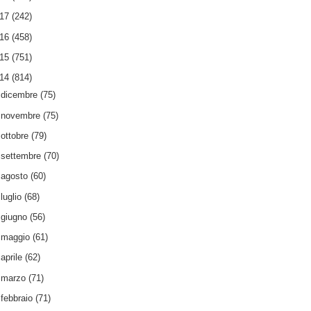
017
(242)
016
(458)
015
(751)
014
(814)
►
dicembre
(75)
►
novembre
(75)
►
ottobre
(79)
►
settembre
(70)
►
agosto
(60)
►
luglio
(68)
►
giugno
(56)
►
maggio
(61)
►
aprile
(62)
►
marzo
(71)
►
febbraio
(71)