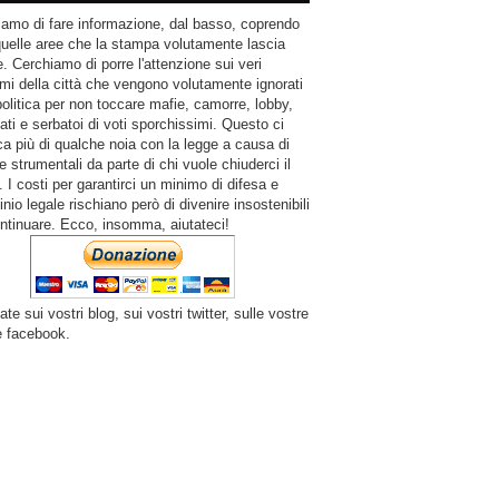
amo di fare informazione, dal basso, coprendo
quelle aree che la stampa volutamente lascia
. Cerchiamo di porre l'attenzione sui veri
mi della città che vengono volutamente ignorati
politica per non toccare mafie, camorre, lobby,
ati e serbatoi di voti sporchissimi. Questo ci
a più di qualche noia con la legge a causa di
e strumentali da parte di chi vuole chiuderci il
 I costi per garantirci un minimo di difesa e
inio legale rischiano però di divenire insostenibili
ntinuare. Ecco, insomma, aiutateci!
ate sui vostri blog, sui vostri twitter, sulle vostre
e facebook.