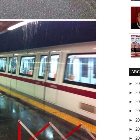
ARC
►
2
►
2
►
2
►
2
►
2
►
2
►
2