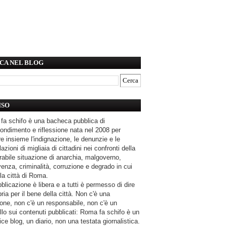
CA NEL BLOG
ISO
fa schifo è una bacheca pubblica di
ondimento e riflessione nata nel 2008 per
e insieme l'indignazione, le denunzie e le
azioni di migliaia di cittadini nei confronti della
rabile situazione di anarchia, malgoverno,
enza, criminalità, corruzione e degrado in cui
la città di Roma.
blicazione è libera e a tutti è permesso di dire
pria per il bene della città. Non c'è una
one, non c'è un responsabile, non c'è un
llo sui contenuti pubblicati: Roma fa schifo è un
ce blog, un diario, non una testata giornalistica.