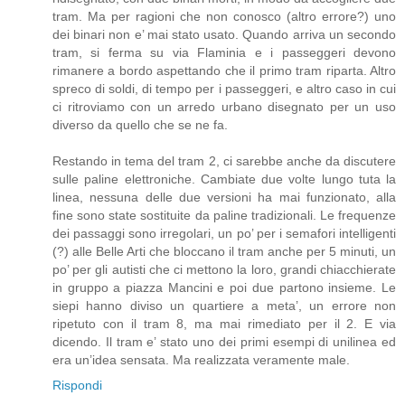
tram. Ma per ragioni che non conosco (altro errore?) uno
dei binari non e’ mai stato usato. Quando arriva un secondo
tram, si ferma su via Flaminia e i passeggeri devono
rimanere a bordo aspettando che il primo tram riparta. Altro
spreco di soldi, di tempo per i passeggeri, e altro caso in cui
ci ritroviamo con un arredo urbano disegnato per un uso
diverso da quello che se ne fa.
Restando in tema del tram 2, ci sarebbe anche da discutere
sulle paline elettroniche. Cambiate due volte lungo tuta la
linea, nessuna delle due versioni ha mai funzionato, alla
fine sono state sostituite da paline tradizionali. Le frequenze
dei passaggi sono irregolari, un po’ per i semafori intelligenti
(?) alle Belle Arti che bloccano il tram anche per 5 minuti, un
po’ per gli autisti che ci mettono la loro, grandi chiacchierate
in gruppo a piazza Mancini e poi due partono insieme. Le
siepi hanno diviso un quartiere a meta’, un errore non
ripetuto con il tram 8, ma mai rimediato per il 2. E via
dicendo. Il tram e’ stato uno dei primi esempi di unilinea ed
era un’idea sensata. Ma realizzata veramente male.
Rispondi