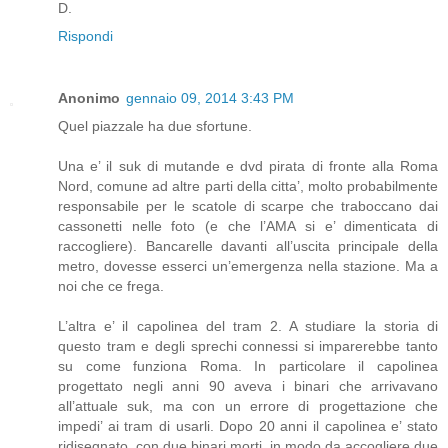
D.
Rispondi
Anonimo
gennaio 09, 2014 3:43 PM
Quel piazzale ha due sfortune.
Una e’ il suk di mutande e dvd pirata di fronte alla Roma
Nord, comune ad altre parti della citta’, molto probabilmente
responsabile per le scatole di scarpe che traboccano dai
cassonetti nelle foto (e che l’AMA si e’ dimenticata di
raccogliere). Bancarelle davanti all’uscita principale della
metro, dovesse esserci un’emergenza nella stazione. Ma a
noi che ce frega.
L’altra e’ il capolinea del tram 2. A studiare la storia di
questo tram e degli sprechi connessi si imparerebbe tanto
su come funziona Roma. In particolare il capolinea
progettato negli anni 90 aveva i binari che arrivavano
all’attuale suk, ma con un errore di progettazione che
impedi’ ai tram di usarli. Dopo 20 anni il capolinea e’ stato
ridisegnato, con due binari morti, in modo da accogliere due