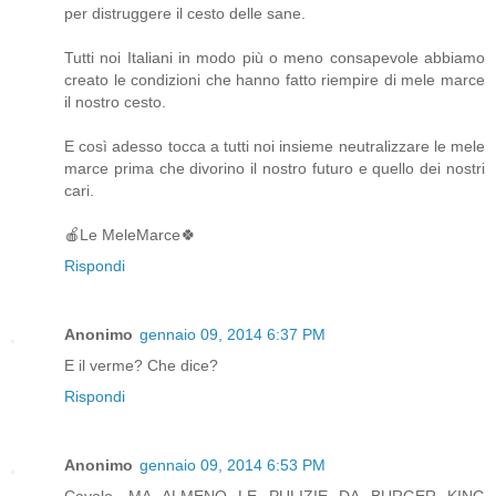
per distruggere il cesto delle sane.
Tutti noi Italiani in modo più o meno consapevole abbiamo
creato le condizioni che hanno fatto riempire di mele marce
il nostro cesto.
E così adesso tocca a tutti noi insieme neutralizzare le mele
marce prima che divorino il nostro futuro e quello dei nostri
cari.
🍎Le MeleMarce🍀
Rispondi
Anonimo
gennaio 09, 2014 6:37 PM
E il verme? Che dice?
Rispondi
Anonimo
gennaio 09, 2014 6:53 PM
Cavolo, MA ALMENO LE PULIZIE DA BURGER KING