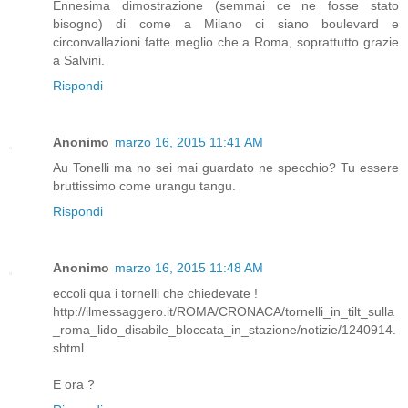
Ennesima dimostrazione (semmai ce ne fosse stato
bisogno) di come a Milano ci siano boulevard e
circonvallazioni fatte meglio che a Roma, soprattutto grazie
a Salvini.
Rispondi
Anonimo
marzo 16, 2015 11:41 AM
Au Tonelli ma no sei mai guardato ne specchio? Tu essere
bruttissimo come urangu tangu.
Rispondi
Anonimo
marzo 16, 2015 11:48 AM
eccoli qua i tornelli che chiedevate !
http://ilmessaggero.it/ROMA/CRONACA/tornelli_in_tilt_sulla
_roma_lido_disabile_bloccata_in_stazione/notizie/1240914.
shtml
E ora ?