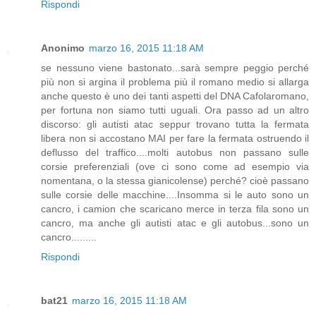
Rispondi
Anonimo
marzo 16, 2015 11:18 AM
se nessuno viene bastonato...sarà sempre peggio perché
più non si argina il problema più il romano medio si allarga
anche questo è uno dei tanti aspetti del DNA Cafolaromano,
per fortuna non siamo tutti uguali. Ora passo ad un altro
discorso: gli autisti atac seppur trovano tutta la fermata
libera non si accostano MAI per fare la fermata ostruendo il
deflusso del traffico....molti autobus non passano sulle
corsie preferenziali (ove ci sono come ad esempio via
nomentana, o la stessa gianicolense) perché? cioè passano
sulle corsie delle macchine....Insomma si le auto sono un
cancro, i camion che scaricano merce in terza fila sono un
cancro, ma anche gli autisti atac e gli autobus...sono un
cancro.........
Rispondi
bat21
marzo 16, 2015 11:18 AM