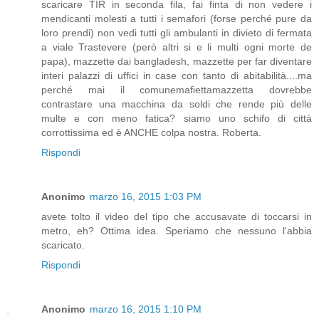
scaricare TIR in seconda fila, fai finta di non vedere i
mendicanti molesti a tutti i semafori (forse perché pure da
loro prendi) non vedi tutti gli ambulanti in divieto di fermata
a viale Trastevere (però altri si e li multi ogni morte de
papa), mazzette dai bangladesh, mazzette per far diventare
interi palazzi di uffici in case con tanto di abitabilità....ma
perché mai il comunemafiettamazzetta dovrebbe
contrastare una macchina da soldi che rende più delle
multe e con meno fatica? siamo uno schifo di città
corrottissima ed è ANCHE colpa nostra. Roberta.
Rispondi
Anonimo
marzo 16, 2015 1:03 PM
avete tolto il video del tipo che accusavate di toccarsi in
metro, eh? Ottima idea. Speriamo che nessuno l'abbia
scaricato.
Rispondi
Anonimo
marzo 16, 2015 1:10 PM