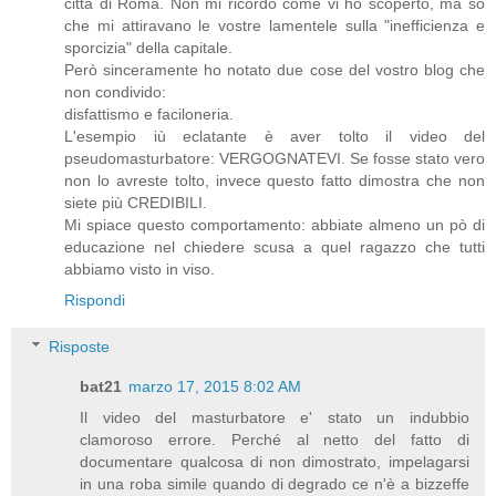
città di Roma. Non mi ricordo come vi ho scoperto, ma so
che mi attiravano le vostre lamentele sulla "inefficienza e
sporcizia" della capitale.
Però sinceramente ho notato due cose del vostro blog che
non condivido:
disfattismo e faciloneria.
L'esempio iù eclatante è aver tolto il video del
pseudomasturbatore: VERGOGNATEVI. Se fosse stato vero
non lo avreste tolto, invece questo fatto dimostra che non
siete più CREDIBILI.
Mi spiace questo comportamento: abbiate almeno un pò di
educazione nel chiedere scusa a quel ragazzo che tutti
abbiamo visto in viso.
Rispondi
Risposte
bat21
marzo 17, 2015 8:02 AM
Il video del masturbatore e' stato un indubbio
clamoroso errore. Perché al netto del fatto di
documentare qualcosa di non dimostrato, impelagarsi
in una roba simile quando di degrado ce n'è a bizzeffe