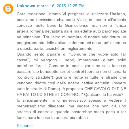
Unknown
marzo 16, 2015 12:25 PM
Cara redazione, intanto Vi pregherei di utilizzare l'Italiano,
possiamo benissimo chiamarlo Viale, in merito all'articolo
conosco molto bene la Gianicolense, ma non è l'unica
arteria romana devastata dalle maledette auto parcheggiate
ad minchiam. Tra l'altro mi sembra di notare addirittura un
peggioramento delle abitudini dei romani da un po' di tempo
a questa parte, anziché un miglioramento.
Quando sento parlare di "Comune che vuole solo far
cassa", mi vengono i nervi, immaginate quanti soldi
potrebbe fare il Comune in pochi giorni se solo facesse
passare 'sto benedetto street control (perché non chiamarlo
"controllo stradale") giorno e notte in tutte le strade che
vengono ridotte così dalle nostre cattive abitudini (ovvero
tutte le strade di Roma). A proposito CHE CAVOLO DI FINE
HA FATTO LO STREET CONTROL? Qualcuno lo ha visto?
Io sinceramente mi ci innervosisco spesso a vedere il
menefreghismo dilagante, ma vedere che non c'è uno
straccio di controllo quando basterebbe molto poco a far
funzionare le cose fa ancora più rabbia.
Rispondi