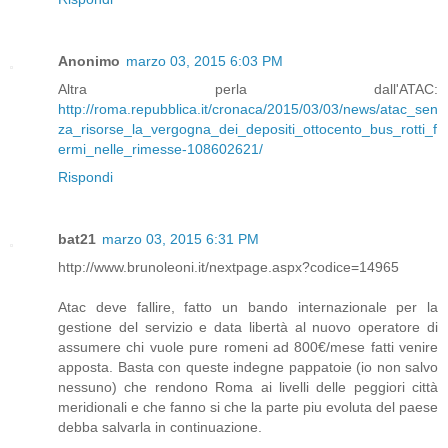
Anonimo
marzo 03, 2015 6:03 PM
Altra perla dall'ATAC:
http://roma.repubblica.it/cronaca/2015/03/03/news/atac_sen
za_risorse_la_vergogna_dei_depositi_ottocento_bus_rotti_f
ermi_nelle_rimesse-108602621/
Rispondi
bat21
marzo 03, 2015 6:31 PM
http://www.brunoleoni.it/nextpage.aspx?codice=14965
Atac deve fallire, fatto un bando internazionale per la
gestione del servizio e data libertà al nuovo operatore di
assumere chi vuole pure romeni ad 800€/mese fatti venire
apposta. Basta con queste indegne pappatoie (io non salvo
nessuno) che rendono Roma ai livelli delle peggiori città
meridionali e che fanno si che la parte piu evoluta del paese
debba salvarla in continuazione.