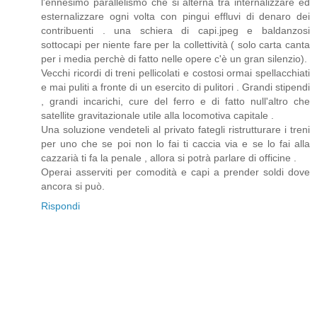
l'ennesimo parallelismo che si alterna tra internalizzare ed
esternalizzare ogni volta con pingui effluvi di denaro dei
contribuenti . una schiera di capi.jpeg e baldanzosi
sottocapi per niente fare per la collettività ( solo carta canta
per i media perchè di fatto nelle opere c'è un gran silenzio).
Vecchi ricordi di treni pellicolati e costosi ormai spellacchiati
e mai puliti a fronte di un esercito di pulitori . Grandi stipendi
, grandi incarichi, cure del ferro e di fatto null'altro che
satellite gravitazionale utile alla locomotiva capitale .
Una soluzione vendeteli al privato fategli ristrutturare i treni
per uno che se poi non lo fai ti caccia via e se lo fai alla
cazzarià ti fa la penale , allora si potrà parlare di officine .
Operai asserviti per comodità e capi a prender soldi dove
ancora si può.
Rispondi