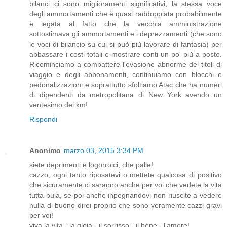
bilanci ci sono miglioramenti significativi; la stessa voce
degli ammortamenti che è quasi raddoppiata probabilmente
è legata al fatto che la vecchia amministrazione
sottostimava gli ammortamenti e i deprezzamenti (che sono
le voci di bilancio su cui si può più lavorare di fantasia) per
abbassare i costi totali e mostrare conti un po' più a posto.
Ricominciamo a combattere l'evasione abnorme dei titoli di
viaggio e degli abbonamenti, continuiamo con blocchi e
pedonalizzazioni e soprattutto sfoltiamo Atac che ha numeri
di dipendenti da metropolitana di New York avendo un
ventesimo dei km!
Rispondi
Anonimo
marzo 03, 2015 3:34 PM
siete deprimenti e logorroici, che palle!
cazzo, ogni tanto riposatevi o mettete qualcosa di positivo
che sicuramente ci saranno anche per voi che vedete la vita
tutta buia, se poi anche inpegnandovi non riuscite a vedere
nulla di buono direi proprio che sono veramente cazzi gravi
per voi!
viva la vita - la gioia - il sorrisso - il bene - l'amore!