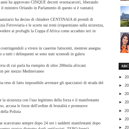
e anni ha approvato CINQUE decreti svuotacarceri, liberando
a il ministro Orlando in Parlamento di questo si è vantato)
inanziario ha deciso di chiudere CENTINAIA di presidi di
zia Ferroviaria e le scorte sui treni (risparmiano sulla sicurezza,
 vedere ai profughi la Coppa d'Africa come accaduto ieri in
 costringendoli a vivere in caserme fatiscenti, mentree assegna
tutti i delinquenti se sono stati scomodi in galera
ria di cui parla ha riempito di oltre 200mila africani
ARC
rum per mezzo Mediterraneo
►
2
 reso di fatto impossibile arrestare gli spacciatori di strada del
►
2
►
2
e la sicurezza con l'uso legittimo della forza e il manifestante
►
2
ano, accusa le forze dell'ordine di brutalità e promuove
►
2
 della Polizia
►
2
he scarcerano sempre dopo 24 ore i suddetti manifestanti dopo
►
2
centro storico distrutto dagli antifascisti, ZERO fermi)