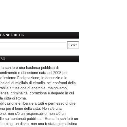
CA NEL BLOG
ISO
fa schifo è una bacheca pubblica di
ondimento e riflessione nata nel 2008 per
e insieme l'indignazione, le denunzie e le
azioni di migliaia di cittadini nei confronti della
rabile situazione di anarchia, malgoverno,
enza, criminalità, corruzione e degrado in cui
la città di Roma.
blicazione è libera e a tutti è permesso di dire
pria per il bene della città. Non c'è una
one, non c'è un responsabile, non c'è un
llo sui contenuti pubblicati: Roma fa schifo è un
ce blog, un diario, non una testata giornalistica.