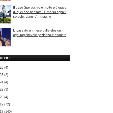
Il caso Spelacchio è molto più grave
di quel che pensate. Tutto su appalti,
sprechi, danni d'immagine
È passato un mese dalle elezioni:
ogni ragionevole pazienza è esaurita
HIVIO
026
(4)
025
(2)
024
(4)
022
(3)
020
(4)
019
(72)
018
(140)