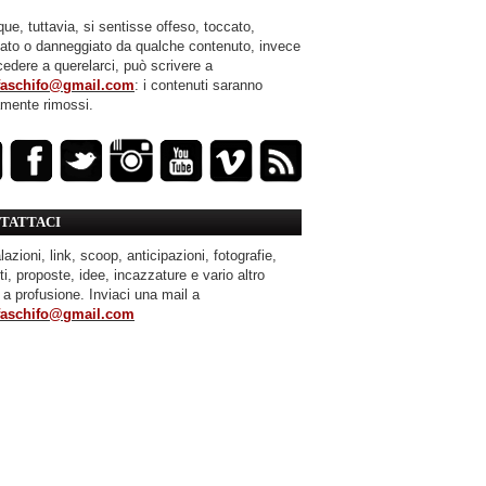
ue, tuttavia, si sentisse offeso, toccato,
mato o danneggiato da qualche contenuto, invece
cedere a querelarci, può scrivere a
faschifo@gmail.com
: i contenuti saranno
amente rimossi.
TATTACI
azioni, link, scoop, anticipazioni, fotografie,
ti, proposte, idee, incazzature e vario altro
 a profusione. Inviaci una mail a
faschifo@gmail.com