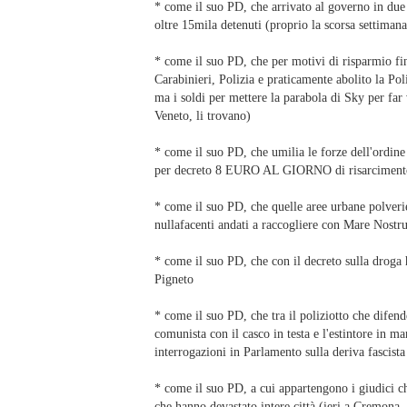
* come il suo PD, che arrivato al governo in du
oltre 15mila detenuti (proprio la scorsa settiman
* come il suo PD, che per motivi di risparmio f
Carabinieri, Polizia e praticamente abolito la Poli
ma i soldi per mettere la parabola di Sky per far
Veneto, li trovano)
* come il suo PD, che umilia le forze dell'ordine
per decreto 8 EURO AL GIORNO di risarcimento a 
* come il suo PD, che quelle aree urbane polverie
nullafacenti andati a raccogliere con Mare Nost
* come il suo PD, che con il decreto sulla droga ha
Pigneto
* come il suo PD, che tra il poliziotto che difend
comunista con il casco in testa e l'estintore in m
interrogazioni in Parlamento sulla deriva fascista
* come il suo PD, a cui appartengono i giudici c
che hanno devastato intere città (ieri a Cremona, 