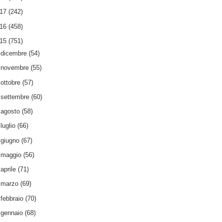
017
(242)
016
(458)
015
(751)
►
dicembre
(54)
►
novembre
(55)
►
ottobre
(57)
►
settembre
(60)
►
agosto
(58)
►
luglio
(66)
►
giugno
(67)
►
maggio
(56)
►
aprile
(71)
►
marzo
(69)
►
febbraio
(70)
▼
gennaio
(68)