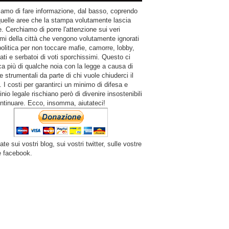
amo di fare informazione, dal basso, coprendo
quelle aree che la stampa volutamente lascia
. Cerchiamo di porre l'attenzione sui veri
mi della città che vengono volutamente ignorati
politica per non toccare mafie, camorre, lobby,
ati e serbatoi di voti sporchissimi. Questo ci
a più di qualche noia con la legge a causa di
e strumentali da parte di chi vuole chiuderci il
 I costi per garantirci un minimo di difesa e
inio legale rischiano però di divenire insostenibili
ntinuare. Ecco, insomma, aiutateci!
ate sui vostri blog, sui vostri twitter, sulle vostre
e facebook.