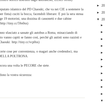
►
2
deputato islamico del PD Chaouki, che va nei CIE a sostenere la
►
2
er finta) cuciti la bocca, facendoli liberare. E poi la sera stessa
ge 19 motorini, una dozzina di cassonetti e due cabine
▼
2
 http://tiny.cc/59o0sx)
anno sfasciato a sassate gli autobus a Roma, minacciando di
o vanno capiti se fanno così, perchè gli autisti sono razzisti e
haouki: http://tiny.cc/vcp0sx)
erte cose per convenienza, o magari anche credendoci, ma
DELLA POLTRONA.
 ancora una volta le PECORE che siete.
ndono la vostra sicurezza: