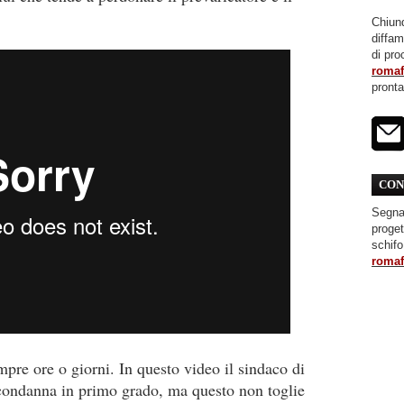
Chiunq
diffa
di pro
roma
pront
CON
Segnal
proget
schifo
roma
pre ore o giorni. In questo video il sindaco di
 condanna in primo grado, ma questo non toglie