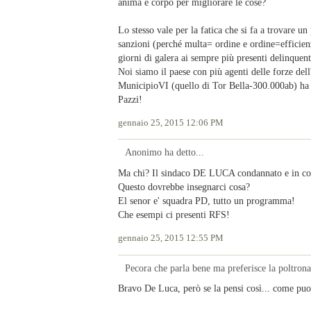
anima e corpo per migliorare le cose?
Lo stesso vale per la fatica che si fa a trovare un 
sanzioni (perché multa= ordine e ordine=efficienza
giorni di galera ai sempre più presenti delinquent
Noi siamo il paese con più agenti delle forze del
MunicipioVI (quello di Tor Bella-300.000ab) ha a
Pazzi!
gennaio 25, 2015 12:06 PM
Anonimo ha detto...
Ma chi? Il sindaco DE LUCA condannato e in co
Questo dovrebbe insegnarci cosa?
El senor e' squadra PD, tutto un programma!
Che esempi ci presenti RFS!
gennaio 25, 2015 12:55 PM
Pecora che parla bene ma preferisce la poltrona 
Bravo De Luca, però se la pensi così... come puoi