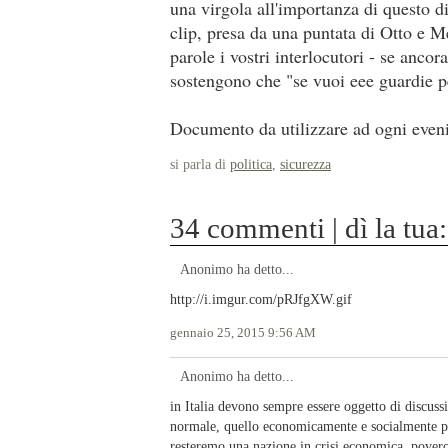
una virgola all'importanza di questo di
clip, presa da una puntata di Otto e M
parole i vostri interlocutori - se ancor
sostengono che "se vuoi eee guardie pe
Documento da utilizzare ad ogni evenie
si parla di
politica
,
sicurezza
34 commenti | dì la tua:
Anonimo ha detto...
http://i.imgur.com/pRJfgXW.gif
gennaio 25, 2015 9:56 AM
Anonimo ha detto...
in Italia devono sempre essere oggetto di discuss
normale, quello economicamente e socialmente pi
resteremo una nazione in crisi economica, povero 