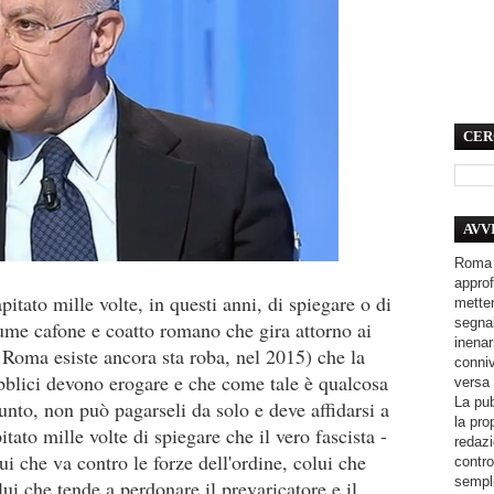
CER
AVV
Roma 
approf
itato mille volte, in questi anni, di spiegare o di
metter
segnal
ttume cafone e coatto romano che gira attorno ai
inenar
a Roma esiste ancora sta roba, nel 2015) che la
conniv
ubblici devono erogare e che come tale è qualcosa
versa 
La pub
punto, non può pagarseli da solo e deve affidarsi a
la pro
pitato mille volte di spiegare che il vero fascista -
redazi
i che va contro le forze dell'ordine, colui che
contro
sempli
ui che tende a perdonare il prevaricatore e il