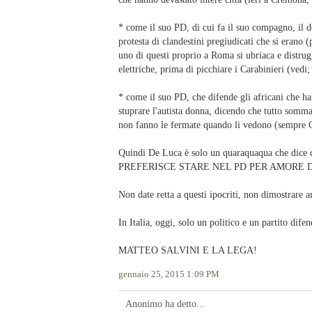
* come il suo PD, di cui fa il suo compagno, il 
protesta di clandestini pregiudicati che si erano (p
uno di questi proprio a Roma si ubriaca e distrug
elettriche, prima di picchiare i Carabinieri (vedi;
* come il suo PD, che difende gli africani che h
stuprare l'autista donna, dicendo che tutto sommat
non fanno le fermate quando li vedono (sempre C
Quindi De Luca è solo un quaraquaqua che dice c
PREFERISCE STARE NEL PD PER AMORE 
Non date retta a questi ipocriti, non dimostrare
In Italia, oggi, solo un politico e un partito dife
MATTEO SALVINI E LA LEGA!
gennaio 25, 2015 1:09 PM
Anonimo ha detto...