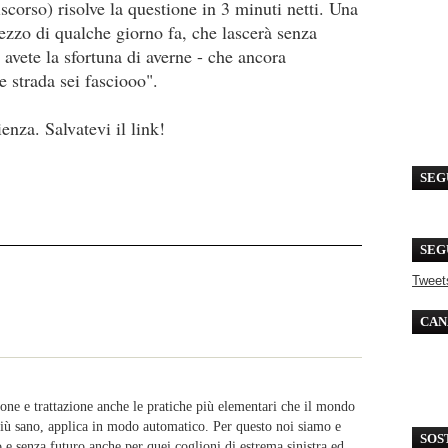
scorso) risolve la questione in 3 minuti netti. Una
ezzo di qualche giorno fa, che lascerà senza
a avete la sfortuna di averne - che ancora
 strada sei fasciooo".
nza. Salvatevi il link!
SEG
SEG
Tweet
CAN
ione e trattazione anche le pratiche più elementari che il mondo
ù sano, applica in modo automatico. Per questo noi siamo e
SOS
e senza futuro anche per quei coglioni di estrema sinistra ed