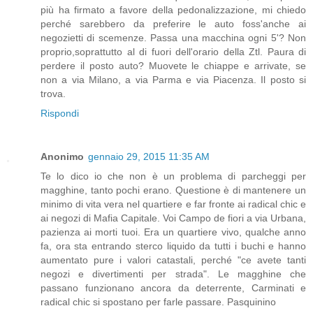
più ha firmato a favore della pedonalizzazione, mi chiedo
perché sarebbero da preferire le auto foss'anche ai
negozietti di scemenze. Passa una macchina ogni 5'? Non
proprio,soprattutto al di fuori dell'orario della Ztl. Paura di
perdere il posto auto? Muovete le chiappe e arrivate, se
non a via Milano, a via Parma e via Piacenza. Il posto si
trova.
Rispondi
Anonimo
gennaio 29, 2015 11:35 AM
Te lo dico io che non è un problema di parcheggi per
magghine, tanto pochi erano. Questione è di mantenere un
minimo di vita vera nel quartiere e far fronte ai radical chic e
ai negozi di Mafia Capitale. Voi Campo de fiori a via Urbana,
pazienza ai morti tuoi. Era un quartiere vivo, qualche anno
fa, ora sta entrando sterco liquido da tutti i buchi e hanno
aumentato pure i valori catastali, perché "ce avete tanti
negozi e divertimenti per strada". Le magghine che
passano funzionano ancora da deterrente, Carminati e
radical chic si spostano per farle passare. Pasquinino