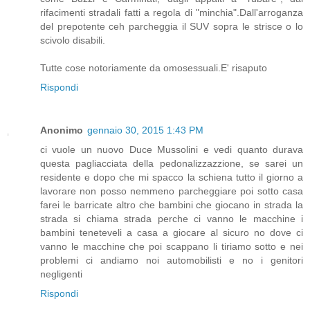
rifacimenti stradali fatti a regola di "minchia".Dall'arroganza
del prepotente ceh parcheggia il SUV sopra le strisce o lo
scivolo disabili.
Tutte cose notoriamente da omosessuali.E' risaputo
Rispondi
Anonimo
gennaio 30, 2015 1:43 PM
ci vuole un nuovo Duce Mussolini e vedi quanto durava
questa pagliacciata della pedonalizzazzione, se sarei un
residente e dopo che mi spacco la schiena tutto il giorno a
lavorare non posso nemmeno parcheggiare poi sotto casa
farei le barricate altro che bambini che giocano in strada la
strada si chiama strada perche ci vanno le macchine i
bambini teneteveli a casa a giocare al sicuro no dove ci
vanno le macchine che poi scappano li tiriamo sotto e nei
problemi ci andiamo noi automobilisti e no i genitori
negligenti
Rispondi