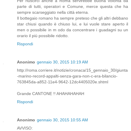
Per riuscirci anche a Roma servirebbe buona volontà da
parte di tutti, operatori e Comune, merce questa che ha
sempre scarseggiato nella città eterna.
Il bottegaio romano ha sempre preteso che gli altri debbano
star chiusi quando è chiuso lui, e lui vuole stare aperto il
men o possibile in m odo da concentrare i guadagni su un
orario il più possibile ridotto.
Rispondi
Anonimo
gennaio 30, 2015 10:19 AM
http://roma.corriere.it/notizie/cronaca/15_gennaio_30/giunta
-marino-record-appalti-senza-gara-non-c-era-bilancio-
763845da-a852-11e4-9642-12dc4405020e.shtml
Grande CANTONE !! AHAHAHAHAH
Rispondi
Anonimo
gennaio 30, 2015 10:55 AM
AVVISO: