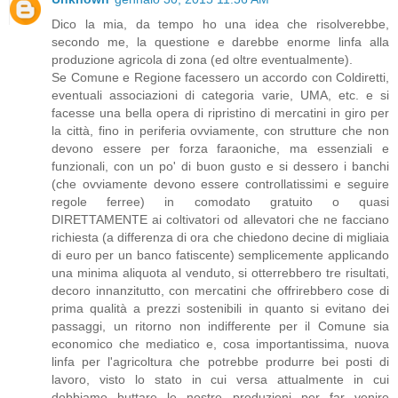
Dico la mia, da tempo ho una idea che risolverebbe,
secondo me, la questione e darebbe enorme linfa alla
produzione agricola di zona (ed oltre eventualmente).
Se Comune e Regione facessero un accordo con Coldiretti,
eventuali associazioni di categoria varie, UMA, etc. e si
facesse una bella opera di ripristino di mercatini in giro per
la città, fino in periferia ovviamente, con strutture che non
devono essere per forza faraoniche, ma essenziali e
funzionali, con un po' di buon gusto e si dessero i banchi
(che ovviamente devono essere controllatissimi e seguire
regole ferree) in comodato gratuito o quasi
DIRETTAMENTE ai coltivatori od allevatori che ne facciano
richiesta (a differenza di ora che chiedono decine di migliaia
di euro per un banco fatiscente) semplicemente applicando
una minima aliquota al venduto, si otterrebbero tre risultati,
decoro innanzitutto, con mercatini che offrirebbero cose di
prima qualità a prezzi sostenibili in quanto si evitano dei
passaggi, un ritorno non indifferente per il Comune sia
economico che mediatico e, cosa importantissima, nuova
linfa per l'agricoltura che potrebbe produrre bei posti di
lavoro, visto lo stato in cui versa attualmente in cui
dobbiamo buttare le nostre produzioni per far venire