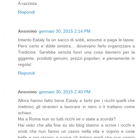
A razzista.
Rispondi
Anonimo
gennaio 30, 2015 2:14 PM
Intanto Eataly fa un sacco di soldi, assume e paga le tasse.
Pero’ certo e’ ddde sinistra… dovevano farlo organizzare a
Tredicine. Sarebbe venuta fuori una cosa davvero per la
gggente, prodotti genuini, prezzi popolari, e pienamente in
regola!
Rispondi
Anonimo
gennaio 30, 2015 2:40 PM
Allora hanno fatto bene Eataly a farlo per i ricchi quelli che
mettono gli stranieri a lavorare in nero o li trattano come
schiavi.
Ma a Roma nun so tutti ricchi ve o state a scordà?
Hai visto che alla fine su sto blog stanno a scrive i ricchi e
snob che nun fanno un caxxo nella vita e vojono e cose
belle e poi stanno a scrive gli italiani medi che nun sanno