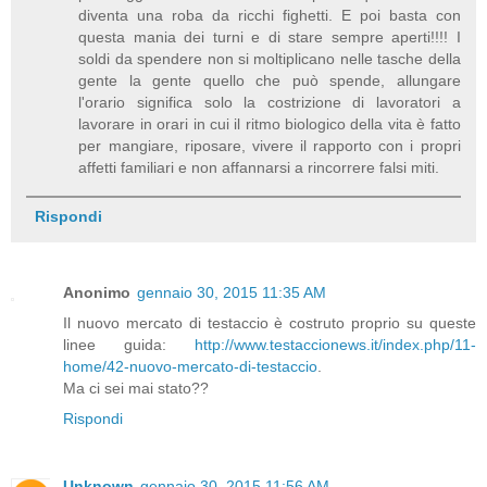
diventa una roba da ricchi fighetti. E poi basta con
questa mania dei turni e di stare sempre aperti!!!! I
soldi da spendere non si moltiplicano nelle tasche della
gente la gente quello che può spende, allungare
l'orario significa solo la costrizione di lavoratori a
lavorare in orari in cui il ritmo biologico della vita è fatto
per mangiare, riposare, vivere il rapporto con i propri
affetti familiari e non affannarsi a rincorrere falsi miti.
Rispondi
Anonimo
gennaio 30, 2015 11:35 AM
Il nuovo mercato di testaccio è costruto proprio su queste
linee guida:
http://www.testaccionews.it/index.php/11-
home/42-nuovo-mercato-di-testaccio
.
Ma ci sei mai stato??
Rispondi
Unknown
gennaio 30, 2015 11:56 AM