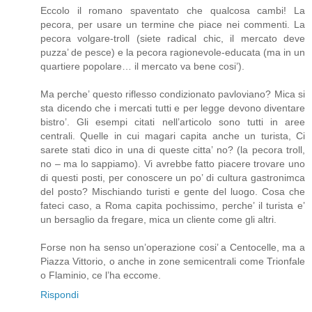
Eccolo il romano spaventato che qualcosa cambi! La
pecora, per usare un termine che piace nei commenti. La
pecora volgare-troll (siete radical chic, il mercato deve
puzza’ de pesce) e la pecora ragionevole-educata (ma in un
quartiere popolare… il mercato va bene cosi’).
Ma perche’ questo riflesso condizionato pavloviano? Mica si
sta dicendo che i mercati tutti e per legge devono diventare
bistro’. Gli esempi citati nell’articolo sono tutti in aree
centrali. Quelle in cui magari capita anche un turista, Ci
sarete stati dico in una di queste citta’ no? (la pecora troll,
no – ma lo sappiamo). Vi avrebbe fatto piacere trovare uno
di questi posti, per conoscere un po’ di cultura gastronimca
del posto? Mischiando turisti e gente del luogo. Cosa che
fateci caso, a Roma capita pochissimo, perche’ il turista e’
un bersaglio da fregare, mica un cliente come gli altri.
Forse non ha senso un’operazione cosi’ a Centocelle, ma a
Piazza Vittorio, o anche in zone semicentrali come Trionfale
o Flaminio, ce l’ha eccome.
Rispondi