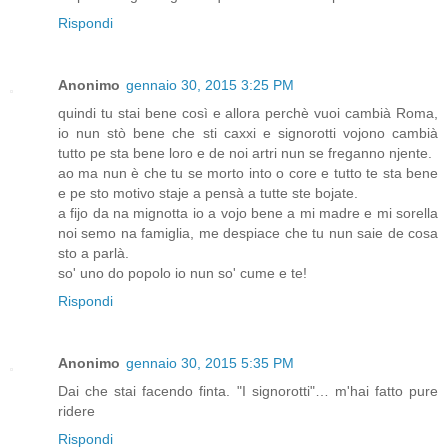
Rispondi
Anonimo
gennaio 30, 2015 3:25 PM
quindi tu stai bene così e allora perchè vuoi cambià Roma,
io nun stò bene che sti caxxi e signorotti vojono cambià
tutto pe sta bene loro e de noi artri nun se freganno njente.
ao ma nun è che tu se morto into o core e tutto te sta bene
e pe sto motivo staje a pensà a tutte ste bojate.
a fijo da na mignotta io a vojo bene a mi madre e mi sorella
noi semo na famiglia, me despiace che tu nun saie de cosa
sto a parlà.
so' uno do popolo io nun so' cume e te!
Rispondi
Anonimo
gennaio 30, 2015 5:35 PM
Dai che stai facendo finta. "I signorotti"… m'hai fatto pure
ridere
Rispondi