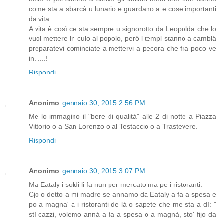
come sta a sbarcà u lunario e guardano a e cose importanti
da vita.
A vita è così ce sta sempre u signorotto da Leopolda che lo
vuol mettere in culo al popolo, però i tempi stanno a cambià
preparatevi cominciate a mettervi a pecora che fra poco ve
in......!
Rispondi
Anonimo
gennaio 30, 2015 2:56 PM
Me lo immagino il "bere di qualità" alle 2 di notte a Piazza
Vittorio o a San Lorenzo o al Testaccio o a Trastevere.
Rispondi
Anonimo
gennaio 30, 2015 3:07 PM
Ma Eataly i soldi li fa nun per mercato ma pe i ristoranti.
Cjo o detto a mi madre se annamo da Eataly a fa a spesa e
po a magna' a i ristoranti de là o sapete che me sta a dì: "
stì cazzi, volemo annà a fa a spesa o a magnà, sto' fijo da