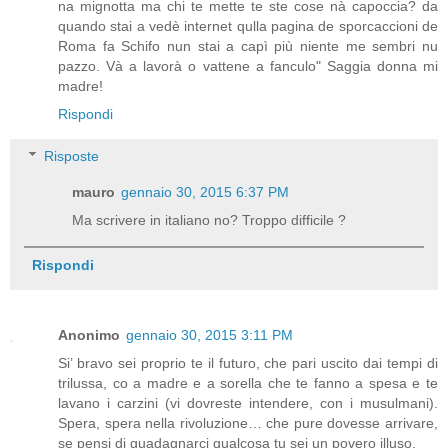
na mignotta ma chi te mette te ste cose nà capoccia? da
quando stai a vedè internet qulla pagina de sporcaccioni de
Roma fa Schifo nun stai a capì più niente me sembri nu
pazzo. Và a lavorà o vattene a fanculo" Saggia donna mi
madre!
Rispondi
Risposte
mauro
gennaio 30, 2015 6:37 PM
Ma scrivere in italiano no? Troppo difficile ?
Rispondi
Anonimo
gennaio 30, 2015 3:11 PM
Si’ bravo sei proprio te il futuro, che pari uscito dai tempi di
trilussa, co a madre e a sorella che te fanno a spesa e te
lavano i carzini (vi dovreste intendere, con i musulmani).
Spera, spera nella rivoluzione… che pure dovesse arrivare,
se pensi di guadagnarci qualcosa tu sei un povero illuso.