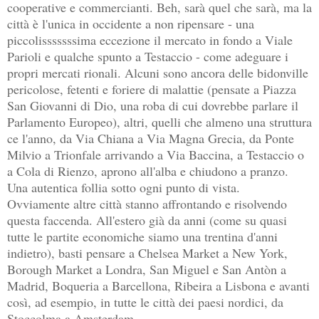
cooperative e commercianti. Beh, sarà quel che sarà, ma la
città è l'unica in occidente a non ripensare - una
piccolisssssssima eccezione il mercato in fondo a Viale
Parioli e qualche spunto a Testaccio - come adeguare i
propri mercati rionali. Alcuni sono ancora delle bidonville
pericolose, fetenti e foriere di malattie (pensate a Piazza
San Giovanni di Dio, una roba di cui dovrebbe parlare il
Parlamento Europeo), altri, quelli che almeno una struttura
ce l'anno, da Via Chiana a Via Magna Grecia, da Ponte
Milvio a Trionfale arrivando a Via Baccina, a Testaccio o
a Cola di Rienzo, aprono all'alba e chiudono a pranzo.
Una autentica follia sotto ogni punto di vista.
Ovviamente altre città stanno affrontando e risolvendo
questa faccenda. All'estero già da anni (come su quasi
tutte le partite economiche siamo una trentina d'anni
indietro), basti pensare a Chelsea Market a New York,
Borough Market a Londra, San Miguel e San Antòn a
Madrid, Boqueria a Barcellona, Ribeira a Lisbona e avanti
così, ad esempio, in tutte le città dei paesi nordici, da
Stoccolma a Amsterdam.