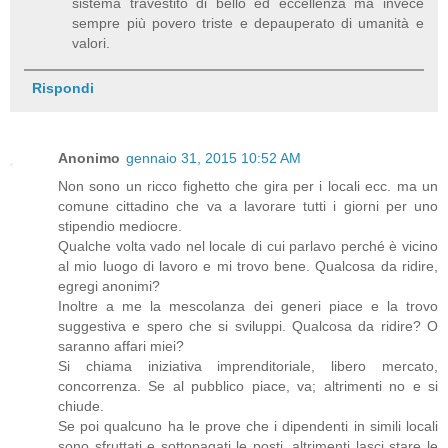
sistema travestito di bello ed eccellenza ma invece
sempre più povero triste e depauperato di umanità e
valori.
Rispondi
Anonimo
gennaio 31, 2015 10:52 AM
Non sono un ricco fighetto che gira per i locali ecc. ma un
comune cittadino che va a lavorare tutti i giorni per uno
stipendio mediocre.
Qualche volta vado nel locale di cui parlavo perché è vicino
al mio luogo di lavoro e mi trovo bene. Qualcosa da ridire,
egregi anonimi?
Inoltre a me la mescolanza dei generi piace e la trovo
suggestiva e spero che si sviluppi. Qualcosa da ridire? O
saranno affari miei?
Si chiama iniziativa imprenditoriale, libero mercato,
concorrenza. Se al pubblico piace, va; altrimenti no e si
chiude.
Se poi qualcuno ha le prove che i dipendenti in simili locali
sono sfruttati e sottopagati le posti, altrimenti lasci stare le