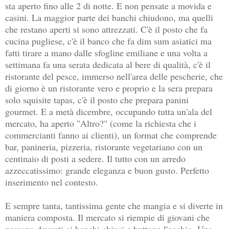
sta aperto fino alle 2 di notte. E non pensate a movida e
casini. La maggior parte dei banchi chiudono, ma quelli
che restano aperti si sono attrezzati. C'è il posto che fa
cucina pugliese, c'è il banco che fa dim sum asiatici ma
fatti tirare a mano dalle sfogline emiliane e una volta a
settimana fa una serata dedicata al bere di qualità, c'è il
ristorante del pesce, immerso nell'area delle pescherie, che
di giorno è un ristorante vero e proprio e la sera prepara
solo squisite tapas, c'è il posto che prepara panini
gourmet. E a metà dicembre, occupando tutta un'ala del
mercato, ha aperto "Altro?" (come la richiesta che i
commercianti fanno ai clienti), un format che comprende
bar, panineria, pizzeria, ristorante vegetariano con un
centinaio di posti a sedere. Il tutto con un arredo
azzeccatissimo: grande eleganza e buon gusto. Perfetto
inserimento nel contesto.
E sempre tanta, tantissima gente che mangia e si diverte in
maniera composta. Il mercato si riempie di giovani che
passano davanti ai banchi chiusi e buttano l'occhio. Una