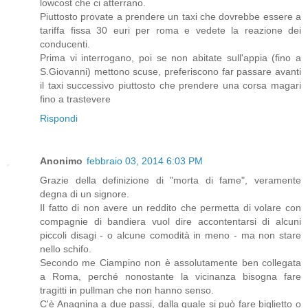
lowcost che ci atterrano.
Piuttosto provate a prendere un taxi che dovrebbe essere a
tariffa fissa 30 euri per roma e vedete la reazione dei
conducenti.
Prima vi interrogano, poi se non abitate sull'appia (fino a
S.Giovanni) mettono scuse, preferiscono far passare avanti
il taxi successivo piuttosto che prendere una corsa magari
fino a trastevere
Rispondi
Anonimo
febbraio 03, 2014 6:03 PM
Grazie della definizione di "morta di fame", veramente
degna di un signore.
Il fatto di non avere un reddito che permetta di volare con
compagnie di bandiera vuol dire accontentarsi di alcuni
piccoli disagi - o alcune comodità in meno - ma non stare
nello schifo.
Secondo me Ciampino non è assolutamente ben collegata
a Roma, perché nonostante la vicinanza bisogna fare
tragitti in pullman che non hanno senso.
C'è Anagnina a due passi, dalla quale si può fare biglietto o