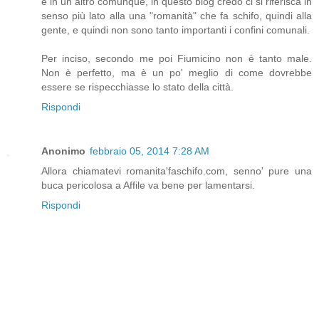
è in un altro comunque, in questo blog credo ci si riferisca in
senso più lato alla una "romanità" che fa schifo, quindi alla
gente, e quindi non sono tanto importanti i confini comunali.
Per inciso, secondo me poi Fiumicino non è tanto male.
Non è perfetto, ma è un po' meglio di come dovrebbe
essere se rispecchiasse lo stato della città.
Rispondi
Anonimo
febbraio 05, 2014 7:28 AM
Allora chiamatevi romanita'faschifo.com, senno' pure una
buca pericolosa a Affile va bene per lamentarsi.
Rispondi