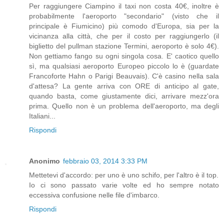
Per raggiungere Ciampino il taxi non costa 40€, inoltre è
probabilmente l'aeroporto "secondario" (visto che il
principale è Fiumicino) più comodo d'Europa, sia per la
vicinanza alla città, che per il costo per raggiungerlo (il
biglietto del pullman stazione Termini, aeroporto è solo 4€).
Non gettiamo fango su ogni singola cosa. E' caotico quello
sì, ma qualsiasi aeroporto Europeo piccolo lo è (guardate
Francoforte Hahn o Parigi Beauvais). C'è casino nella sala
d'attesa? La gente arriva con ORE di anticipo al gate,
quando basta, come giustamente dici, arrivare mezz'ora
prima. Quello non è un problema dell'aeroporto, ma degli
Italiani...
Rispondi
Anonimo
febbraio 03, 2014 3:33 PM
Mettetevi d'accordo: per uno è uno schifo, per l'altro è il top.
Io ci sono passato varie volte ed ho sempre notato
eccessiva confusione nelle file d'imbarco.
Rispondi