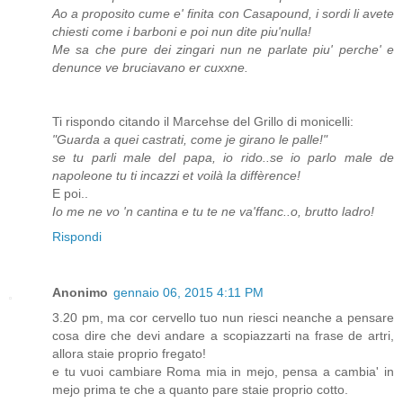
Ao a proposito cume e' finita con Casapound, i sordi li avete
chiesti come i barboni e poi nun dite piu'nulla!
Me sa che pure dei zingari nun ne parlate piu' perche' e
denunce ve bruciavano er cuxxne.
Ti rispondo citando il Marcehse del Grillo di monicelli:
"Guarda a quei castrati, come je girano le palle!"
se tu parli male del papa, io rido..se io parlo male de
napoleone tu ti incazzi et voilà la diffèrence!
E poi..
Io me ne vo 'n cantina e tu te ne va'ffanc..o, brutto ladro!
Rispondi
Anonimo
gennaio 06, 2015 4:11 PM
3.20 pm, ma cor cervello tuo nun riesci neanche a pensare
cosa dire che devi andare a scopiazzarti na frase de artri,
allora staie proprio fregato!
e tu vuoi cambiare Roma mia in mejo, pensa a cambia' in
mejo prima te che a quanto pare staie proprio cotto.