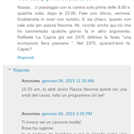
Naaaa... ci passeggio con la canina solo prima delle 8.00 e,
qualche volta, dopo le 23.00. Fate uno sforzo, semmai.
Godetevela in orari non turistici. E sia chiaro, questo non
vale solo per piazza Navona. Ah, ricordo anche qui ciò che
ho rammentato qualche giorno fa in altro argomento.
Raffaele La Capria già nel 1975 definiva la festa "una
scomposta fiera paesana ". Nel 1975, quarant'anni fa.
Capito?
Rispondi
Risposte
Anonimo
gennaio 06, 2015 11:30 AM
10.33 am, tu abiti vicino Piazza Navona quindi sei una
snob del caxxo, tutto un programma chi sei!
Anonimo
gennaio 06, 2015 2:05 PM
Ti invece sei un caxxone inutile!
Rose ha ragione.
Io ci andavo da bambino e me la ricordo come una