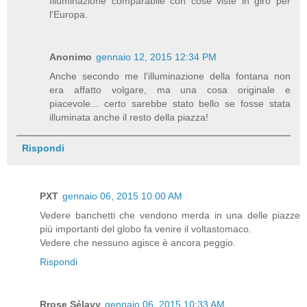
Illuminazione comparabile con cose viste in giro per
l'Europa.
Anonimo
gennaio 12, 2015 12:34 PM
Anche secondo me l'illuminazione della fontana non
era affatto volgare, ma una cosa originale e
piacevole... certo sarebbe stato bello se fosse stata
illuminata anche il resto della piazza!
Rispondi
PXT
gennaio 06, 2015 10:00 AM
Vedere banchetti che vendono merda in una delle piazze
più importanti del globo fa venire il voltastomaco.
Vedere che nessuno agisce è ancora peggio.
Rispondi
Rrose Sélavy
gennaio 06, 2015 10:33 AM