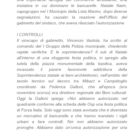
iniziativa in cui dominano le bancarelle. Natalie Naim,
capogruppo nel I Municipio della Lista Marino, dopo diverse
segnalazioni, ha causato la reazione dell'Ufficio del
gabinetto del sindaco, che aveva rilasciato l'autorizzazione.
I CONTROLLI
Il vicecapo di gabinetto, Vincenzo Vastola, ha scritto al
comando del I Gruppo della Polizia municipale, chiedendo
rapide verifiche. E le soprintendenze? Il suk di Natale
all'interno di una sfuggente festa politica, in spregio alla
tutela della piazza monumentale della basilica, aveva
incassato il parere favorevole addirittura della
Soprintendenza statale ai beni architettonici, nell'ambito del
tavolo tecnico sul decoro tra Mibact e Campidoglio
coordinato da Federica Galloni, che all'epoca (era
novembre scorso) era direttore regionale dei Beni culturali.
Oggi la Galloni spiega: «Noi abbiamo autorizzato nel
quadrante conforme alla scheda delle Osp una festa politica
di Forza Italia. Solo oggi sono stata avvisata che è diventata
un mercatino di bancarelle e che hanno mandato i vigili
urbani a fare controlli. Noi non abbiamo autorizzato
proroghe. Abbiamo dato un'unica autorizzazione per una