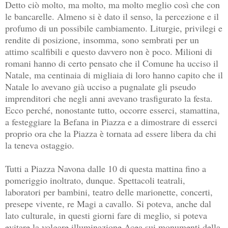
Detto ciò molto, ma molto, ma molto meglio così che con
le bancarelle. Almeno si è dato il senso, la percezione e il
profumo di un possibile cambiamento. Liturgie, privilegi e
rendite di posizione, insomma, sono sembrati per un
attimo scalfibili e questo davvero non è poco. Milioni di
romani hanno di certo pensato che il Comune ha ucciso il
Natale, ma centinaia di migliaia di loro hanno capito che il
Natale lo avevano già ucciso a pugnalate gli pseudo
imprenditori che negli anni avevano trasfigurato la festa.
Ecco perché, nonostante tutto, occorre esserci, stamattina,
a festeggiare la Befana in Piazza e a dimostrare di esserci
proprio ora che la Piazza è tornata ad essere libera da chi
la teneva ostaggio.
Tutti a Piazza Navona dalle 10 di questa mattina fino a
pomeriggio inoltrato, dunque. Spettacoli teatrali,
laboratori per bambini, teatro delle marionette, concerti,
presepe vivente, re Magi a cavallo. Si poteva, anche dal
lato culturale, in questi giorni fare di meglio, si poteva
evitare la volgare illuminazione Acea sui monumenti della