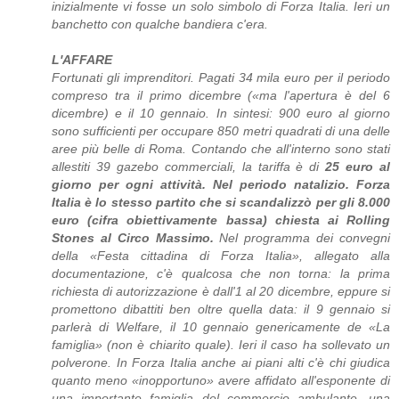
inizialmente vi fosse un solo simbolo di Forza Italia. Ieri un
banchetto con qualche bandiera c'era.
L'AFFARE
Fortunati gli imprenditori. Pagati 34 mila euro per il periodo
compreso tra il primo dicembre («ma l'apertura è del 6
dicembre) e il 10 gennaio. In sintesi: 900 euro al giorno
sono sufficienti per occupare 850 metri quadrati di una delle
aree più belle di Roma. Contando che all'interno sono stati
allestiti 39 gazebo commerciali, la tariffa è di
25 euro al
giorno per ogni attività. Nel periodo natalizio. Forza
Italia è lo stesso partito che si scandalizzò per gli 8.000
euro (cifra obiettivamente bassa) chiesta ai Rolling
Stones al Circo Massimo.
Nel programma dei convegni
della «Festa cittadina di Forza Italia», allegato alla
documentazione, c'è qualcosa che non torna: la prima
richiesta di autorizzazione è dall'1 al 20 dicembre, eppure si
promettono dibattiti ben oltre quella data: il 9 gennaio si
parlerà di Welfare, il 10 gennaio genericamente de «La
famiglia» (non è chiarito quale). Ieri il caso ha sollevato un
polverone. In Forza Italia anche ai piani alti c'è chi giudica
quanto meno «inopportuno» avere affidato all'esponente di
una importante famiglia del commercio ambulante, una