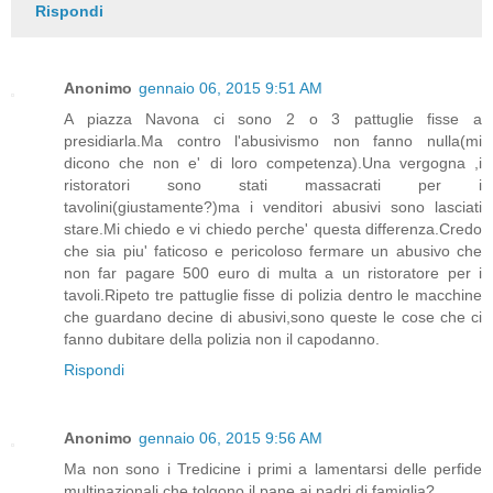
Rispondi
Anonimo
gennaio 06, 2015 9:51 AM
A piazza Navona ci sono 2 o 3 pattuglie fisse a
presidiarla.Ma contro l'abusivismo non fanno nulla(mi
dicono che non e' di loro competenza).Una vergogna ,i
ristoratori sono stati massacrati per i
tavolini(giustamente?)ma i venditori abusivi sono lasciati
stare.Mi chiedo e vi chiedo perche' questa differenza.Credo
che sia piu' faticoso e pericoloso fermare un abusivo che
non far pagare 500 euro di multa a un ristoratore per i
tavoli.Ripeto tre pattuglie fisse di polizia dentro le macchine
che guardano decine di abusivi,sono queste le cose che ci
fanno dubitare della polizia non il capodanno.
Rispondi
Anonimo
gennaio 06, 2015 9:56 AM
Ma non sono i Tredicine i primi a lamentarsi delle perfide
multinazionali che tolgono il pane ai padri di famiglia?