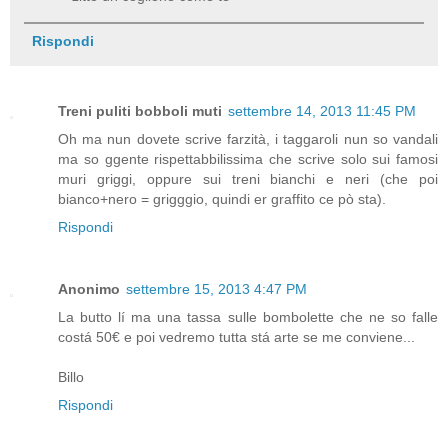
Rispondi
Treni puliti bobboli muti
settembre 14, 2013 11:45 PM
Oh ma nun dovete scrive farzità, i taggaroli nun so vandali
ma so ggente rispettabbilissima che scrive solo sui famosi
muri griggi, oppure sui treni bianchi e neri (che poi
bianco+nero = grigggio, quindi er graffito ce pò sta).
Rispondi
Anonimo
settembre 15, 2013 4:47 PM
La butto lí ma una tassa sulle bombolette che ne so falle
costá 50€ e poi vedremo tutta stá arte se me conviene...
Billo
Rispondi