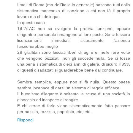
I mali di Roma (ma dell'italia in generale) nascono tutti dalla
sistematica mancanza di sanzione a chi non fà il proprio
lavoro o a chi delinque.
In questo caso:
1)L'ATAC non sà svolgere la propria funzione, eppure
dirigenti e personale rimangono al loro posto. Se ci fossero
licenziamenti immediati, sicuramente l'azienda
funzionerebbe meglio
2)I graffitari sono lasciati liberi di agire e, nelle rare volte
che vengono pizzicati, non gli succede nulla. Se ci fosse
una pena sistematica di dieci anni di galera, di sicuro il 99%
di questi disadattati si guarderebbe bene dal continuare.
Sembra semplice, eppure non si fà nulla. Questo paese
sembra incapace di darsi un sistema di regole efficace.
Il buonismo dilagante è soltanto la scusa di una società in
ginocchio ed incapace di reagire.
E chi cerac di farlo viene sistematicamente fatto passare
per nazista, razzista, populista, etc, etc.
Rispondi