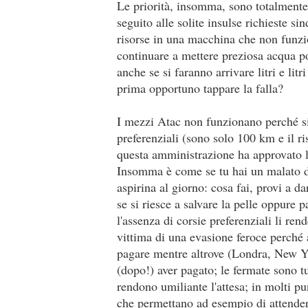
Le priorità, insomma, sono totalmente 
seguito alle solite insulse richieste s
risorse in una macchina che non funzi
continuare a mettere preziosa acqua po
anche se si faranno arrivare litri e li
prima opportuno tappare la falla?
I mezzi Atac non funzionano perché si
preferenziali (sono solo 100 km e il r
questa amministrazione ha approvato l
Insomma è come se tu hai un malato di
aspirina al giorno: cosa fai, provi a d
se si riesce a salvare la pelle oppure 
l'assenza di corsie preferenziali li ren
vittima di una evasione feroce perché
pagare mentre altrove (Londra, New Yor
(dopo!) aver pagato; le fermate sono t
rendono umiliante l'attesa; in molti pun
che permettano ad esempio di attender