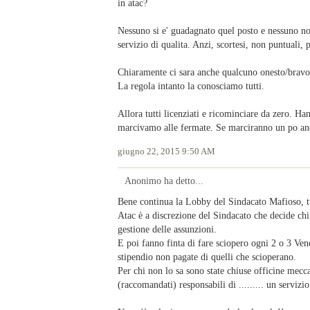
in atac?
Nessuno si e' guadagnato quel posto e nessuno nob
servizio di qualita. Anzi, scortesi, non puntuali, p
Chiaramente ci sara anche qualcuno onesto/bravo
La regola intanto la conosciamo tutti.
Allora tutti licenziati e ricominciare da zero. H
marcivamo alle fermate. Se marciranno un po anc
giugno 22, 2015 9:50 AM
Anonimo ha detto...
Bene continua la Lobby del Sindacato Mafioso, tu
Atac è a discrezione del Sindacato che decide ch
gestione delle assunzioni.
E poi fanno finta di fare sciopero ogni 2 o 3 Ven
stipendio non pagate di quelli che scioperano.
Per chi non lo sa sono state chiuse officine mecca
(raccomandati) responsabili di ......... un servizi