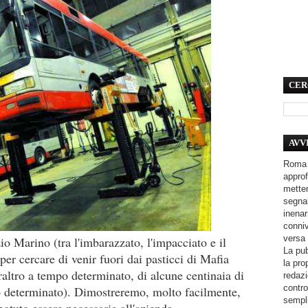
CER
AVV
Roma 
approf
metter
segnal
inenar
conniv
versa 
io Marino (tra l'imbarazzato, l'impacciato e il
La pub
 per cercare di venir fuori dai pasticci di Mafia
la pro
raltro a tempo determinato, di alcune centinaia di
redazi
contro
po determinato). Dimostreremo, molto facilmente,
sempli
potuto essere necessarie all'azienda