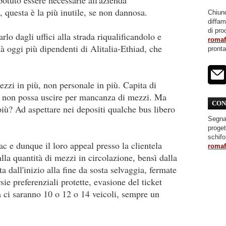
 questa è la più inutile, se non dannosa.
Chiunq
diffa
di pro
rlo dagli uffici alla strada riqualificandolo e
roma
 oggi più dipendenti di Alitalia-Ethiad, che
pront
zi in più, non personale in più. Capita di
ale non possa uscire per mancanza di mezzi. Ma
CON
più? Ad aspettare nei depositi qualche bus libero
Segnal
proget
schifo
 e dunque il loro appeal presso la clientela
roma
lla quantità di mezzi in circolazione, bensì dalla
a dall'inizio alla fine da sosta selvaggia, fermate
sie preferenziali protette, evasione del ticket
a ci saranno 10 o 12 o 14 veicoli, sempre un