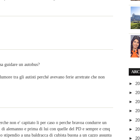
ssa guidare un autobus?
ARC
umore tra gli autisti perché avevano ferie arretrate che non
►
2
►
2
►
2
►
2
►
2
rche non e' capitato li per caso o perche bravoa condurre un
i di alemanno e prima di lui con quelle del PD e sempre e cmq
►
2
o stipendio a una baldracca di cubista buona a un cazzo assunta
►
2