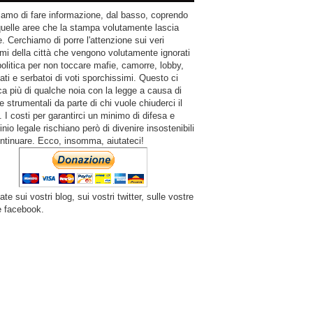
amo di fare informazione, dal basso, coprendo
quelle aree che la stampa volutamente lascia
. Cerchiamo di porre l'attenzione sui veri
mi della città che vengono volutamente ignorati
politica per non toccare mafie, camorre, lobby,
ati e serbatoi di voti sporchissimi. Questo ci
a più di qualche noia con la legge a causa di
e strumentali da parte di chi vuole chiuderci il
 I costi per garantirci un minimo di difesa e
inio legale rischiano però di divenire insostenibili
ntinuare. Ecco, insomma, aiutateci!
ate sui vostri blog, sui vostri twitter, sulle vostre
e facebook.