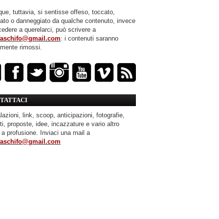
ue, tuttavia, si sentisse offeso, toccato,
mato o danneggiato da qualche contenuto, invece
cedere a querelarci, può scrivere a
faschifo@gmail.com
: i contenuti saranno
amente rimossi.
TATTACI
azioni, link, scoop, anticipazioni, fotografie,
ti, proposte, idee, incazzature e vario altro
 a profusione. Inviaci una mail a
faschifo@gmail.com