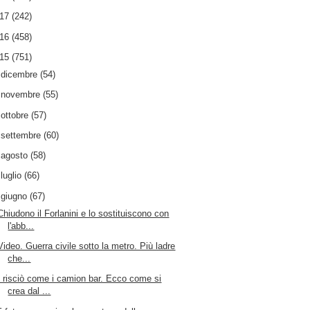
017
(242)
016
(458)
015
(751)
►
dicembre
(54)
►
novembre
(55)
►
ottobre
(57)
►
settembre
(60)
►
agosto
(58)
►
luglio
(66)
▼
giugno
(67)
Chiudono il Forlanini e lo sostituiscono con
l'abb...
Video. Guerra civile sotto la metro. Più ladre
che...
I risciò come i camion bar. Ecco come si
crea dal ...