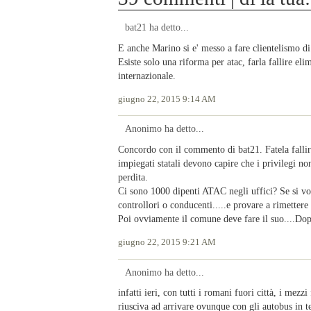
bat21 ha detto...
E anche Marino si e' messo a fare clientelismo di
Esiste solo una riforma per atac, farla fallire elim
internazionale.
giugno 22, 2015 9:14 AM
Anonimo ha detto...
Concordo con il commento di bat21. Fatela fallir
impiegati statali devono capire che i privilegi no
perdita.
Ci sono 1000 dipenti ATAC negli uffici? Se si v
controllori o conducenti.....e provare a rimettere
Poi ovviamente il comune deve fare il suo....Doppi
giugno 22, 2015 9:21 AM
Anonimo ha detto...
infatti ieri, con tutti i romani fuori città, i mezz
riusciva ad arrivare ovunque con gli autobus in