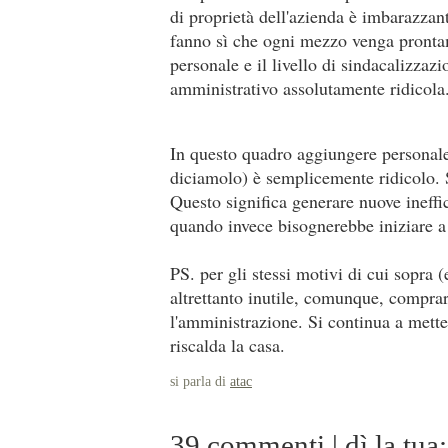
di proprietà dell'azienda è imbarazzant
fanno sì che ogni mezzo venga prontame
personale e il livello di sindacalizzaz
amministrativo assolutamente ridicola
In questo quadro aggiungere personale
diciamolo) è semplicemente ridicolo. S
Questo significa generare nuove ineffici
quando invece bisognerebbe iniziare a d
PS. per gli stessi motivi di cui sopra 
altrettanto inutile, comunque, compra
l'amministrazione. Si continua a mett
riscalda la casa.
si parla di
atac
39 commenti | dì la tua: