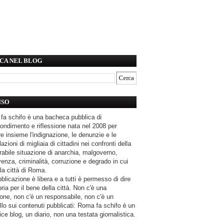
CA NEL BLOG
ISO
fa schifo è una bacheca pubblica di
ondimento e riflessione nata nel 2008 per
e insieme l'indignazione, le denunzie e le
azioni di migliaia di cittadini nei confronti della
rabile situazione di anarchia, malgoverno,
enza, criminalità, corruzione e degrado in cui
la città di Roma.
blicazione è libera e a tutti è permesso di dire
pria per il bene della città. Non c'è una
one, non c'è un responsabile, non c'è un
llo sui contenuti pubblicati: Roma fa schifo è un
ce blog, un diario, non una testata giornalistica.