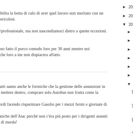
►
2
ilita la botta di culo di aver quel lavoro non meritato con un
►
2
ericolosi.
▼
2
/professionale, ma non nascondiamoci dietro a queste eccezioni.
anno fatto il porco comodo loro per 30 anni mentre noi
he loro a me non dispiacera affatto.
tti sanno anche le formiche che la gestione delle assunzioni in
i mettere dentro, comprare solo Autobus non frutta come la
erdì facendo risparmiare Gasolio per i mezzi fermi e giornate di
niche dell'Atac perché non c'èra più posto per i dirigenti assunti
o di merda!