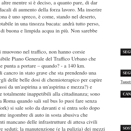
altre mentre si è deciso, a quanto pare, di dar
indacali di aumento della forza lavoro. Ma inserire
ona è uno spreco, è come, stando nel deserto,
tabile in una tinozza bucata: andrà tutto perso,
tri di buona e limpida acqua in più. Non sarebbe
 muovono nel traffico, non hanno corsie
SEG
isibile Piano Generale del Traffico Urbano che
e punta a portare – quando? - a 140 km.
 cancro in stato grave che sta prendendo una
SEG
argli delle belle dosi di chemioterapico per capire
Tweet
passi da un'aspirina a un'aspirina e mezza?) e
de totalmente inappetibili alla cittadinanza; sono
CAN
 a Roma quando sali sul bus lo puoi fare senza
k) si sale solo da davanti e si entra solo dopo
utte ingombre di auto in sosta abusiva che
ti mancano delle infrastrutture di attesa civili
e seduti; la manutenzione (e la pulizia) dei mezzi
SOS