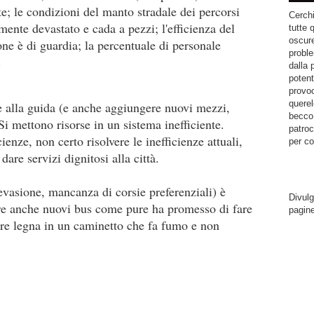
e; le condizioni del manto stradale dei percorsi
Cerchi
nte devastato e cada a pezzi; l'efficienza del
tutte 
oscure
ione è di guardia; la percentuale di personale
proble
.
dalla 
potent
provoc
querel
 alla guida (e anche aggiungere nuovi mezzi,
becco.
i mettono risorse in un sistema inefficiente.
patroc
enze, non certo risolvere le inefficienze attuali,
per co
are servizi dignitosi alla città.
(evasione, mancanza di corsie preferenziali) è
Divulg
re anche nuovi bus come pure ha promesso di fare
pagin
ere legna in un caminetto che fa fumo e non