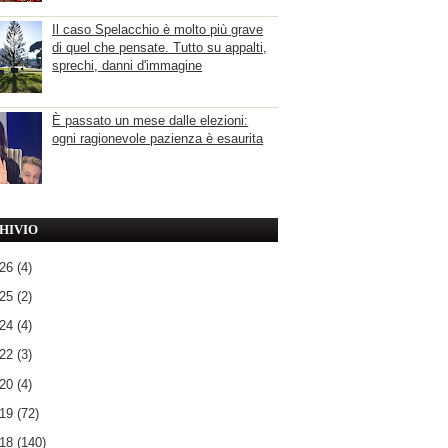
Il caso Spelacchio è molto più grave
di quel che pensate. Tutto su appalti,
sprechi, danni d'immagine
È passato un mese dalle elezioni:
ogni ragionevole pazienza è esaurita
HIVIO
026
(4)
025
(2)
024
(4)
022
(3)
020
(4)
019
(72)
018
(140)