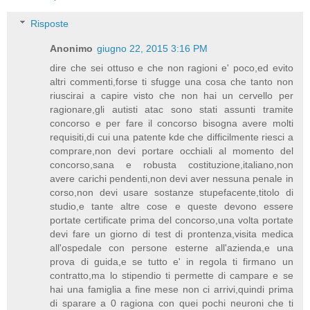
Risposte
Anonimo
giugno 22, 2015 3:16 PM
dire che sei ottuso e che non ragioni e' poco,ed evito
altri commenti,forse ti sfugge una cosa che tanto non
riuscirai a capire visto che non hai un cervello per
ragionare,gli autisti atac sono stati assunti tramite
concorso e per fare il concorso bisogna avere molti
requisiti,di cui una patente kde che difficilmente riesci a
comprare,non devi portare occhiali al momento del
concorso,sana e robusta costituzione,italiano,non
avere carichi pendenti,non devi aver nessuna penale in
corso,non devi usare sostanze stupefacente,titolo di
studio,e tante altre cose e queste devono essere
portate certificate prima del concorso,una volta portate
devi fare un giorno di test di prontenza,visita medica
all'ospedale con persone esterne all'azienda,e una
prova di guida,e se tutto e' in regola ti firmano un
contratto,ma lo stipendio ti permette di campare e se
hai una famiglia a fine mese non ci arrivi,quindi prima
di sparare a 0 ragiona con quei pochi neuroni che ti