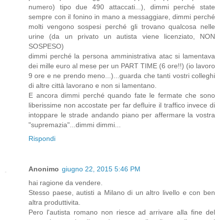
numero) tipo due 490 attaccati...), dimmi perché state
sempre con il fonino in mano a messaggiare, dimmi perché
molti vengono sospesi perché gli trovano qualcosa nelle
urine (da un privato un autista viene licenziato, NON
SOSPESO)
dimmi perché la persona amministrativa atac si lamentava
dei mille euro al mese per un PART TIME (6 ore!!) (io lavoro
9 ore e ne prendo meno...)...guarda che tanti vostri colleghi
di altre città lavorano e non si lamentano.
E ancora dimmi perché quando fate le fermate che sono
liberissime non accostate per far defluire il traffico invece di
intoppare le strade andando piano per affermare la vostra
"supremazia"...dimmi dimmi...
Rispondi
Anonimo
giugno 22, 2015 5:46 PM
hai ragione da vendere.
Stesso paese, autisti a Milano di un altro livello e con ben
altra produttivita.
Pero l'autista romano non riesce ad arrivare alla fine del