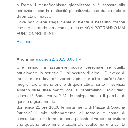
a Roma il menefreghismo globalizzato si è sposato alla
perfezione con la mafiosità globalizzata che dal singolo è
diventata di massa.
Dove non gliene frega niente di niente a nessuno, tranne
che per il proprio tornaconto, le cose NON POTRANNO MAI
FUNZIONARE BENE.
Rispondi
Anonimo
giugno 22, 2015 8:06 PM
Che senso ha assumere nuovo personale se quello
attualmente in servizio "... si occupa di altro....." invece di
fare il proprio lavoro? (vorrei capire per altro qual'è?) Anzi
meglio fare a meno anche di quelli attualmente in servizio
almeno sulle linee metro, cosi si risparmiano i soldi degli
stipendi!! Sono cattivo? Ve lo spiego subito il perche di
questo ragionamento:
domenica 21 ore 18,00 fermata metro di Piazza di Spagna
"striscio" il mio abbonamento al tornello e come di
consuetudine mi fermo appena passato il varco per evitare
che qualche furbo mi si attacchi alle spalle, ma una spinta