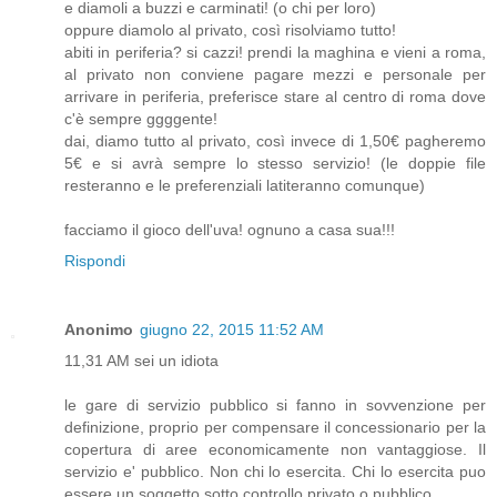
e diamoli a buzzi e carminati! (o chi per loro)
oppure diamolo al privato, così risolviamo tutto!
abiti in periferia? si cazzi! prendi la maghina e vieni a roma,
al privato non conviene pagare mezzi e personale per
arrivare in periferia, preferisce stare al centro di roma dove
c'è sempre ggggente!
dai, diamo tutto al privato, così invece di 1,50€ pagheremo
5€ e si avrà sempre lo stesso servizio! (le doppie file
resteranno e le preferenziali latiteranno comunque)
facciamo il gioco dell'uva! ognuno a casa sua!!!
Rispondi
Anonimo
giugno 22, 2015 11:52 AM
11,31 AM sei un idiota
le gare di servizio pubblico si fanno in sovvenzione per
definizione, proprio per compensare il concessionario per la
copertura di aree economicamente non vantaggiose. Il
servizio e' pubblico. Non chi lo esercita. Chi lo esercita puo
essere un soggetto sotto controllo privato o pubblico.