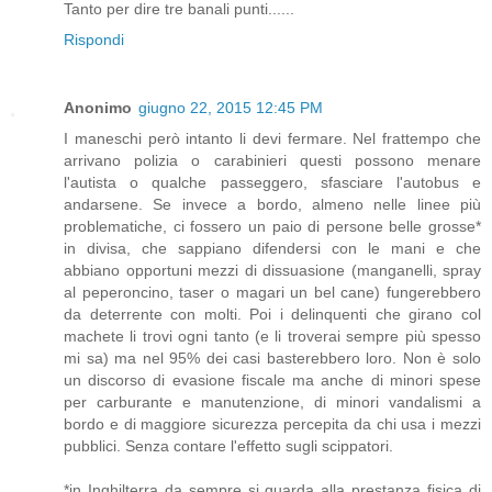
Tanto per dire tre banali punti......
Rispondi
Anonimo
giugno 22, 2015 12:45 PM
I maneschi però intanto li devi fermare. Nel frattempo che
arrivano polizia o carabinieri questi possono menare
l'autista o qualche passeggero, sfasciare l'autobus e
andarsene. Se invece a bordo, almeno nelle linee più
problematiche, ci fossero un paio di persone belle grosse*
in divisa, che sappiano difendersi con le mani e che
abbiano opportuni mezzi di dissuasione (manganelli, spray
al peperoncino, taser o magari un bel cane) fungerebbero
da deterrente con molti. Poi i delinquenti che girano col
machete li trovi ogni tanto (e li troverai sempre più spesso
mi sa) ma nel 95% dei casi basterebbero loro. Non è solo
un discorso di evasione fiscale ma anche di minori spese
per carburante e manutenzione, di minori vandalismi a
bordo e di maggiore sicurezza percepita da chi usa i mezzi
pubblici. Senza contare l'effetto sugli scippatori.
*in Inghilterra da sempre si guarda alla prestanza fisica di