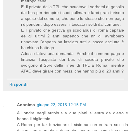
metropolitana.
E' il privato della TPL che svuotava i serbatoi di gasolio
dai bus per riempire i suoi pullman e farci gran turismo
a spese del comune, che poi è lo stesso che non paga
i dipendenti dopo essersi intascato i soldi dal comune.
È il privato che gestiva gli scuolabus di roma capitale
ee gli ultimi 2 anni sapendo che nn gli avrebbero
rinnovato l'appalto ha lasciato tutti a bocca asciutta è
ha chiuso bottega.
Adesso fatevi una domanda :Perche il comune paga e
finanzia l'acquisto dei bus di società private che
svolgono il 25% delle linee di TPL a Roma, mentre
ATAC deve girare con mezzi che hanno più di 20 anni ?
Rispondi
Anonimo
giugno 22, 2015 12:15 PM
A Londra negli autobus a due piani si entra da dietro e
hanno il bigliettaio.
A Roma per far funzionare il sistema con entrata solo da
davanti ogni autobus dovrebbe avere un paio di cristoni