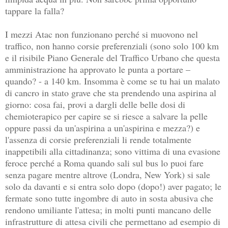
tappare la falla?
I mezzi Atac non funzionano perché si muovono nel
traffico, non hanno corsie preferenziali (sono solo 100 km
e il risibile Piano Generale del Traffico Urbano che questa
amministrazione ha approvato le punta a portare –
quando? - a 140 km. Insomma è come se tu hai un malato
di cancro in stato grave che sta prendendo una aspirina al
giorno: cosa fai, provi a dargli delle belle dosi di
chemioterapico per capire se si riesce a salvare la pelle
oppure passi da un'aspirina a un'aspirina e mezza?) e
l'assenza di corsie preferenziali li rende totalmente
inappetibili alla cittadinanza; sono vittima di una evasione
feroce perché a Roma quando sali sul bus lo puoi fare
senza pagare mentre altrove (Londra, New York) si sale
solo da davanti e si entra solo dopo (dopo!) aver pagato; le
fermate sono tutte ingombre di auto in sosta abusiva che
rendono umiliante l'attesa; in molti punti mancano delle
infrastrutture di attesa civili che permettano ad esempio di