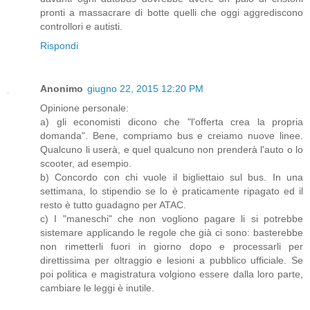
pronti a massacrare di botte quelli che oggi aggrediscono
controllori e autisti.
Rispondi
Anonimo
giugno 22, 2015 12:20 PM
Opinione personale:
a) gli economisti dicono che "l'offerta crea la propria
domanda". Bene, compriamo bus e creiamo nuove linee.
Qualcuno li userà, e quel qualcuno non prenderà l'auto o lo
scooter, ad esempio.
b) Concordo con chi vuole il bigliettaio sul bus. In una
settimana, lo stipendio se lo è praticamente ripagato ed il
resto è tutto guadagno per ATAC.
c) I "maneschi" che non vogliono pagare li si potrebbe
sistemare applicando le regole che già ci sono: basterebbe
non rimetterli fuori in giorno dopo e processarli per
direttissima per oltraggio e lesioni a pubblico ufficiale. Se
poi politica e magistratura volgiono essere dalla loro parte,
cambiare le leggi è inutile.