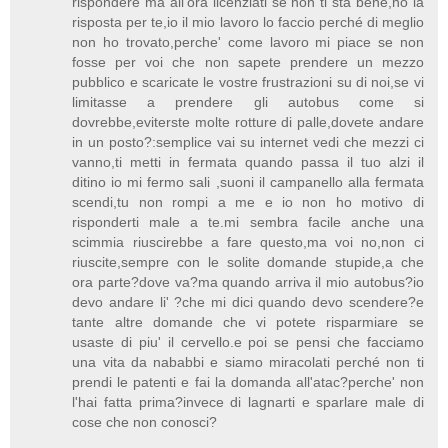
rispondere ma all'ora licenziati se non ti sta bene,ho la
risposta per te,io il mio lavoro lo faccio perché di meglio
non ho trovato,perche' come lavoro mi piace se non
fosse per voi che non sapete prendere un mezzo
pubblico e scaricate le vostre frustrazioni su di noi,se vi
limitasse a prendere gli autobus come si
dovrebbe,eviterste molte rotture di palle,dovete andare
in un posto?:semplice vai su internet vedi che mezzi ci
vanno,ti metti in fermata quando passa il tuo alzi il
ditino io mi fermo sali ,suoni il campanello alla fermata
scendi,tu non rompi a me e io non ho motivo di
risponderti male a te.mi sembra facile anche una
scimmia riuscirebbe a fare questo,ma voi no,non ci
riuscite,sempre con le solite domande stupide,a che
ora parte?dove va?ma quando arriva il mio autobus?io
devo andare li' ?che mi dici quando devo scendere?e
tante altre domande che vi potete risparmiare se
usaste di piu' il cervello.e poi se pensi che facciamo
una vita da nababbi e siamo miracolati perché non ti
prendi le patenti e fai la domanda all'atac?perche' non
l'hai fatta prima?invece di lagnarti e sparlare male di
cose che non conosci?