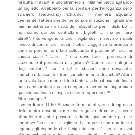
mi butta in avanti e uno straniero si infila nel varco agitando
un biglietto. Arrabbiato per la spinta e per l'arroganza dello
straniero (peruviano) richiamo, in maniera alquanto
veemente, l'attenzione del personale di stazione il quale alle
mie rimostranze mi risponde indispettito per il disturbo"...
non siamo qui per controllare i biglietti .... ma per fare
altro!!". Intervengono anche i vigilantes in servizio i quali
invece di controllare i nostri titoli di viaggio se la prendono
con me perche ho urlato sollevando il problema!!. Ora mi
chiedo cos'è "..l'altro ..." che deve fare il personale di
stazione o il personale di vigilanza? Controllare l'integrità
degli impianti? non lo fà! le stazioni sono devastate,
sporche e fatiscenti. I treni completamente devastati!! Allora
tanto vale fare a meno di tutti tanto alla fine il risultato finale
non cambierebbe ma in compenso avremmo risparmiato
qualche centinaia di migliaia di euro ogni mese!!!
Altro esempio?:
- venerdi ore 11,50 Stazione Termini, al varco di ingresso
della metro davanti a me una ragazza di colore, chiede
all'addetta di poter passare, l'addetta giustamente gli dice
che deve "strisciare" il biglietto. La ragazza con una faccia
ingenua gli risponde che il biglietto non c'è l'ha, allora vai
alla macchinetta e fallo replica l'addetta. Risposta della