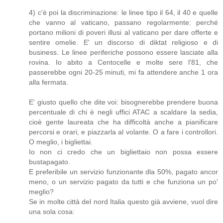
4) c'è poi la discriminazione: le linee tipo il 64, il 40 e quelle
che vanno al vaticano, passano regolarmente: perché
portano milioni di poveri illusi al vaticano per dare offerte e
sentire omelie. E' un discorso di diktat religioso e di
business. Le linee periferiche possono essere lasciate alla
rovina. Io abito a Centocelle e molte sere l'81, che
passerebbe ogni 20-25 minuti, mi fa attendere anche 1 ora
alla fermata.
E' giusto quello che dite voi: bisognerebbe prendere buona
percentuale di chi è negli uffici ATAC a scaldare la sedia,
cioè gente laureata che ha difficoltà anche a pianificare
percorsi e orari, e piazzarla al volante. O a fare i controllori.
O meglio, i bigliettai.
Io non ci credo che un bigliettaio non possa essere
bustapagato.
E preferibile un servizio funzionante dla 50%, pagato ancor
meno, o un servizio pagato da tutti e che funziona un po'
meglio?
Se in molte città del nord Italia questo già avviene, vuol dire
una sola cosa: