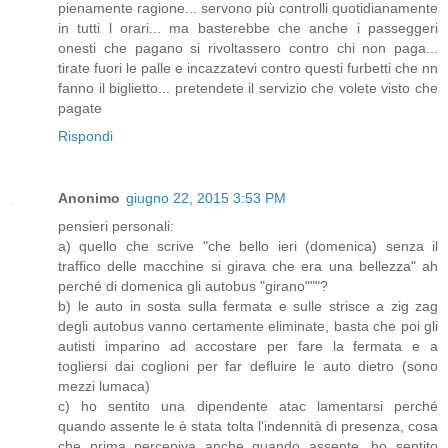
pienamente ragione... servono più controlli quotidianamente
in tutti l orari... ma basterebbe che anche i passeggeri
onesti che pagano si rivoltassero contro chi non paga...
tirate fuori le palle e incazzatevi contro questi furbetti che nn
fanno il biglietto... pretendete il servizio che volete visto che
pagate
Rispondi
Anonimo
giugno 22, 2015 3:53 PM
pensieri personali:
a) quello che scrive "che bello ieri (domenica) senza il
traffico delle macchine si girava che era una bellezza" ah
perché di domenica gli autobus "girano"""?
b) le auto in sosta sulla fermata e sulle strisce a zig zag
degli autobus vanno certamente eliminate, basta che poi gli
autisti imparino ad accostare per fare la fermata e a
togliersi dai coglioni per far defluire le auto dietro (sono
mezzi lumaca)
c) ho sentito una dipendente atac lamentarsi perché
quando assente le è stata tolta l'indennità di presenza, cosa
che prima percepiva anche quando assente, ho sentito