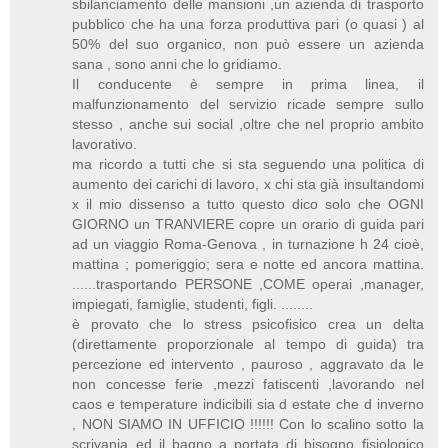
sbilanciamento delle mansioni ,un azienda di trasporto
pubblico che ha una forza produttiva pari (o quasi ) al
50% del suo organico, non può essere un azienda
sana , sono anni che lo gridiamo.
Il conducente è sempre in prima linea, il
malfunzionamento del servizio ricade sempre sullo
stesso , anche sui social ,oltre che nel proprio ambito
lavorativo.
ma ricordo a tutti che si sta seguendo una politica di
aumento dei carichi di lavoro, x chi sta già insultandomi
x il mio dissenso a tutto questo dico solo che OGNI
GIORNO un TRANVIERE copre un orario di guida pari
ad un viaggio Roma-Genova , in turnazione h 24 cioè,
mattina ; pomeriggio; sera e notte ed ancora mattina.
......trasportando PERSONE ,COME operai ,manager,
impiegati, famiglie, studenti, figli. ........
è provato che lo stress psicofisico crea un delta
(direttamente proporzionale al tempo di guida) tra
percezione ed intervento , pauroso , aggravato da le
non concesse ferie ,mezzi fatiscenti ,lavorando nel
caos e temperature indicibili sia d estate che d inverno
, NON SIAMO IN UFFICIO !!!!!! Con lo scalino sotto la
scrivania ed il bagno a portata di bisogno fisiologico