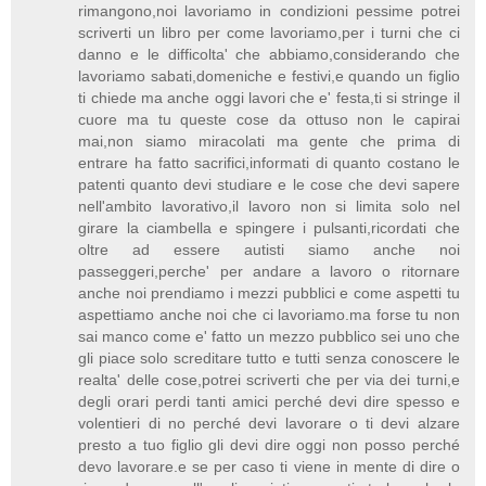
rimangono,noi lavoriamo in condizioni pessime potrei
scriverti un libro per come lavoriamo,per i turni che ci
danno e le difficolta' che abbiamo,considerando che
lavoriamo sabati,domeniche e festivi,e quando un figlio
ti chiede ma anche oggi lavori che e' festa,ti si stringe il
cuore ma tu queste cose da ottuso non le capirai
mai,non siamo miracolati ma gente che prima di
entrare ha fatto sacrifici,informati di quanto costano le
patenti quanto devi studiare e le cose che devi sapere
nell'ambito lavorativo,il lavoro non si limita solo nel
girare la ciambella e spingere i pulsanti,ricordati che
oltre ad essere autisti siamo anche noi
passeggeri,perche' per andare a lavoro o ritornare
anche noi prendiamo i mezzi pubblici e come aspetti tu
aspettiamo anche noi che ci lavoriamo.ma forse tu non
sai manco come e' fatto un mezzo pubblico sei uno che
gli piace solo screditare tutto e tutti senza conoscere le
realta' delle cose,potrei scriverti che per via dei turni,e
degli orari perdi tanti amici perché devi dire spesso e
volentieri di no perché devi lavorare o ti devi alzare
presto a tuo figlio gli devi dire oggi non posso perché
devo lavorare.e se per caso ti viene in mente di dire o