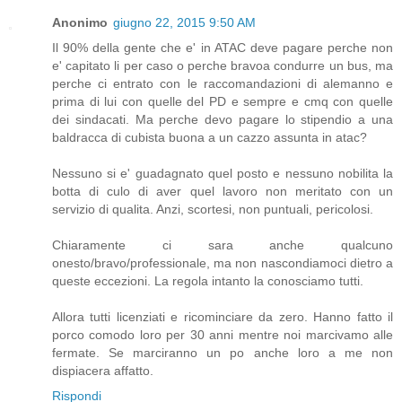
Anonimo
giugno 22, 2015 9:50 AM
Il 90% della gente che e' in ATAC deve pagare perche non
e' capitato li per caso o perche bravoa condurre un bus, ma
perche ci entrato con le raccomandazioni di alemanno e
prima di lui con quelle del PD e sempre e cmq con quelle
dei sindacati. Ma perche devo pagare lo stipendio a una
baldracca di cubista buona a un cazzo assunta in atac?
Nessuno si e' guadagnato quel posto e nessuno nobilita la
botta di culo di aver quel lavoro non meritato con un
servizio di qualita. Anzi, scortesi, non puntuali, pericolosi.
Chiaramente ci sara anche qualcuno
onesto/bravo/professionale, ma non nascondiamoci dietro a
queste eccezioni. La regola intanto la conosciamo tutti.
Allora tutti licenziati e ricominciare da zero. Hanno fatto il
porco comodo loro per 30 anni mentre noi marcivamo alle
fermate. Se marciranno un po anche loro a me non
dispiacera affatto.
Rispondi