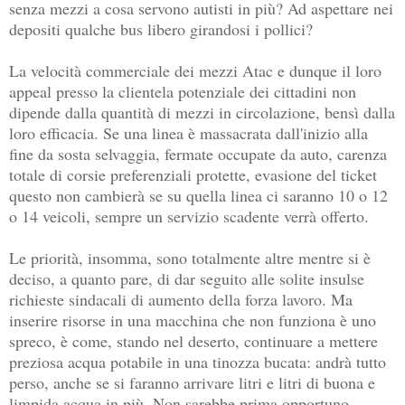
senza mezzi a cosa servono autisti in più? Ad aspettare nei
depositi qualche bus libero girandosi i pollici?
La velocità commerciale dei mezzi Atac e dunque il loro
appeal presso la clientela potenziale dei cittadini non
dipende dalla quantità di mezzi in circolazione, bensì dalla
loro efficacia. Se una linea è massacrata dall'inizio alla
fine da sosta selvaggia, fermate occupate da auto, carenza
totale di corsie preferenziali protette, evasione del ticket
questo non cambierà se su quella linea ci saranno 10 o 12
o 14 veicoli, sempre un servizio scadente verrà offerto.
Le priorità, insomma, sono totalmente altre mentre si è
deciso, a quanto pare, di dar seguito alle solite insulse
richieste sindacali di aumento della forza lavoro. Ma
inserire risorse in una macchina che non funziona è uno
spreco, è come, stando nel deserto, continuare a mettere
preziosa acqua potabile in una tinozza bucata: andrà tutto
perso, anche se si faranno arrivare litri e litri di buona e
limpida acqua in più. Non sarebbe prima opportuno