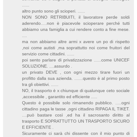
......
altro punto sono gli scioperi. ......
NON SONO RETRIBUITI, il lavoratore perde soldi
aderendo.....non è piacevole scioperare perché tutti
abbiamo una famiglia a cui rendere conto a fine mese.
....
ma non abbiamo altre armi x avere un po di rispetto
,noi come autisti ,ma soprattutto noi come fruitori del
servizio come cittadini. ......
poi sento parlare di privatizzazione ......come UNICEF
SOLUZIONE. ....assurdo .
un privato DEVE , con ogni mezzo tirare fuori un
profitto dalla sua azienda. .......questo è al primo posto
tra gli obiettivi. ......
NO, il trasporto è x chiunque di qualunque ceto sociale
,accessibile , garantito ed efficiente .....
Questo è possibile solo rimanendo pubblico. .....ogni
cittadino paga le tasse ,ogni cittadino RIPAGA IL TIKET.
....può bastare così ,ed ha il sacrosanto diritto al
trasporto E SOPRATTUTTO UN TRASPORTO SICURO
E EFFICIENTE .
Sicuramente ci sarà chi dissente con il mio punto di