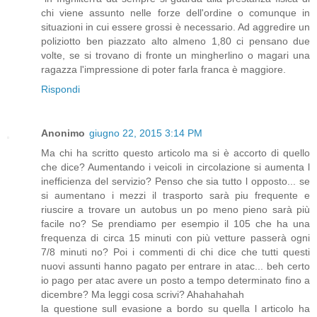
chi viene assunto nelle forze dell'ordine o comunque in
situazioni in cui essere grossi è necessario. Ad aggredire un
poliziotto ben piazzato alto almeno 1,80 ci pensano due
volte, se si trovano di fronte un mingherlino o magari una
ragazza l'impressione di poter farla franca è maggiore.
Rispondi
Anonimo
giugno 22, 2015 3:14 PM
Ma chi ha scritto questo articolo ma si è accorto di quello
che dice? Aumentando i veicoli in circolazione si aumenta l
inefficienza del servizio? Penso che sia tutto l opposto... se
si aumentano i mezzi il trasporto sarà piu frequente e
riuscire a trovare un autobus un po meno pieno sarà più
facile no? Se prendiamo per esempio il 105 che ha una
frequenza di circa 15 minuti con più vetture passerà ogni
7/8 minuti no? Poi i commenti di chi dice che tutti questi
nuovi assunti hanno pagato per entrare in atac... beh certo
io pago per atac avere un posto a tempo determinato fino a
dicembre? Ma leggi cosa scrivi? Ahahahahah
la questione sull evasione a bordo su quella l articolo ha