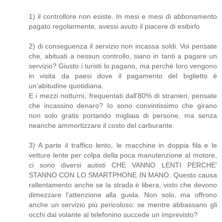
1) il controllore non esiste. In mesi e mesi di abbonamento
pagato regolarmente, avessi avuto il piacere di esibirlo
2) di conseguenza il servizio non incassa soldi. Voi pensate
che, abituati a nessun controllo, siano in tanti a pagare un
servizio? Giusto i turisti lo pagano, ma perché loro vengono
in visita da paesi dove il pagamento del biglietto è
un'abitudine quotidiana.
E i mezzi notturni, frequentati dall'80% di stranieri, pensate
che incassino denaro? Io sono convintissimo che girano
non solo gratis portando migliaia di persone, ma senza
neanche ammortizzare il costo del carburante.
3) A parte il traffico lento, le macchine in doppia fila e le
vetture lente per colpa della poca manutenzione al motore,
ci sono diversi autisti CHE VANNO LENTI PERCHE'
STANNO CON LO SMARTPHONE IN MANO. Questo causa
rallentamento anche se la strada è libera, visto che devono
dimezzare l'attenzione alla guida. Non solo, ma offrono
anche un servizio più pericoloso: se mentre abbassano gli
occhi dal volante al telefonino succede un imprevisto?