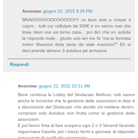
Anonimo
giugno 22, 2015 3:28 PM
BRAVOOOOOOOOOOOO!!!! so boni solo a rompe li
cojoni... tutti cor cellulare da 500€ e nn sanno mai che
linea devo usa pe torna casa... poi dici che un autista
te risponde male... giusto uno ieri me fa "ma la fermata
metro Manzoni dista tanto da viale manzoni?" Eh si
devi prende almeno 3 autobus pe arrivacce
Rispondi
Anonimo
giugno 22, 2015 10:21 AM
Bene continua la Lobby del Sindacato Mafioso, tutti sanno
anche le formiche che la gestione delle assunzioni in Atac è
a discrezione del Sindacato che decide chi mettere dentro,
comprare solo Autobus non frutta come la gestione delle
assunzioni.
E poi fanno finta di fare sciopero ogni 2 o 3 Venerdì facendo
risparmiare Gasolio per i mezzi fermi e giornate di stipendio
non pagate di quelli che scioperano.