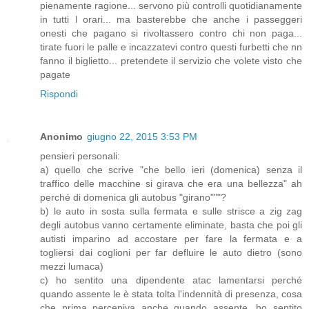
pienamente ragione... servono più controlli quotidianamente
in tutti l orari... ma basterebbe che anche i passeggeri
onesti che pagano si rivoltassero contro chi non paga...
tirate fuori le palle e incazzatevi contro questi furbetti che nn
fanno il biglietto... pretendete il servizio che volete visto che
pagate
Rispondi
Anonimo
giugno 22, 2015 3:53 PM
pensieri personali:
a) quello che scrive "che bello ieri (domenica) senza il
traffico delle macchine si girava che era una bellezza" ah
perché di domenica gli autobus "girano"""?
b) le auto in sosta sulla fermata e sulle strisce a zig zag
degli autobus vanno certamente eliminate, basta che poi gli
autisti imparino ad accostare per fare la fermata e a
togliersi dai coglioni per far defluire le auto dietro (sono
mezzi lumaca)
c) ho sentito una dipendente atac lamentarsi perché
quando assente le è stata tolta l'indennità di presenza, cosa
che prima percepiva anche quando assente, ho sentito