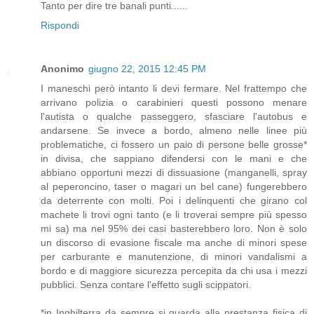
Tanto per dire tre banali punti......
Rispondi
Anonimo
giugno 22, 2015 12:45 PM
I maneschi però intanto li devi fermare. Nel frattempo che
arrivano polizia o carabinieri questi possono menare
l'autista o qualche passeggero, sfasciare l'autobus e
andarsene. Se invece a bordo, almeno nelle linee più
problematiche, ci fossero un paio di persone belle grosse*
in divisa, che sappiano difendersi con le mani e che
abbiano opportuni mezzi di dissuasione (manganelli, spray
al peperoncino, taser o magari un bel cane) fungerebbero
da deterrente con molti. Poi i delinquenti che girano col
machete li trovi ogni tanto (e li troverai sempre più spesso
mi sa) ma nel 95% dei casi basterebbero loro. Non è solo
un discorso di evasione fiscale ma anche di minori spese
per carburante e manutenzione, di minori vandalismi a
bordo e di maggiore sicurezza percepita da chi usa i mezzi
pubblici. Senza contare l'effetto sugli scippatori.
*in Inghilterra da sempre si guarda alla prestanza fisica di