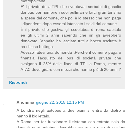
metropolitana.
E' il privato della TPL che svuotava i serbatoi di gasolio
dai bus per riempire i suoi pullman e farci gran turismo
a spese del comune, che poi è lo stesso che non paga
i dipendenti dopo essersi intascato i soldi dal comune.
È il privato che gestiva gli scuolabus di roma capitale
ee gli ultimi 2 anni sapendo che nn gli avrebbero
rinnovato l'appalto ha lasciato tutti a bocca asciutta è
ha chiuso bottega.
Adesso fatevi una domanda :Perche il comune paga e
finanzia l'acquisto dei bus di società private che
svolgono il 25% delle linee di TPL a Roma, mentre
ATAC deve girare con mezzi che hanno più di 20 anni ?
Rispondi
Anonimo
giugno 22, 2015 12:15 PM
A Londra negli autobus a due piani si entra da dietro e
hanno il bigliettaio.
A Roma per far funzionare il sistema con entrata solo da
davanti ogni autobus dovrebbe avere un paio di cristoni