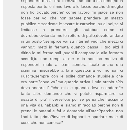
rispondere ma all'ora licenziati se non ti sta bene,ho la
risposta per te,io il mio lavoro lo faccio perché di meglio
non ho trovato,perche' come lavoro mi piace se non
fosse per voi che non sapete prendere un mezzo
pubblico e scaricate le vostre frustrazioni su di noi,se vi
limitasse a prendere gli autobus come si
dovrebbe,eviterste molte rotture di palle,dovete andare
in un posto?:semplice vai su internet vedi che mezzi ci
vanno,ti metti in fermata quando passa il tuo alzi il
ditino io mi fermo sali ,suoni il campanello alla fermata
scendi,tu non rompi a me e io non ho motivo di
risponderti male a te.mi sembra facile anche una
scimmia riuscirebbe a fare questo,ma voi no,non ci
riuscite,sempre con le solite domande stupide,a che
ora parte?dove va?ma quando arriva il mio autobus?io
devo andare li' ?che mi dici quando devo scendere?e
tante altre domande che vi potete risparmiare se
usaste di piu' il cervello.e poi se pensi che facciamo
una vita da nababbi e siamo miracolati perché non ti
prendi le patenti e fai la domanda all'atac?perche' non
l'hai fatta prima?invece di lagnarti e sparlare male di
cose che non conosci?