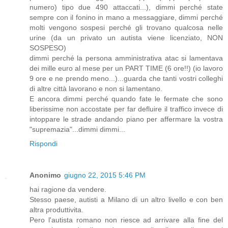
numero) tipo due 490 attaccati...), dimmi perché state
sempre con il fonino in mano a messaggiare, dimmi perché
molti vengono sospesi perché gli trovano qualcosa nelle
urine (da un privato un autista viene licenziato, NON
SOSPESO)
dimmi perché la persona amministrativa atac si lamentava
dei mille euro al mese per un PART TIME (6 ore!!) (io lavoro
9 ore e ne prendo meno...)...guarda che tanti vostri colleghi
di altre città lavorano e non si lamentano.
E ancora dimmi perché quando fate le fermate che sono
liberissime non accostate per far defluire il traffico invece di
intoppare le strade andando piano per affermare la vostra
"supremazia"...dimmi dimmi...
Rispondi
Anonimo
giugno 22, 2015 5:46 PM
hai ragione da vendere.
Stesso paese, autisti a Milano di un altro livello e con ben
altra produttivita.
Pero l'autista romano non riesce ad arrivare alla fine del