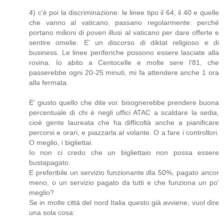
4) c'è poi la discriminazione: le linee tipo il 64, il 40 e quelle
che vanno al vaticano, passano regolarmente: perché
portano milioni di poveri illusi al vaticano per dare offerte e
sentire omelie. E' un discorso di diktat religioso e di
business. Le linee periferiche possono essere lasciate alla
rovina. Io abito a Centocelle e molte sere l'81, che
passerebbe ogni 20-25 minuti, mi fa attendere anche 1 ora
alla fermata.
E' giusto quello che dite voi: bisognerebbe prendere buona
percentuale di chi è negli uffici ATAC a scaldare la sedia,
cioè gente laureata che ha difficoltà anche a pianificare
percorsi e orari, e piazzarla al volante. O a fare i controllori.
O meglio, i bigliettai.
Io non ci credo che un bigliettaio non possa essere
bustapagato.
E preferibile un servizio funzionante dla 50%, pagato ancor
meno, o un servizio pagato da tutti e che funziona un po'
meglio?
Se in molte città del nord Italia questo già avviene, vuol dire
una sola cosa: