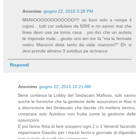
Anonimo
giugno 22, 2015 3:28 PM
BRAVOOOOOOOOOOOO!!!! so boni solo a rompe li
cojoni... tutti cor cellulare da 500€ e nn sanno mai che
linea devo usa pe torna casa... poi dici che un autista
te risponde male... giusto uno ieri me fa "ma la fermata
metro Manzoni dista tanto da viale manzoni?" Eh si
devi prende almeno 3 autobus pe arrivacce
Rispondi
Anonimo
giugno 22, 2015 10:21 AM
Bene continua la Lobby del Sindacato Mafioso, tutti sanno
anche le formiche che la gestione delle assunzioni in Atac è
a discrezione del Sindacato che decide chi mettere dentro,
comprare solo Autobus non frutta come la gestione delle
assunzioni.
E poi fanno finta di fare sciopero ogni 2 o 3 Venerdì facendo
risparmiare Gasolio per i mezzi fermi e giornate di stipendio
non pagate di quelli che scioperano.