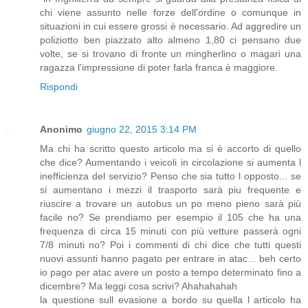
chi viene assunto nelle forze dell'ordine o comunque in
situazioni in cui essere grossi è necessario. Ad aggredire un
poliziotto ben piazzato alto almeno 1,80 ci pensano due
volte, se si trovano di fronte un mingherlino o magari una
ragazza l'impressione di poter farla franca è maggiore.
Rispondi
Anonimo
giugno 22, 2015 3:14 PM
Ma chi ha scritto questo articolo ma si è accorto di quello
che dice? Aumentando i veicoli in circolazione si aumenta l
inefficienza del servizio? Penso che sia tutto l opposto... se
si aumentano i mezzi il trasporto sarà piu frequente e
riuscire a trovare un autobus un po meno pieno sarà più
facile no? Se prendiamo per esempio il 105 che ha una
frequenza di circa 15 minuti con più vetture passerà ogni
7/8 minuti no? Poi i commenti di chi dice che tutti questi
nuovi assunti hanno pagato per entrare in atac... beh certo
io pago per atac avere un posto a tempo determinato fino a
dicembre? Ma leggi cosa scrivi? Ahahahahah
la questione sull evasione a bordo su quella l articolo ha