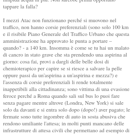
tappare la falla?
I mezzi Atac non funzionano perché si muovono nel
traffico, non hanno corsie preferenziali (sono solo 100 km
e il risibile Piano Generale del Traffico Urbano che questa
amministrazione ha approvato le punta a portare –
quando? - a 140 km. Insomma è come se tu hai un malato
di cancro in stato grave che sta prendendo una aspirina al
giorno: cosa fai, provi a dargli delle belle dosi di
chemioterapico per capire se si riesce a salvare la pelle
oppure passi da un'aspirina a un'aspirina e mezza?) e
l'assenza di corsie preferenziali li rende totalmente
inappetibili alla cittadinanza; sono vittima di una evasione
feroce perché a Roma quando sali sul bus lo puoi fare
senza pagare mentre altrove (Londra, New York) si sale
solo da davanti e si entra solo dopo (dopo!) aver pagato; le
fermate sono tutte ingombre di auto in sosta abusiva che
rendono umiliante l'attesa; in molti punti mancano delle
infrastrutture di attesa civili che permettano ad esempio di