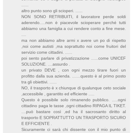
......
altro punto sono gli scioperi. ......
NON SONO RETRIBUITI, il lavoratore perde soldi
aderendo.....non è piacevole scioperare perché tutti
abbiamo una famiglia a cui rendere conto a fine mese.
....
ma non abbiamo altre armi x avere un po di rispetto
,noi come autisti ,ma soprattutto noi come fruitori del
servizio come cittadini. ......
poi sento parlare di privatizzazione ......come UNICEF
SOLUZIONE. ....assurdo .
un privato DEVE , con ogni mezzo tirare fuori un
profitto dalla sua azienda. .......questo è al primo posto
tra gli obiettivi. ......
NO, il trasporto è x chiunque di qualunque ceto sociale
,accessibile , garantito ed efficiente .....
Questo è possibile solo rimanendo pubblico. .....ogni
cittadino paga le tasse ,ogni cittadino RIPAGA IL TIKET.
....può bastare così ,ed ha il sacrosanto diritto al
trasporto E SOPRATTUTTO UN TRASPORTO SICURO
E EFFICIENTE .
Sicuramente ci sarà chi dissente con il mio punto di