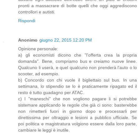
pronti a massacrare di botte quelli che oggi aggrediscono
controllori e autisti.
Rispondi
Anonimo
giugno 22, 2015 12:20 PM
Opinione personale:
a) gli economisti dicono che "l'offerta crea la propria
domanda". Bene, compriamo bus e creiamo nuove linee.
Qualcuno li userà, e quel qualcuno non prenderà l'auto o lo
scooter, ad esempio.
b) Concordo con chi vuole il bigliettaio sul bus. In una
settimana, lo stipendio se lo è praticamente ripagato ed il
resto è tutto guadagno per ATAC.
c) I "maneschi" che non vogliono pagare li si potrebbe
sistemare applicando le regole che già ci sono: basterebbe
non rimetterli fuori in giorno dopo e processarli per
direttissima per oltraggio e lesioni a pubblico ufficiale. Se
poi politica e magistratura volgiono essere dalla loro parte,
cambiare le leggi è inutile.