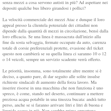
senza mezzi a cosa servono autisti in più? Ad aspettare nei
depositi qualche bus libero girandosi i pollici?
La velocità commerciale dei mezzi Atac e dunque il loro
appeal presso la clientela potenziale dei cittadini non
dipende dalla quantità di mezzi in circolazione, bensì dalla
loro efficacia. Se una linea è massacrata dall'inizio alla
fine da sosta selvaggia, fermate occupate da auto, carenza
totale di corsie preferenziali protette, evasione del ticket
questo non cambierà se su quella linea ci saranno 10 o 12
o 14 veicoli, sempre un servizio scadente verrà offerto.
Le priorità, insomma, sono totalmente altre mentre si è
deciso, a quanto pare, di dar seguito alle solite insulse
richieste sindacali di aumento della forza lavoro. Ma
inserire risorse in una macchina che non funziona è uno
spreco, è come, stando nel deserto, continuare a mettere
preziosa acqua potabile in una tinozza bucata: andrà tutto
perso, anche se si faranno arrivare litri e litri di buona e
limpida acqua in più. Non sarebbe prima opportuno