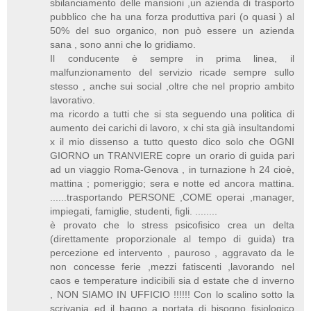
sbilanciamento delle mansioni ,un azienda di trasporto
pubblico che ha una forza produttiva pari (o quasi ) al
50% del suo organico, non può essere un azienda
sana , sono anni che lo gridiamo.
Il conducente è sempre in prima linea, il
malfunzionamento del servizio ricade sempre sullo
stesso , anche sui social ,oltre che nel proprio ambito
lavorativo.
ma ricordo a tutti che si sta seguendo una politica di
aumento dei carichi di lavoro, x chi sta già insultandomi
x il mio dissenso a tutto questo dico solo che OGNI
GIORNO un TRANVIERE copre un orario di guida pari
ad un viaggio Roma-Genova , in turnazione h 24 cioè,
mattina ; pomeriggio; sera e notte ed ancora mattina.
......trasportando PERSONE ,COME operai ,manager,
impiegati, famiglie, studenti, figli. ........
è provato che lo stress psicofisico crea un delta
(direttamente proporzionale al tempo di guida) tra
percezione ed intervento , pauroso , aggravato da le
non concesse ferie ,mezzi fatiscenti ,lavorando nel
caos e temperature indicibili sia d estate che d inverno
, NON SIAMO IN UFFICIO !!!!!! Con lo scalino sotto la
scrivania ed il bagno a portata di bisogno fisiologico