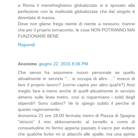
a Roma il menefreghismo globalizzato si è sposato alla
perfezione con la mafiosità globalizzata che dal singolo è
diventata di massa.
Dove non gliene frega niente di niente a nessuno, tranne
che per il proprio tornaconto, le cose NON POTRANNO MAI
FUNZIONARE BENE.
Rispondi
Anonimo
giugno 22, 2015 8:06 PM
Che senso ha assumere nuovo personale se quello
attualmente in servizio "... si occupa di altro....." invece di
fare il proprio lavoro? (vorrei capire per altro qual'è?) Anzi
meglio fare a meno anche di quelli attualmente in servizio
almeno sulle linee metro, cosi si risparmiano i soldi degli
stipendi!! Sono cattivo? Ve lo spiego subito il perche di
questo ragionamento:
domenica 21 ore 18,00 fermata metro di Piazza di Spagna
"striscio" il mio abbonamento al tornello e come di
consuetudine mi fermo appena passato il varco per evitare
che qualche furbo mi si attacchi alle spalle, ma una spinta