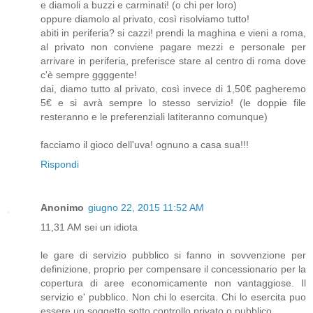
e diamoli a buzzi e carminati! (o chi per loro)
oppure diamolo al privato, così risolviamo tutto!
abiti in periferia? si cazzi! prendi la maghina e vieni a roma,
al privato non conviene pagare mezzi e personale per
arrivare in periferia, preferisce stare al centro di roma dove
c'è sempre ggggente!
dai, diamo tutto al privato, così invece di 1,50€ pagheremo
5€ e si avrà sempre lo stesso servizio! (le doppie file
resteranno e le preferenziali latiteranno comunque)
facciamo il gioco dell'uva! ognuno a casa sua!!!
Rispondi
Anonimo
giugno 22, 2015 11:52 AM
11,31 AM sei un idiota
le gare di servizio pubblico si fanno in sovvenzione per
definizione, proprio per compensare il concessionario per la
copertura di aree economicamente non vantaggiose. Il
servizio e' pubblico. Non chi lo esercita. Chi lo esercita puo
essere un soggetto sotto controllo privato o pubblico.