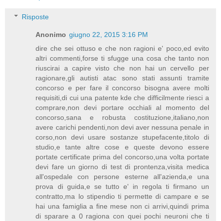
Risposte
Anonimo
giugno 22, 2015 3:16 PM
dire che sei ottuso e che non ragioni e' poco,ed evito
altri commenti,forse ti sfugge una cosa che tanto non
riuscirai a capire visto che non hai un cervello per
ragionare,gli autisti atac sono stati assunti tramite
concorso e per fare il concorso bisogna avere molti
requisiti,di cui una patente kde che difficilmente riesci a
comprare,non devi portare occhiali al momento del
concorso,sana e robusta costituzione,italiano,non
avere carichi pendenti,non devi aver nessuna penale in
corso,non devi usare sostanze stupefacente,titolo di
studio,e tante altre cose e queste devono essere
portate certificate prima del concorso,una volta portate
devi fare un giorno di test di prontenza,visita medica
all'ospedale con persone esterne all'azienda,e una
prova di guida,e se tutto e' in regola ti firmano un
contratto,ma lo stipendio ti permette di campare e se
hai una famiglia a fine mese non ci arrivi,quindi prima
di sparare a 0 ragiona con quei pochi neuroni che ti