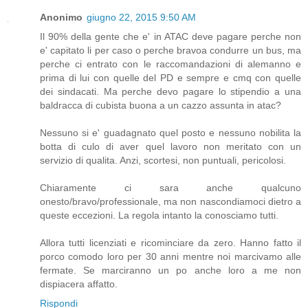
Anonimo
giugno 22, 2015 9:50 AM
Il 90% della gente che e' in ATAC deve pagare perche non
e' capitato li per caso o perche bravoa condurre un bus, ma
perche ci entrato con le raccomandazioni di alemanno e
prima di lui con quelle del PD e sempre e cmq con quelle
dei sindacati. Ma perche devo pagare lo stipendio a una
baldracca di cubista buona a un cazzo assunta in atac?
Nessuno si e' guadagnato quel posto e nessuno nobilita la
botta di culo di aver quel lavoro non meritato con un
servizio di qualita. Anzi, scortesi, non puntuali, pericolosi.
Chiaramente ci sara anche qualcuno
onesto/bravo/professionale, ma non nascondiamoci dietro a
queste eccezioni. La regola intanto la conosciamo tutti.
Allora tutti licenziati e ricominciare da zero. Hanno fatto il
porco comodo loro per 30 anni mentre noi marcivamo alle
fermate. Se marciranno un po anche loro a me non
dispiacera affatto.
Rispondi