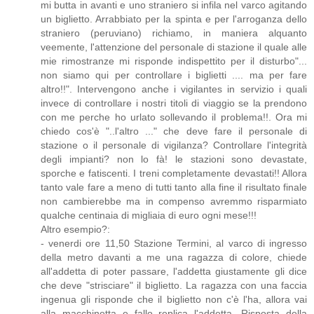
mi butta in avanti e uno straniero si infila nel varco agitando
un biglietto. Arrabbiato per la spinta e per l'arroganza dello
straniero (peruviano) richiamo, in maniera alquanto
veemente, l'attenzione del personale di stazione il quale alle
mie rimostranze mi risponde indispettito per il disturbo"...
non siamo qui per controllare i biglietti .... ma per fare
altro!!". Intervengono anche i vigilantes in servizio i quali
invece di controllare i nostri titoli di viaggio se la prendono
con me perche ho urlato sollevando il problema!!. Ora mi
chiedo cos'è "..l'altro ..." che deve fare il personale di
stazione o il personale di vigilanza? Controllare l'integrità
degli impianti? non lo fà! le stazioni sono devastate,
sporche e fatiscenti. I treni completamente devastati!! Allora
tanto vale fare a meno di tutti tanto alla fine il risultato finale
non cambierebbe ma in compenso avremmo risparmiato
qualche centinaia di migliaia di euro ogni mese!!!
Altro esempio?:
- venerdi ore 11,50 Stazione Termini, al varco di ingresso
della metro davanti a me una ragazza di colore, chiede
all'addetta di poter passare, l'addetta giustamente gli dice
che deve "strisciare" il biglietto. La ragazza con una faccia
ingenua gli risponde che il biglietto non c'è l'ha, allora vai
alla macchinetta e fallo replica l'addetta. Risposta della