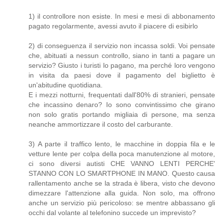
1) il controllore non esiste. In mesi e mesi di abbonamento
pagato regolarmente, avessi avuto il piacere di esibirlo
2) di conseguenza il servizio non incassa soldi. Voi pensate
che, abituati a nessun controllo, siano in tanti a pagare un
servizio? Giusto i turisti lo pagano, ma perché loro vengono
in visita da paesi dove il pagamento del biglietto è
un'abitudine quotidiana.
E i mezzi notturni, frequentati dall'80% di stranieri, pensate
che incassino denaro? Io sono convintissimo che girano
non solo gratis portando migliaia di persone, ma senza
neanche ammortizzare il costo del carburante.
3) A parte il traffico lento, le macchine in doppia fila e le
vetture lente per colpa della poca manutenzione al motore,
ci sono diversi autisti CHE VANNO LENTI PERCHE'
STANNO CON LO SMARTPHONE IN MANO. Questo causa
rallentamento anche se la strada è libera, visto che devono
dimezzare l'attenzione alla guida. Non solo, ma offrono
anche un servizio più pericoloso: se mentre abbassano gli
occhi dal volante al telefonino succede un imprevisto?