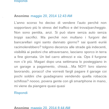
Rispondi
Anonimo
maggio 20, 2014 12:43 AM
L'anno scorso ho deciso di vendere l'auto perché non
sopportavo più lo stress del traffico e del trova/parcheggio.
Non sono pentita, anzi. Si può stare senza auto senza
troppi sacrifici. Ma perché non multano i furgoni dei
bancarellari ogni santo dannato giorno? sai quanti euriiii
racimolerebbero? tolgono decenza alle strade già indecenti,
visibilità ai pedoni che attraversano, lasciano sporco in terra
a fine giornata. Un bel carro attrezzi e via. Ops il furgone
non c'è più. Magari dopo una settimana lo posteggiano in
un garage a pagamento, chissà....Ma NO!!! loro stanno
lavorando, poracci! che vorresti fargli pagare il garage coi
pochi soldini che guadagnano vendendo quella robaccia
schifosa? noooo, povera gente con gli smartphone in mano,
mi viene da piangere quasi quasi
Rispondi
Anonimo
maggio 20, 2014 8:44 AM