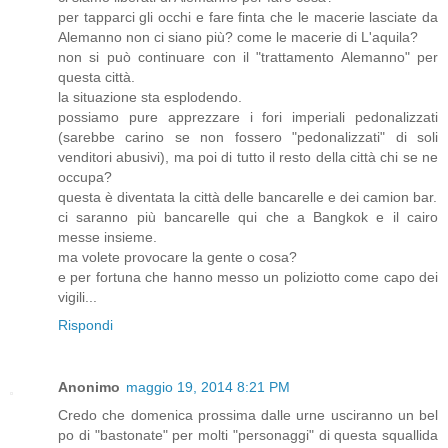
per tapparci gli occhi e fare finta che le macerie lasciate da
Alemanno non ci siano più? come le macerie di L'aquila?
non si può continuare con il "trattamento Alemanno" per
questa città.
la situazione sta esplodendo.
possiamo pure apprezzare i fori imperiali pedonalizzati
(sarebbe carino se non fossero "pedonalizzati" di soli
venditori abusivi), ma poi di tutto il resto della città chi se ne
occupa?
questa è diventata la città delle bancarelle e dei camion bar.
ci saranno più bancarelle qui che a Bangkok e il cairo
messe insieme.
ma volete provocare la gente o cosa?
e per fortuna che hanno messo un poliziotto come capo dei
vigili...
Rispondi
Anonimo
maggio 19, 2014 8:21 PM
Credo che domenica prossima dalle urne usciranno un bel
po di "bastonate" per molti "personaggi" di questa squallida