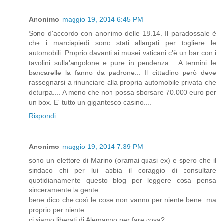
Anonimo
maggio 19, 2014 6:45 PM
Sono d'accordo con anonimo delle 18.14. Il paradossale è
che i marciapiedi sono stati allargati per togliere le
automobili. Proprio davanti ai musei vaticani c'è un bar con i
tavolini sulla'angolone e pure in pendenza... A termini le
bancarelle la fanno da padrone... Il cittadino però deve
rassegnarsi a rinunciare alla propria automobile privata che
deturpa.... A meno che non possa sborsare 70.000 euro per
un box. E' tutto un gigantesco casino....
Rispondi
Anonimo
maggio 19, 2014 7:39 PM
sono un elettore di Marino (oramai quasi ex) e spero che il
sindaco chi per lui abbia il coraggio di consultare
quotidianamente questo blog per leggere cosa pensa
sinceramente la gente.
bene dico che così le cose non vanno per niente bene. ma
proprio per niente.
ci siamo liberati di Alemanno per fare cosa?