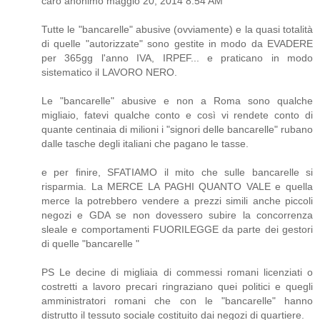
caro anonimo maggio 20, 2014 8:54 AM
Tutte le "bancarelle" abusive (ovviamente) e la quasi totalità
di quelle "autorizzate" sono gestite in modo da EVADERE
per 365gg l'anno IVA, IRPEF... e praticano in modo
sistematico il LAVORO NERO.
Le "bancarelle" abusive e non a Roma sono qualche
migliaio, fatevi qualche conto e così vi rendete conto di
quante centinaia di milioni i "signori delle bancarelle" rubano
dalle tasche degli italiani che pagano le tasse.
e per finire, SFATIAMO il mito che sulle bancarelle si
risparmia. La MERCE LA PAGHI QUANTO VALE e quella
merce la potrebbero vendere a prezzi simili anche piccoli
negozi e GDA se non dovessero subire la concorrenza
sleale e comportamenti FUORILEGGE da parte dei gestori
di quelle "bancarelle "
PS Le decine di migliaia di commessi romani licenziati o
costretti a lavoro precari ringraziano quei politici e quegli
amministratori romani che con le "bancarelle" hanno
distrutto il tessuto sociale costituito dai negozi di quartiere.