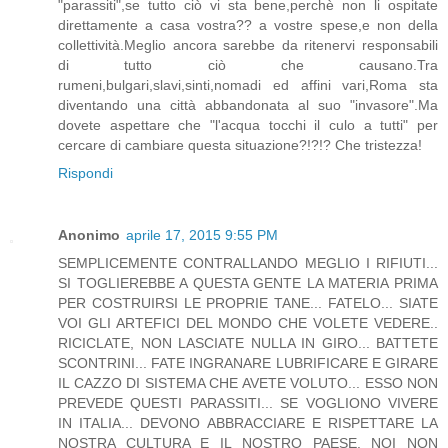
"parassiti",se tutto ciò vi sta bene,perchè non li ospitate
direttamente a casa vostra?? a vostre spese,e non della
collettività.Meglio ancora sarebbe da ritenervi responsabili
di tutto ciò che causano.Tra
rumeni,bulgari,slavi,sinti,nomadi ed affini vari,Roma sta
diventando una città abbandonata al suo "invasore".Ma
dovete aspettare che "l'acqua tocchi il culo a tutti" per
cercare di cambiare questa situazione?!?!? Che tristezza!
Rispondi
Anonimo
aprile 17, 2015 9:55 PM
SEMPLICEMENTE CONTRALLANDO MEGLIO I RIFIUTI...
SI TOGLIEREBBE A QUESTA GENTE LA MATERIA PRIMA
PER COSTRUIRSI LE PROPRIE TANE... FATELO... SIATE
VOI GLI ARTEFICI DEL MONDO CHE VOLETE VEDERE..
RICICLATE, NON LASCIATE NULLA IN GIRO... BATTETE
SCONTRINI... FATE INGRANARE LUBRIFICARE E GIRARE
IL CAZZO DI SISTEMA CHE AVETE VOLUTO... ESSO NON
PREVEDE QUESTI PARASSITI... SE VOGLIONO VIVERE
IN ITALIA... DEVONO ABBRACCIARE E RISPETTARE LA
NOSTRA CULTURA E IL NOSTRO PAESE. NOI NON