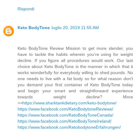
Rispondi
Keto BodyTone
luglio 20, 2019 11:55 AM
Keto BodyTone Review Mission to get more slender, you
have to tackle the habits wherein you're using for weight
decline. If you figure all procedures would work. Our last
choice about Keto BodyTone is the manner in which that it
works wonderfully for everybody willing to shed pounds. No
one needs to live with a fat body so for what reason don't
you demand your first container of Keto BodyTone today
and begin your smart and straightforward experience
towards weight decline? More
>>
https://www.sharktankdietary.com/keto-bodytone/
https://www.facebook.com/KetoBodytoneReviews/
https://www.facebook.com/KetoBodyToneCanada/
https://www.facebook.com/KetoBodyToneIreland/
https://www.facebook.com/KetobodytoneErfahrungen/