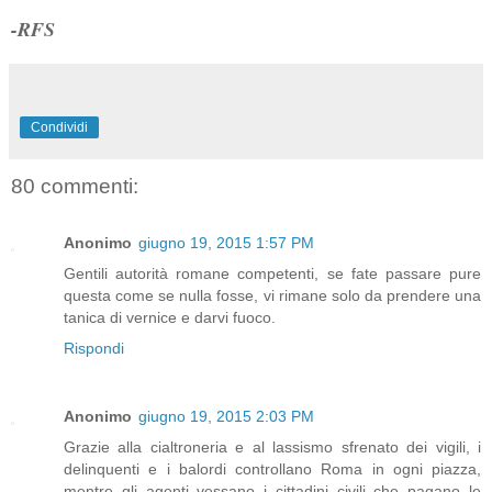
-RFS
Condividi
80 commenti:
Anonimo
giugno 19, 2015 1:57 PM
Gentili autorità romane competenti, se fate passare pure
questa come se nulla fosse, vi rimane solo da prendere una
tanica di vernice e darvi fuoco.
Rispondi
Anonimo
giugno 19, 2015 2:03 PM
Grazie alla cialtroneria e al lassismo sfrenato dei vigili, i
delinquenti e i balordi controllano Roma in ogni piazza,
mentre gli agenti vessano i cittadini civili che pagano le