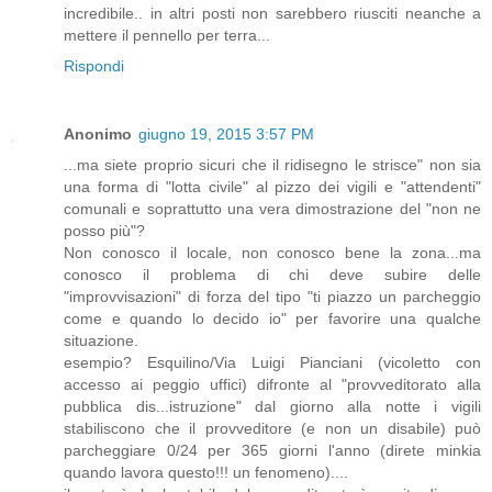
incredibile.. in altri posti non sarebbero riusciti neanche a
mettere il pennello per terra...
Rispondi
Anonimo
giugno 19, 2015 3:57 PM
...ma siete proprio sicuri che il ridisegno le strisce" non sia
una forma di "lotta civile" al pizzo dei vigili e "attendenti"
comunali e soprattutto una vera dimostrazione del "non ne
posso più"?
Non conosco il locale, non conosco bene la zona...ma
conosco il problema di chi deve subire delle
"improvvisazioni" di forza del tipo "ti piazzo un parcheggio
come e quando lo decido io" per favorire una qualche
situazione.
esempio? Esquilino/Via Luigi Pianciani (vicoletto con
accesso ai peggio uffici) difronte al "provveditorato alla
pubblica dis...istruzione" dal giorno alla notte i vigili
stabiliscono che il provveditore (e non un disabile) può
parcheggiare 0/24 per 365 giorni l'anno (direte minkia
quando lavora questo!!! un fenomeno)....