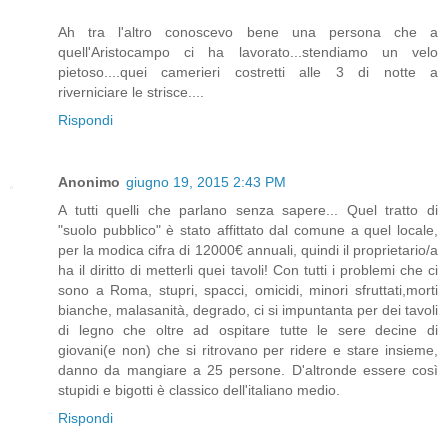
Ah tra l'altro conoscevo bene una persona che a
quell'Aristocampo ci ha lavorato...stendiamo un velo
pietoso....quei camerieri costretti alle 3 di notte a
riverniciare le strisce....
Rispondi
Anonimo
giugno 19, 2015 2:43 PM
A tutti quelli che parlano senza sapere... Quel tratto di
"suolo pubblico" è stato affittato dal comune a quel locale,
per la modica cifra di 12000€ annuali, quindi il proprietario/a
ha il diritto di metterli quei tavoli! Con tutti i problemi che ci
sono a Roma, stupri, spacci, omicidi, minori sfruttati,morti
bianche, malasanità, degrado, ci si impuntanta per dei tavoli
di legno che oltre ad ospitare tutte le sere decine di
giovani(e non) che si ritrovano per ridere e stare insieme,
danno da mangiare a 25 persone. D'altronde essere così
stupidi e bigotti è classico dell'italiano medio.
Rispondi