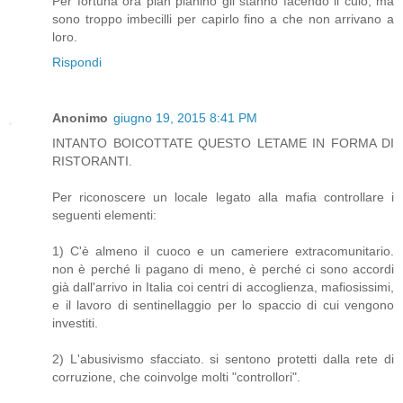
Per fortuna ora pian pianino gli stanno facendo il culo, ma
sono troppo imbecilli per capirlo fino a che non arrivano a
loro.
Rispondi
Anonimo
giugno 19, 2015 8:41 PM
INTANTO BOICOTTATE QUESTO LETAME IN FORMA DI
RISTORANTI.
Per riconoscere un locale legato alla mafia controllare i
seguenti elementi:
1) C'è almeno il cuoco e un cameriere extracomunitario.
non è perché li pagano di meno, è perché ci sono accordi
già dall'arrivo in Italia coi centri di accoglienza, mafiosissimi,
e il lavoro di sentinellaggio per lo spaccio di cui vengono
investiti.
2) L'abusivismo sfacciato. si sentono protetti dalla rete di
corruzione, che coinvolge molti "controllori".