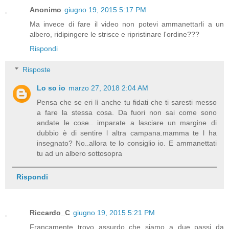
Anonimo
giugno 19, 2015 5:17 PM
Ma invece di fare il video non potevi ammanettarli a un
albero, ridipingere le strisce e ripristinare l'ordine???
Rispondi
Risposte
Lo so io
marzo 27, 2018 2:04 AM
Pensa che se eri lì anche tu fidati che ti saresti messo
a fare la stessa cosa. Da fuori non sai come sono
andate le cose.. imparate a lasciare un margine di
dubbio è di sentire l altra campana.mamma te l ha
insegnato? No..allora te lo consiglio io. E ammanettati
tu ad un albero sottosopra
Rispondi
Riccardo_C
giugno 19, 2015 5:21 PM
Francamente trovo assurdo che siamo a due passi da