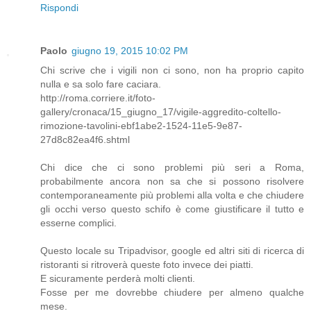
Rispondi
Paolo
giugno 19, 2015 10:02 PM
Chi scrive che i vigili non ci sono, non ha proprio capito
nulla e sa solo fare caciara.
http://roma.corriere.it/foto-
gallery/cronaca/15_giugno_17/vigile-aggredito-coltello-
rimozione-tavolini-ebf1abe2-1524-11e5-9e87-
27d8c82ea4f6.shtml
Chi dice che ci sono problemi più seri a Roma,
probabilmente ancora non sa che si possono risolvere
contemporaneamente più problemi alla volta e che chiudere
gli occhi verso questo schifo è come giustificare il tutto e
esserne complici.
Questo locale su Tripadvisor, google ed altri siti di ricerca di
ristoranti si ritroverà queste foto invece dei piatti.
E sicuramente perderà molti clienti.
Fosse per me dovrebbe chiudere per almeno qualche
mese.