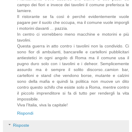
campo dei fiori e invece dei tavolini il comune preferisca le
lamiere.
Il ristorante se fa così è perché evidentemente vuole
pagare per il suolo che occupa, ma il comune vuole imporgli
i motorini davanti ... pazzia.
In centro ci vorrebbero meno macchine e motorini e più
tavolini.
Questa guerra in atto contro i tavolini non la condivido. Ci
sono fior di ambulanti, bancarelle e cartelloni pubblicitari
antiestetici in ogni angolo di Roma ma il comune usa il
pugno duro solo con i tavolini e i deheor. Semplicemente
assurdo ma è sempre il solito discorso..camion bar,
cartelloni e stand che vendono borse, mutante e calzini
sono della mafia e quindi la politica non muove un dito
contro questo schifo che esiste solo a Roma, mentre contro
il piccolo imprenditore si fa di tutto per rendergli la vita
impossibile.
Viva l'Italia, viva la capitale!
Rispondi
Risposte