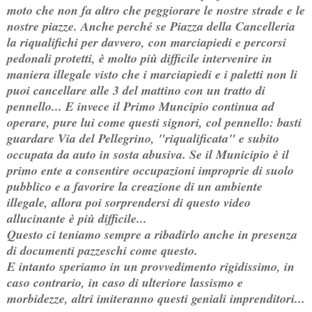
moto che non fa altro che peggiorare le nostre strade e le
nostre piazze. Anche perché se Piazza della Cancelleria
la riqualifichi per davvero, con marciapiedi e percorsi
pedonali protetti, è molto più difficile intervenire in
maniera illegale visto che i marciapiedi e i paletti non li
puoi cancellare alle 3 del mattino con un tratto di
pennello... E invece il Primo Muncipio continua ad
operare, pure lui come questi signori, col pennello: basti
guardare Via del Pellegrino, "riqualificata" e subito
occupata da auto in sosta abusiva. Se il Municipio è il
primo ente a consentire occupazioni improprie di suolo
pubblico e a favorire la creazione di un ambiente
illegale, allora poi sorprendersi di questo video
allucinante è più difficile...
Questo ci teniamo sempre a ribadirlo anche in presenza
di documenti pazzeschi come questo.
E intanto speriamo in un provvedimento rigidissimo, in
caso contrario, in caso di ulteriore lassismo e
morbidezze, altri imiteranno questi geniali imprenditori...