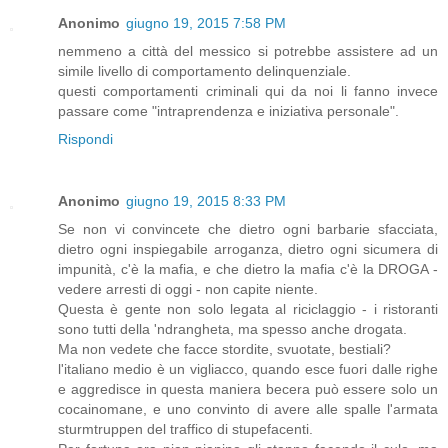
Anonimo
giugno 19, 2015 7:58 PM
nemmeno a città del messico si potrebbe assistere ad un
simile livello di comportamento delinquenziale.
questi comportamenti criminali qui da noi li fanno invece
passare come "intraprendenza e iniziativa personale".
Rispondi
Anonimo
giugno 19, 2015 8:33 PM
Se non vi convincete che dietro ogni barbarie sfacciata,
dietro ogni inspiegabile arroganza, dietro ogni sicumera di
impunità, c'è la mafia, e che dietro la mafia c'è la DROGA -
vedere arresti di oggi - non capite niente.
Questa è gente non solo legata al riciclaggio - i ristoranti
sono tutti della 'ndrangheta, ma spesso anche drogata.
Ma non vedete che facce stordite, svuotate, bestiali?
l'italiano medio è un vigliacco, quando esce fuori dalle righe
e aggredisce in questa maniera becera può essere solo un
cocainomane, e uno convinto di avere alle spalle l'armata
sturmtruppen del traffico di stupefacenti.