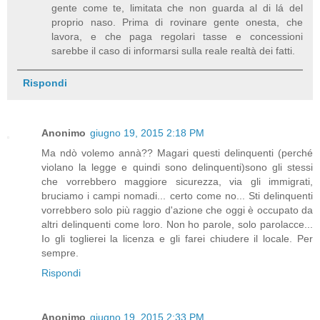
gente come te, limitata che non guarda al di lá del
proprio naso. Prima di rovinare gente onesta, che
lavora, e che paga regolari tasse e concessioni
sarebbe il caso di informarsi sulla reale realtà dei fatti.
Rispondi
Anonimo
giugno 19, 2015 2:18 PM
Ma ndò volemo annà?? Magari questi delinquenti (perché
violano la legge e quindi sono delinquenti)sono gli stessi
che vorrebbero maggiore sicurezza, via gli immigrati,
bruciamo i campi nomadi... certo come no... Sti delinquenti
vorrebbero solo più raggio d'azione che oggi è occupato da
altri delinquenti come loro. Non ho parole, solo parolacce...
Io gli toglierei la licenza e gli farei chiudere il locale. Per
sempre.
Rispondi
Anonimo
giugno 19, 2015 2:33 PM