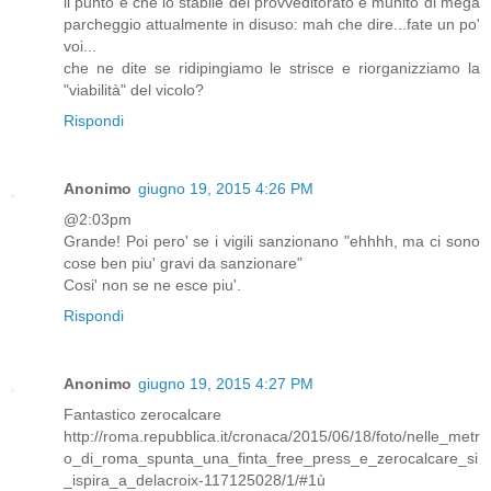
il punto è che lo stabile del provveditorato è munito di mega
parcheggio attualmente in disuso: mah che dire...fate un po'
voi...
che ne dite se ridipingiamo le strisce e riorganizziamo la
"viabilità" del vicolo?
Rispondi
Anonimo
giugno 19, 2015 4:26 PM
@2:03pm
Grande! Poi pero' se i vigili sanzionano "ehhhh, ma ci sono
cose ben piu' gravi da sanzionare"
Cosi' non se ne esce piu'.
Rispondi
Anonimo
giugno 19, 2015 4:27 PM
Fantastico zerocalcare
http://roma.repubblica.it/cronaca/2015/06/18/foto/nelle_metr
o_di_roma_spunta_una_finta_free_press_e_zerocalcare_si
_ispira_a_delacroix-117125028/1/#1ù