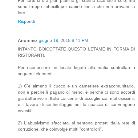
Per fortuna ora pian pianino gli stanno facendo il culo, ma
sono troppo imbecilli per capirlo fino a che non arrivano a
loro.
Rispondi
Anonimo
giugno 19, 2015 8:41 PM
INTANTO BOICOTTATE QUESTO LETAME IN FORMA DI
RISTORANTI.
Per riconoscere un locale legato alla mafia controllare i
seguenti elementi:
1) C'è almeno il cuoco e un cameriere extracomunitario.
non è perché li pagano di meno, è perché ci sono accordi
già dall'arrivo in Italia coi centri di accoglienza, mafiosissimi,
e il lavoro di sentinellaggio per lo spaccio di cui vengono
investiti.
2) L'abusivismo sfacciato. si sentono protetti dalla rete di
corruzione, che coinvolge molti "controllori".