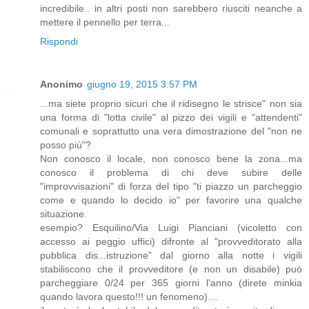
incredibile.. in altri posti non sarebbero riusciti neanche a
mettere il pennello per terra...
Rispondi
Anonimo
giugno 19, 2015 3:57 PM
...ma siete proprio sicuri che il ridisegno le strisce" non sia
una forma di "lotta civile" al pizzo dei vigili e "attendenti"
comunali e soprattutto una vera dimostrazione del "non ne
posso più"?
Non conosco il locale, non conosco bene la zona...ma
conosco il problema di chi deve subire delle
"improvvisazioni" di forza del tipo "ti piazzo un parcheggio
come e quando lo decido io" per favorire una qualche
situazione.
esempio? Esquilino/Via Luigi Pianciani (vicoletto con
accesso ai peggio uffici) difronte al "provveditorato alla
pubblica dis...istruzione" dal giorno alla notte i vigili
stabiliscono che il provveditore (e non un disabile) può
parcheggiare 0/24 per 365 giorni l'anno (direte minkia
quando lavora questo!!! un fenomeno)....