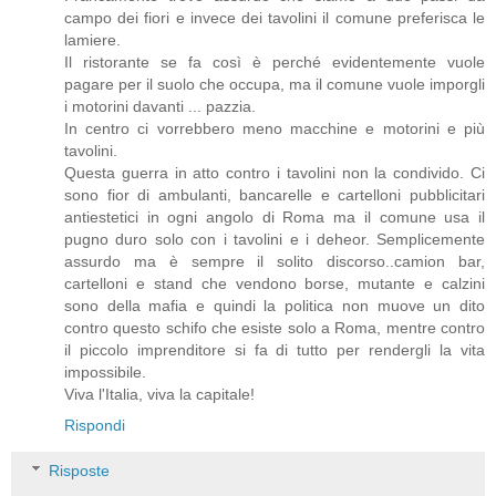
campo dei fiori e invece dei tavolini il comune preferisca le
lamiere.
Il ristorante se fa così è perché evidentemente vuole
pagare per il suolo che occupa, ma il comune vuole imporgli
i motorini davanti ... pazzia.
In centro ci vorrebbero meno macchine e motorini e più
tavolini.
Questa guerra in atto contro i tavolini non la condivido. Ci
sono fior di ambulanti, bancarelle e cartelloni pubblicitari
antiestetici in ogni angolo di Roma ma il comune usa il
pugno duro solo con i tavolini e i deheor. Semplicemente
assurdo ma è sempre il solito discorso..camion bar,
cartelloni e stand che vendono borse, mutante e calzini
sono della mafia e quindi la politica non muove un dito
contro questo schifo che esiste solo a Roma, mentre contro
il piccolo imprenditore si fa di tutto per rendergli la vita
impossibile.
Viva l'Italia, viva la capitale!
Rispondi
Risposte