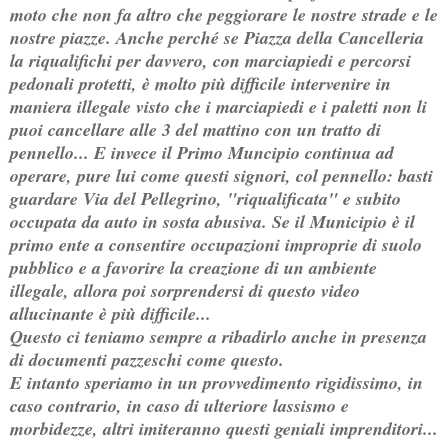
moto che non fa altro che peggiorare le nostre strade e le
nostre piazze. Anche perché se Piazza della Cancelleria
la riqualifichi per davvero, con marciapiedi e percorsi
pedonali protetti, è molto più difficile intervenire in
maniera illegale visto che i marciapiedi e i paletti non li
puoi cancellare alle 3 del mattino con un tratto di
pennello... E invece il Primo Muncipio continua ad
operare, pure lui come questi signori, col pennello: basti
guardare Via del Pellegrino, "riqualificata" e subito
occupata da auto in sosta abusiva. Se il Municipio è il
primo ente a consentire occupazioni improprie di suolo
pubblico e a favorire la creazione di un ambiente
illegale, allora poi sorprendersi di questo video
allucinante è più difficile...
Questo ci teniamo sempre a ribadirlo anche in presenza
di documenti pazzeschi come questo.
E intanto speriamo in un provvedimento rigidissimo, in
caso contrario, in caso di ulteriore lassismo e
morbidezze, altri imiteranno questi geniali imprenditori...