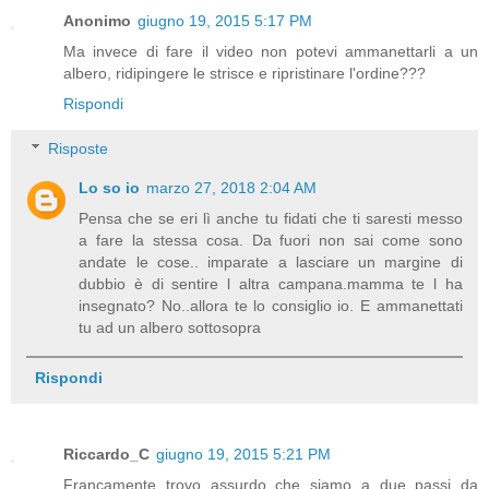
Anonimo
giugno 19, 2015 5:17 PM
Ma invece di fare il video non potevi ammanettarli a un
albero, ridipingere le strisce e ripristinare l'ordine???
Rispondi
Risposte
Lo so io
marzo 27, 2018 2:04 AM
Pensa che se eri lì anche tu fidati che ti saresti messo
a fare la stessa cosa. Da fuori non sai come sono
andate le cose.. imparate a lasciare un margine di
dubbio è di sentire l altra campana.mamma te l ha
insegnato? No..allora te lo consiglio io. E ammanettati
tu ad un albero sottosopra
Rispondi
Riccardo_C
giugno 19, 2015 5:21 PM
Francamente trovo assurdo che siamo a due passi da