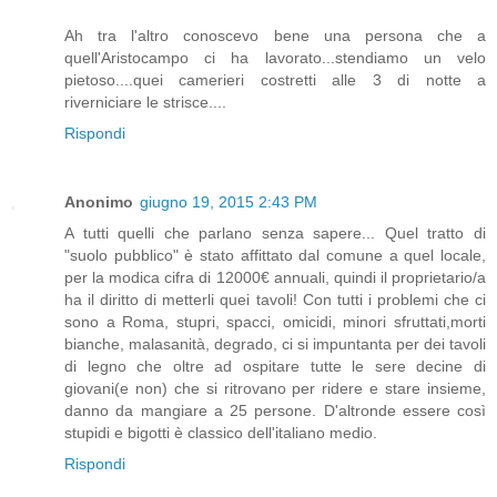
Ah tra l'altro conoscevo bene una persona che a
quell'Aristocampo ci ha lavorato...stendiamo un velo
pietoso....quei camerieri costretti alle 3 di notte a
riverniciare le strisce....
Rispondi
Anonimo
giugno 19, 2015 2:43 PM
A tutti quelli che parlano senza sapere... Quel tratto di
"suolo pubblico" è stato affittato dal comune a quel locale,
per la modica cifra di 12000€ annuali, quindi il proprietario/a
ha il diritto di metterli quei tavoli! Con tutti i problemi che ci
sono a Roma, stupri, spacci, omicidi, minori sfruttati,morti
bianche, malasanità, degrado, ci si impuntanta per dei tavoli
di legno che oltre ad ospitare tutte le sere decine di
giovani(e non) che si ritrovano per ridere e stare insieme,
danno da mangiare a 25 persone. D'altronde essere così
stupidi e bigotti è classico dell'italiano medio.
Rispondi