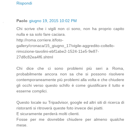
Rispondi
Paolo
giugno 19, 2015 10:02 PM
Chi scrive che i vigili non ci sono, non ha proprio capito
nulla e sa solo fare caciara.
http://roma.corriere.it/foto-
gallery/cronaca/15_giugno_17/vigile-aggredito-coltello-
rimozione-tavolini-ebf1abe2-1524-11e5-9e87-
27d8c82ea4f6.shtml
Chi dice che ci sono problemi più seri a Roma,
probabilmente ancora non sa che si possono risolvere
contemporaneamente più problemi alla volta e che chiudere
gli occhi verso questo schifo è come giustificare il tutto e
esserne complici.
Questo locale su Tripadvisor, google ed altri siti di ricerca di
ristoranti si ritroverà queste foto invece dei piatti.
E sicuramente perderà molti clienti.
Fosse per me dovrebbe chiudere per almeno qualche
mese.