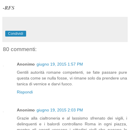
-RFS
Condividi
80 commenti:
Anonimo
giugno 19, 2015 1:57 PM
Gentili autorità romane competenti, se fate passare pure
questa come se nulla fosse, vi rimane solo da prendere una
tanica di vernice e darvi fuoco.
Rispondi
Anonimo
giugno 19, 2015 2:03 PM
Grazie alla cialtroneria e al lassismo sfrenato dei vigili, i
delinquenti e i balordi controllano Roma in ogni piazza,
mentre gli agenti vessano i cittadini civili che pagano le