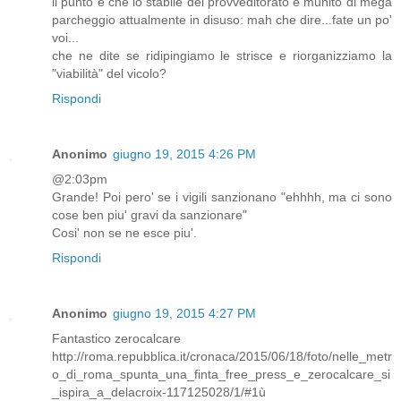
il punto è che lo stabile del provveditorato è munito di mega
parcheggio attualmente in disuso: mah che dire...fate un po'
voi...
che ne dite se ridipingiamo le strisce e riorganizziamo la
"viabilità" del vicolo?
Rispondi
Anonimo
giugno 19, 2015 4:26 PM
@2:03pm
Grande! Poi pero' se i vigili sanzionano "ehhhh, ma ci sono
cose ben piu' gravi da sanzionare"
Cosi' non se ne esce piu'.
Rispondi
Anonimo
giugno 19, 2015 4:27 PM
Fantastico zerocalcare
http://roma.repubblica.it/cronaca/2015/06/18/foto/nelle_metr
o_di_roma_spunta_una_finta_free_press_e_zerocalcare_si
_ispira_a_delacroix-117125028/1/#1ù