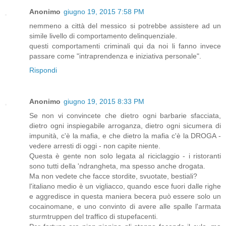
Anonimo
giugno 19, 2015 7:58 PM
nemmeno a città del messico si potrebbe assistere ad un
simile livello di comportamento delinquenziale.
questi comportamenti criminali qui da noi li fanno invece
passare come "intraprendenza e iniziativa personale".
Rispondi
Anonimo
giugno 19, 2015 8:33 PM
Se non vi convincete che dietro ogni barbarie sfacciata,
dietro ogni inspiegabile arroganza, dietro ogni sicumera di
impunità, c'è la mafia, e che dietro la mafia c'è la DROGA -
vedere arresti di oggi - non capite niente.
Questa è gente non solo legata al riciclaggio - i ristoranti
sono tutti della 'ndrangheta, ma spesso anche drogata.
Ma non vedete che facce stordite, svuotate, bestiali?
l'italiano medio è un vigliacco, quando esce fuori dalle righe
e aggredisce in questa maniera becera può essere solo un
cocainomane, e uno convinto di avere alle spalle l'armata
sturmtruppen del traffico di stupefacenti.