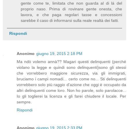
gente come te, limitata che non guarda al di lá del
proprio naso. Prima di rovinare gente onesta, che
lavora, e che paga regolari tasse e concessioni
sarebbe il caso di informarsi sulla reale realtà dei fatti.
Rispondi
Anonimo
giugno 19, 2015 2:18 PM
Ma ndò volemo annà?? Magari questi delinquenti (perché
violano la legge e quindi sono delinquenti)sono gli stessi
che vorrebbero maggiore sicurezza, via gli immigrati,
bruciamo i campi nomadi... certo come no... Sti delinquenti
vorrebbero solo più raggio d'azione che oggi è occupato da
altri delinquenti come loro. Non ho parole, solo parolacce...
Io gli toglierei la licenza e gli farei chiudere il locale. Per
sempre.
Rispondi
Anonimo
giugno 19, 2015 2:33 PM