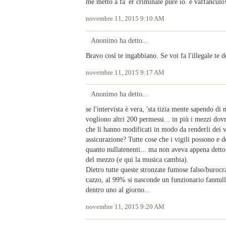
me metto a fa' er criminale pure io. e vaffanculo
novembre 11, 2015 9:10 AM
Anonimo ha detto...
Bravo così te ingabbiano. Se voi fa l'illegale te de
novembre 11, 2015 9:17 AM
Anonimo ha detto...
se l'intervista è vera, 'sta tizia mente sapendo di 
vogliono altri 200 permessi... in più i mezzi dov
che li hanno modificati in modo da renderli dei ve
assicurazione? Tutte cose che i vigili possono e
quanto nullatenenti... ma non aveva appena detto
del mezzo (e qui la musica cambia).
Dietro tutte queste stronzate fumose falso/buroc
cazzo, al 99% si nasconde un funzionario fannullo
dentro uno al giorno...
novembre 11, 2015 9:20 AM