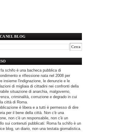
CA NEL BLOG
ISO
fa schifo è una bacheca pubblica di
ondimento e riflessione nata nel 2008 per
e insieme l'indignazione, le denunzie e le
azioni di migliaia di cittadini nei confronti della
rabile situazione di anarchia, malgoverno,
enza, criminalità, corruzione e degrado in cui
la città di Roma.
blicazione è libera e a tutti è permesso di dire
pria per il bene della città. Non c'è una
one, non c'è un responsabile, non c'è un
llo sui contenuti pubblicati: Roma fa schifo è un
ce blog, un diario, non una testata giornalistica.