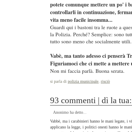
potete comunque mettere un po' i ba
controllarli in continuazione, ferma
vita meno facile insomma...
Guardi qui i bastoni tra le ruote a que
la Polizia. Perché? Semplice: sono tutt
tutto sono meno che socialmente utili.
Vabè, ma tanto adesso ci penserà Tro
Figuriamoci che ci mette a mettere u
Non mi faccia parlà. Buona serata.
si parla di
polizia municipale
,
risciò
93 commenti | dì la tua:
Anonimo ha detto...
Vabbè, ma i carabinieri hanno le mani legate, i v
applicano la legge, i politici onesti hanno le man