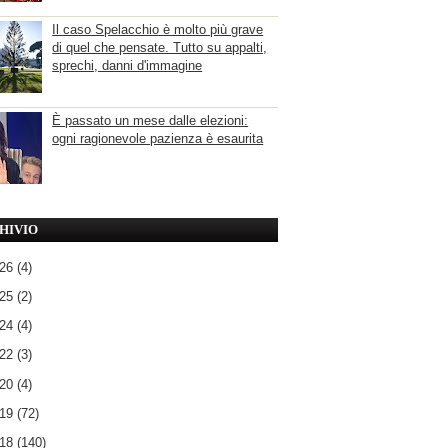
Il caso Spelacchio è molto più grave
di quel che pensate. Tutto su appalti,
sprechi, danni d'immagine
È passato un mese dalle elezioni:
ogni ragionevole pazienza è esaurita
HIVIO
026
(4)
025
(2)
024
(4)
022
(3)
020
(4)
019
(72)
018
(140)