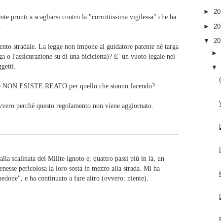
►
2
 pronti a scagliarsi contro la "corrottissima vigilessa" che ha
►
2
.
▼
2
ento stradale. La legge non impone al guidatore patente né targa
ga o l'assicurazione su di una bicicletta)? E' un vuoto legale nel
getti.
e se NON ESISTE REATO per quello che stanno facendo?
davvero perché questo regolamento non viene aggiornato.
alla scalinata del Milite ignoto e, quattro passi più in là, un
enesse pericolosa la loro sosta in mezzo alla strada. Mi ha
pedone", e ha continuato a fare altro (ovvero: niente).