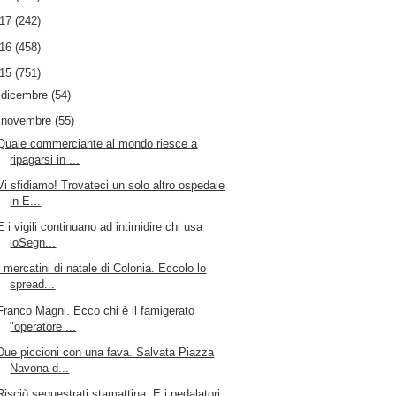
017
(242)
016
(458)
015
(751)
►
dicembre
(54)
▼
novembre
(55)
Quale commerciante al mondo riesce a
ripagarsi in ...
Vi sfidiamo! Trovateci un solo altro ospedale
in E...
E i vigili continuano ad intimidire chi usa
ioSegn...
I mercatini di natale di Colonia. Eccolo lo
spread...
Franco Magni. Ecco chi è il famigerato
"operatore ...
Due piccioni con una fava. Salvata Piazza
Navona d...
Risciò sequestrati stamattina. E i pedalatori