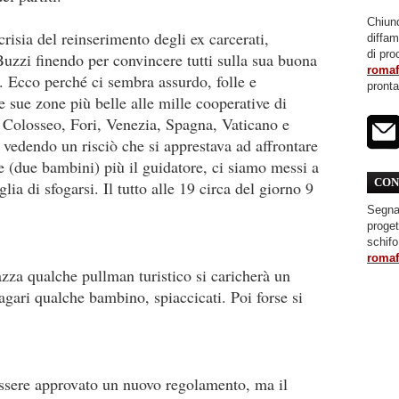
Chiunq
crisia del reinserimento degli ex carcerati,
diffa
di pro
uzzi finendo per convincere tutti sulla sua buona
roma
. Ecco perché ci sembra assurdo, folle e
pront
le sue zone più belle alle mille cooperative di
ra Colosseo, Fori, Venezia, Spagna, Vaticano e
, vedendo un risciò che si apprestava ad affrontare
ne (due bambini) più il guidatore, ci siamo messi a
CON
ia di sfogarsi. Il tutto alle 19 circa del giorno 9
Segnal
proget
schifo
roma
azza qualche pullman turistico si caricherà un
magari qualche bambino, spiaccicati. Poi forse si
sere approvato un nuovo regolamento, ma il