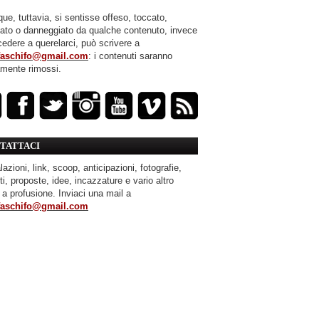
ue, tuttavia, si sentisse offeso, toccato,
mato o danneggiato da qualche contenuto, invece
cedere a querelarci, può scrivere a
faschifo@gmail.com
: i contenuti saranno
amente rimossi.
TATTACI
azioni, link, scoop, anticipazioni, fotografie,
ti, proposte, idee, incazzature e vario altro
 a profusione. Inviaci una mail a
faschifo@gmail.com