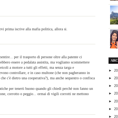
!
vi prima iscrive alla mafia politica, allora si.
mentire... per il trasporto di persone oltre alla patente ci
ARC
rebbero essere a pedalata assistita, ma vogliamo scommettere
icoli a motore a tutti gli effetti, ma senza targa e
►
2
 devono controllare, e in caso multone (che non pagheranno in
 che c'è dietro una cooperativa?), ma anche sequestro o confisca
►
2
►
2
ratiche per tenerti buono quando gli chiedi perchè non fanno un
►
2
ne, corrotto o peggio... ormai di vigili corrotti ne mettono
►
2
►
2
►
2