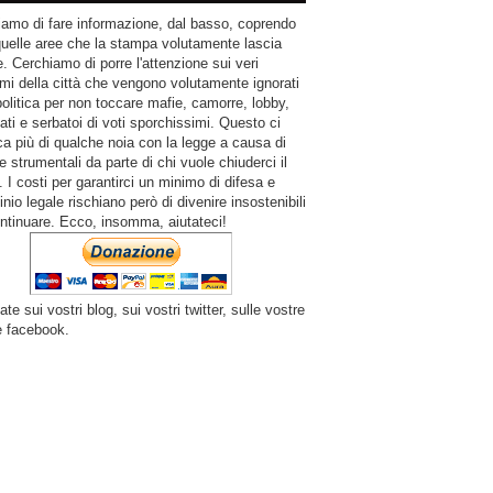
amo di fare informazione, dal basso, coprendo
quelle aree che la stampa volutamente lascia
. Cerchiamo di porre l'attenzione sui veri
mi della città che vengono volutamente ignorati
politica per non toccare mafie, camorre, lobby,
ati e serbatoi di voti sporchissimi. Questo ci
a più di qualche noia con la legge a causa di
e strumentali da parte di chi vuole chiuderci il
 I costi per garantirci un minimo di difesa e
inio legale rischiano però di divenire insostenibili
ntinuare. Ecco, insomma, aiutateci!
ate sui vostri blog, sui vostri twitter, sulle vostre
e facebook.