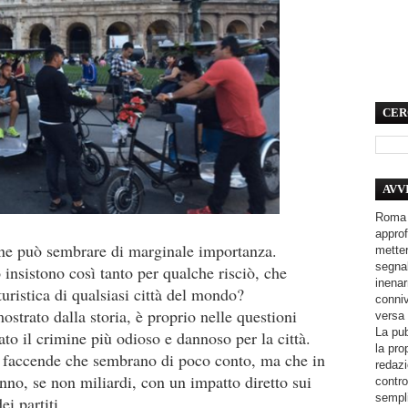
CER
AVV
Roma 
approf
ione può sembrare di marginale importanza.
metter
segnal
 insistono così tanto per qualche risciò, che
inenar
 turistica di qualsiasi città del mondo?
conniv
strato dalla storia, è proprio nelle questioni
versa 
La pub
to il crimine più odioso e dannoso per la città.
la pro
o faccende che sembrano di poco conto, ma che in
redazi
anno, se non miliardi, con un impatto diretto sui
contro
sempli
ei partiti.