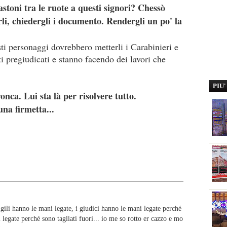
stoni tra le ruote a questi signori? Chessò
rli, chiedergli i documento. Rendergli un po' la
sti personaggi dovrebbero metterli i Carabinieri e
i pregiudicati e stanno facendo dei lavori che
PIU
nca. Lui sta là per risolvere tutto.
na firmetta...
igili hanno le mani legate, i giudici hanno le mani legate perché
i legate perché sono tagliati fuori... io me so rotto er cazzo e mo