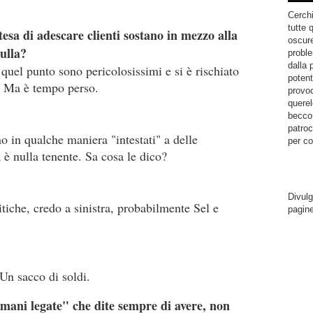
Cerchi
tutte 
tesa di adescare clienti sostano in mezzo alla
oscure
nulla?
proble
dalla 
quel punto sono pericolosissimi e si è rischiato
potent
s. Ma è tempo perso.
provoc
querel
becco.
patroc
 in qualche maniera "intestati" a delle
per co
a è nulla tenente. Sa cosa le dico?
Divulg
tiche, credo a sinistra, probabilmente Sel e
pagin
Un sacco di soldi.
"mani legate" che dite sempre di avere, non